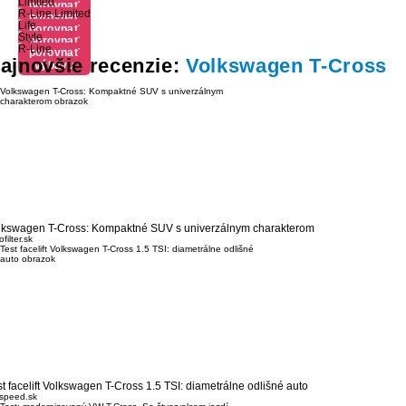
Limited
porovnať
R-Line Limited
porovnať
výbavu
Life
porovnať
výbavu
Style
porovnať
výbavu
R-Line
porovnať
výbavu
ajnovšie recenzie:
Volkswagen T-Cross
výbavu
lkswagen T-Cross: Kompaktné SUV s univerzálnym charakterom
filter.sk
st facelift Volkswagen T-Cross 1.5 TSI: diametrálne odlišné auto
speed.sk