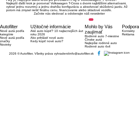
Najlepší ďalší krok je porovnať Volkswagen T-Cross s dvomi najbližšími alternatívami,
vybrať jednu rozumnú a jednu drahšiu konfiguráciu a absolvovať skúšobnú jazdu. Až
potom má zmysel riešiť finálnu cenu, financovanie alebo skladové vozidlo.
Začnite nás sledovať a odoberajte náš newsletter
Autofilter
Užitočné informácie
Mohlo by Vás
Podpora
Nové autá podľa
Aké auto kúpiť? 10 najlacnejších áut
zaujímať
Kontakty
kategórie
roku 2026
Reklama
Rodinné auto 7-miestne
Nové autá podľa
Ako prihlásiť nové auto
Čínske autá
značky
Kedy kúpiť nové auto?
Najlepšie rodinné auto
Novinky
Rodinné auto 4x4
2026 © Autofilter, Všetky práva vyhradené
info@autofilter.sk