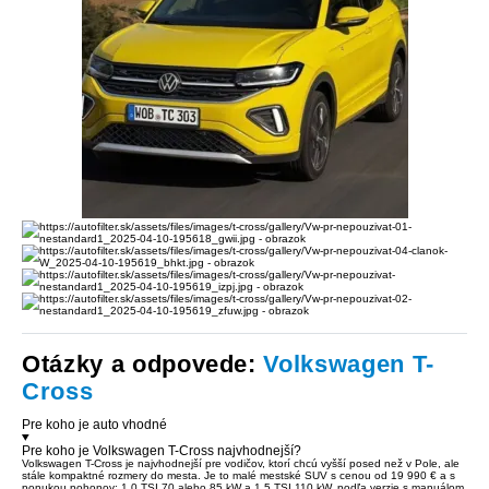
Otázky a odpovede:
Volkswagen T-
Cross
Pre koho je auto vhodné
Pre koho je Volkswagen T-Cross najvhodnejší?
Volkswagen T-Cross je najvhodnejší pre vodičov, ktorí chcú vyšší posed než v Pole, ale
stále kompaktné rozmery do mesta. Je to malé mestské SUV s cenou od 19 990 € a s
ponukou pohonov: 1,0 TSI 70 alebo 85 kW a 1,5 TSI 110 kW, podľa verzie s manuálom