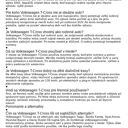
alebo DSG. Najväčší zmysel dáva vtedy, keď kupujúci reálne využije jeho hlavnú
výhodu: vyšší posed.
Pre koho Volkswagen T-Cross nie je ideálne auto?
Volkswagen T-Cross nie je ideálne auto pre kupujúceho, ktorý potrebuje veľký rodinný
kufor, 4x4 alebo tiché diaľničné auto. Pri výbere treba počítať aj s tým, že jeho
prirodzený kompromis je menší kufor než pri rodinnom SUV. Ak tento kompromis
prekáža, oplatí sa pozrieť alternatívy skôr než iba drahšiu výbavu.
Je Volkswagen T-Cross vhodný ako rodinné auto?
Volkswagen T-Cross môže byť rodinné auto, ak zodpovedá veľkosti domácnosti a
batožiny. Pri rodine treba overiť najmä miesto pre detské sedačky, kufor, prístup dozadu
a komfort zadných sedadiel. Pri tomto modeli je kľúčové, či rodina potrebuje kompaktné
rozmery.
Dá sa Volkswagen T-Cross používať v meste?
V meste sa Volkswagen T-Cross používa rozumne vtedy, keď jeho rozmery a pohon
zodpovedajú denným trasám. Menšie modely bodujú parkovaním, väčšie SUV a vany
zasa výhľadom a komfortom. Pri skúšobnej jazde treba vyskúšať parkovanie, výhľad a
prácu parkovacích asistentov.
Je Volkswagen T-Cross dobrý na dlhé diaľničné trasy?
Na dlhé trasy dáva Volkswagen T-Cross zmysel vtedy, keď vybraná motorizácia ponúka
dostatočný výkon, nízku hlučnosť a prijateľnú spotrebu alebo dojazd. Pri spaľovacích
verziách sledujte spotrebu pri 130 km/h, pri elektrických a plug-in hybridných verziách
plánovanie nabíjania.
Hodí sa Volkswagen T-Cross pre firemné používanie?
Áno, ak firemný vodič využije jeho priestor, komfort alebo nízke prevádzkové náklady pri
správnom type pohonu. Pri firme treba porovnať obstarávaciu cenu, daňové a účtovné
dopady, servisné intervaly, pneumatiky a zostatkovú hodnotu po troch až štyroch
rokoch.
Porovnanie a alternatívy
Čím sa Volkswagen T-Cross líši od najbližších alternatív?
Volkswagen T-Cross sa od alternatív ako Volkswagen Taigo, Škoda Kamiq, Seat Arona,
Hyundai Bayon a Dacia Duster líši najmä tým, že kombinuje volkswagenovský
konzervatívny prístup, širokú servisnú sieť a jasne čitateľnú pozíciu v triede. Výber však
treba robiť podľa konkrétneho použitia, nie iba podľa loga značky.