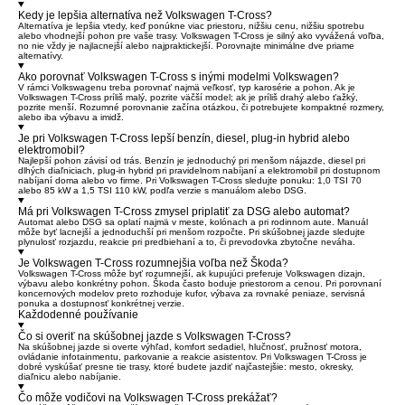
Kedy je lepšia alternatíva než Volkswagen T-Cross?
Alternatíva je lepšia vtedy, keď ponúkne viac priestoru, nižšiu cenu, nižšiu spotrebu
alebo vhodnejší pohon pre vaše trasy. Volkswagen T-Cross je silný ako vyvážená voľba,
no nie vždy je najlacnejší alebo najpraktickejší. Porovnajte minimálne dve priame
alternatívy.
Ako porovnať Volkswagen T-Cross s inými modelmi Volkswagen?
V rámci Volkswagenu treba porovnať najmä veľkosť, typ karosérie a pohon. Ak je
Volkswagen T-Cross príliš malý, pozrite väčší model; ak je príliš drahý alebo ťažký,
pozrite menší. Rozumné porovnanie začína otázkou, či potrebujete kompaktné rozmery,
alebo iba výbavu a imidž.
Je pri Volkswagen T-Cross lepší benzín, diesel, plug-in hybrid alebo
elektromobil?
Najlepší pohon závisí od trás. Benzín je jednoduchý pri menšom nájazde, diesel pri
dlhých diaľniciach, plug-in hybrid pri pravidelnom nabíjaní a elektromobil pri dostupnom
nabíjaní doma alebo vo firme. Pri Volkswagen T-Cross sledujte ponuku: 1,0 TSI 70
alebo 85 kW a 1,5 TSI 110 kW, podľa verzie s manuálom alebo DSG.
Má pri Volkswagen T-Cross zmysel priplatiť za DSG alebo automat?
Automat alebo DSG sa oplatí najmä v meste, kolónach a pri rodinnom aute. Manuál
môže byť lacnejší a jednoduchší pri menšom rozpočte. Pri skúšobnej jazde sledujte
plynulosť rozjazdu, reakcie pri predbiehaní a to, či prevodovka zbytočne neváha.
Je Volkswagen T-Cross rozumnejšia voľba než Škoda?
Volkswagen T-Cross môže byť rozumnejší, ak kupujúci preferuje Volkswagen dizajn,
výbavu alebo konkrétny pohon. Škoda často boduje priestorom a cenou. Pri porovnaní
koncernových modelov preto rozhoduje kufor, výbava za rovnaké peniaze, servisná
ponuka a dostupnosť konkrétnej verzie.
Každodenné používanie
Čo si overiť na skúšobnej jazde s Volkswagen T-Cross?
Na skúšobnej jazde si overte výhľad, komfort sedadiel, hlučnosť, pružnosť motora,
ovládanie infotainmentu, parkovanie a reakcie asistentov. Pri Volkswagen T-Cross je
dobré vyskúšať presne tie trasy, ktoré budete jazdiť najčastejšie: mesto, okresky,
diaľnicu alebo nabíjanie.
Čo môže vodičovi na Volkswagen T-Cross prekážať?