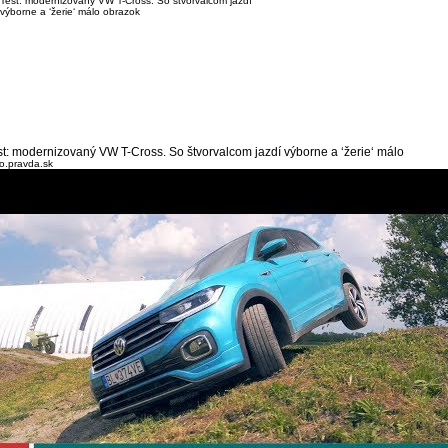
st: modernizovaný VW T-Cross. So štvorvalcom jazdí výborne a ‘žerie‘ málo
o.pravda.sk