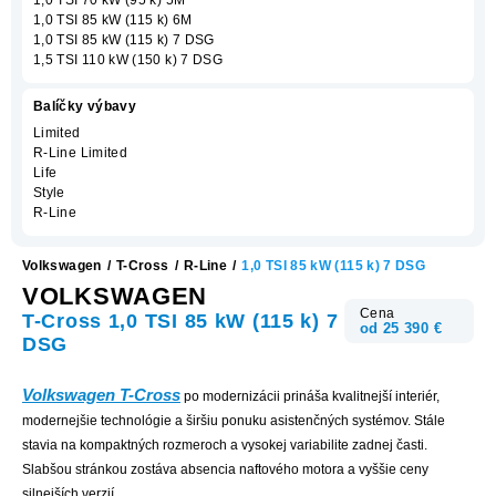
1,0 TSI 85 kW (115 k) 6M
1,0 TSI 85 kW (115 k) 7 DSG
1,5 TSI 110 kW (150 k) 7 DSG
Balíčky výbavy
Limited
R-Line Limited
Life
Style
R-Line
Volkswagen
/
T-Cross
/
R-Line
/
1,0 TSI 85 kW (115 k) 7 DSG
VOLKSWAGEN
Cena
T-Cross 1,0 TSI 85 kW (115 k) 7
od 25 390 €
DSG
Volkswagen T-Cross
po modernizácii prináša kvalitnejší interiér,
modernejšie technológie a širšiu ponuku asistenčných systémov. Stále
stavia na kompaktných rozmeroch a vysokej variabilite zadnej časti.
Slabšou stránkou zostáva absencia naftového motora a vyššie ceny
silnejších verzií.