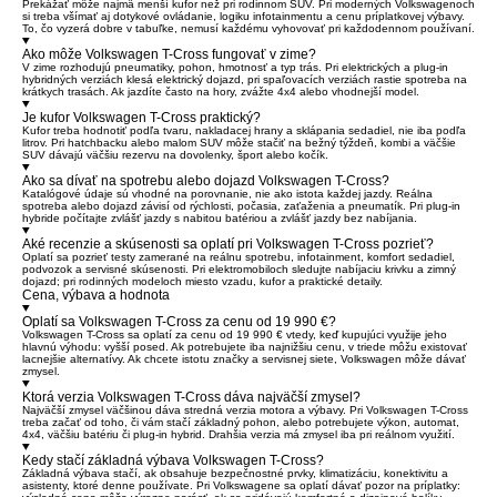
Prekážať môže najmä menší kufor než pri rodinnom SUV. Pri moderných Volkswagenoch
si treba všímať aj dotykové ovládanie, logiku infotainmentu a cenu príplatkovej výbavy.
To, čo vyzerá dobre v tabuľke, nemusí každému vyhovovať pri každodennom používaní.
Ako môže Volkswagen T-Cross fungovať v zime?
V zime rozhodujú pneumatiky, pohon, hmotnosť a typ trás. Pri elektrických a plug-in
hybridných verziách klesá elektrický dojazd, pri spaľovacích verziách rastie spotreba na
krátkych trasách. Ak jazdíte často na hory, zvážte 4x4 alebo vhodnejší model.
Je kufor Volkswagen T-Cross praktický?
Kufor treba hodnotiť podľa tvaru, nakladacej hrany a sklápania sedadiel, nie iba podľa
litrov. Pri hatchbacku alebo malom SUV môže stačiť na bežný týždeň, kombi a väčšie
SUV dávajú väčšiu rezervu na dovolenky, šport alebo kočík.
Ako sa dívať na spotrebu alebo dojazd Volkswagen T-Cross?
Katalógové údaje sú vhodné na porovnanie, nie ako istota každej jazdy. Reálna
spotreba alebo dojazd závisí od rýchlosti, počasia, zaťaženia a pneumatík. Pri plug-in
hybride počítajte zvlášť jazdy s nabitou batériou a zvlášť jazdy bez nabíjania.
Aké recenzie a skúsenosti sa oplatí pri Volkswagen T-Cross pozrieť?
Oplatí sa pozrieť testy zamerané na reálnu spotrebu, infotainment, komfort sedadiel,
podvozok a servisné skúsenosti. Pri elektromobiloch sledujte nabíjaciu krivku a zimný
dojazd; pri rodinných modeloch miesto vzadu, kufor a praktické detaily.
Cena, výbava a hodnota
Oplatí sa Volkswagen T-Cross za cenu od 19 990 €?
Volkswagen T-Cross sa oplatí za cenu od 19 990 € vtedy, keď kupujúci využije jeho
hlavnú výhodu: vyšší posed. Ak potrebujete iba najnižšiu cenu, v triede môžu existovať
lacnejšie alternatívy. Ak chcete istotu značky a servisnej siete, Volkswagen môže dávať
zmysel.
Ktorá verzia Volkswagen T-Cross dáva najväčší zmysel?
Najväčší zmysel väčšinou dáva stredná verzia motora a výbavy. Pri Volkswagen T-Cross
treba začať od toho, či vám stačí základný pohon, alebo potrebujete výkon, automat,
4x4, väčšiu batériu či plug-in hybrid. Drahšia verzia má zmysel iba pri reálnom využití.
Kedy stačí základná výbava Volkswagen T-Cross?
Základná výbava stačí, ak obsahuje bezpečnostné prvky, klimatizáciu, konektivitu a
asistenty, ktoré denne používate. Pri Volkswagene sa oplatí dávať pozor na príplatky: