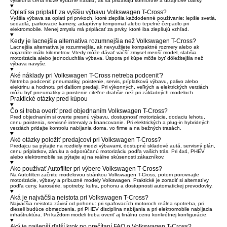
výsledná cena môže výrazne narásť, ak sa pridávajú komfortné a dizajnové balíky.
Oplatí sa priplatiť za vyššiu výbavu Volkswagen T-Cross?
Vyššia výbava sa oplatí pri prvkoch, ktoré zlepšia každodenné používanie: lepšie svetlá,
sedadlá, parkovacie kamery, adaptívny tempomat alebo tepelné čerpadlo pri
elektromobile. Menej zmyslu má priplácať za prvky, ktoré iba zlepšujú vzhľad.
Kedy je lacnejšia alternatíva rozumnejšia než Volkswagen T-Cross?
Lacnejšia alternatíva je rozumnejšia, ak nevyužijete kompaktné rozmery alebo ak
najazdíte málo kilometrov. Vtedy môže dávať väčší zmysel menší model, slabšia
motorizácia alebo jednoduchšia výbava. Úspora pri kúpe môže byť dôležitejšia než
výbava navyše.
Aké náklady pri Volkswagen T-Cross netreba podceniť?
Netreba podceniť pneumatiky, poistenie, servis, príplatkovú výbavu, palivo alebo
elektrinu a hodnotu pri ďalšom predaji. Pri výkonných, veľkých a elektrických verziách
môžu byť pneumatiky a poistenie citeľne drahšie než pri základných modeloch.
Praktické otázky pred kúpou
Čo si treba overiť pred objednaním Volkswagen T-Cross?
Pred objednaním si overte presnú výbavu, dostupnosť motorizácie, dodaciu lehotu,
cenu poistenia, servisné intervaly a financovanie. Pri elektrických a plug-in hybridných
verziách pridajte kontrolu nabíjania doma, vo firme a na bežných trasách.
Aké otázky položiť predajcovi pri Volkswagen T-Cross?
Predajcu sa pýtajte na rozdiely medzi výbavami, dostupné skladové autá, servisný plán,
cenu príplatkov, záruku a odporúčanú motorizáciu podľa vašich trás. Pri 4x4, PHEV
alebo elektromobile sa pýtajte aj na reálne skúsenosti zákazníkov.
Ako používať Autofilter pri výbere Volkswagen T-Cross?
Na Autofilteri začnite modelovou stránkou Volkswagen T-Cross, potom porovnajte
motorizácie, výbavy a príbuzné modely Volkswagen. Praktické je zoradiť si alternatívy
podľa ceny, karosérie, spotreby, kufra, pohonu a dostupnosti automatickej prevodovky.
Aká je najväčšia neistota pri Volkswagen T-Cross?
Najväčšia neistota závisí od pohonu: pri spaľovacích motoroch reálna spotreba, pri
dieseli budúce obmedzenia, pri PHEV disciplína nabíjania a pri elektromobile nabíjacia
infraštruktúra. Pri každom modeli treba overiť aj finálnu cenu konkrétnej konfigurácie.
Aký je najlepší ďalší krok po prečítaní FAQ o Volkswagen T-Cross?