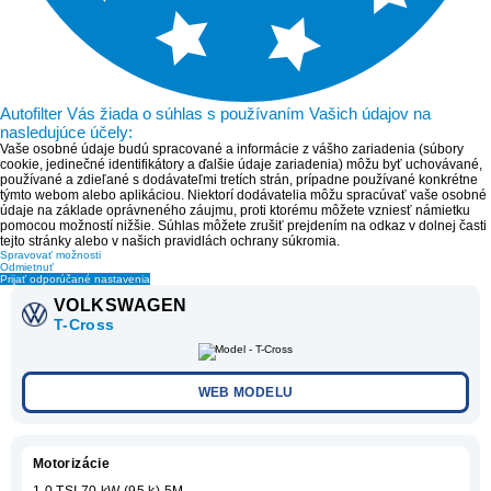
Autofilter Vás žiada o súhlas s používaním Vašich údajov na
nasledujúce účely:
Vaše osobné údaje budú spracované a informácie z vášho zariadenia (súbory
cookie, jedinečné identifikátory a ďalšie údaje zariadenia) môžu byť uchovávané,
používané a zdieľané s dodávateľmi tretích strán, prípadne používané konkrétne
týmto webom alebo aplikáciou. Niektorí dodávatelia môžu spracúvať vaše osobné
údaje na základe oprávneného záujmu, proti ktorému môžete vzniesť námietku
pomocou možností nižšie. Súhlas môžete zrušiť prejdením na odkaz v dolnej časti
tejto stránky alebo v našich pravidlách ochrany súkromia.
Spravovať možnosti
Odmietnuť
Prijať odporúčané nastavenia
VOLKSWAGEN
T-Cross
WEB MODELU
Motorizácie
1,0 TSI 70 kW (95 k) 5M