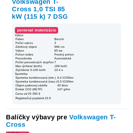
Volkswagen T-
Cross 1,0 TSI 85
kW (115 k) 7 DSG
porovnať motorizáciu
Výkon
Palivo
Benzín
Počet valcov
3
Zdvihový objem
999 cm
Výkon
85 kw
Pohon kolies
Predný pohon
Prevodovka
Automatická
Počet prevodových stupňov
7
Max rýchlosť (km/h)
189 km/h
Zrýchlenie 0-100 km/h
10.4 s
Spotreba
Spotreba kombinovaná (min.)
6,4 l/100km
Spotreba kombinovaná (max.)
6,5 l/100km
Objem palivovej nádrže
40 litrov
Emisie CO2 (WLTP)
147 g/km
Cena od
25 390 €
Registračný poplatok
33 €
Balíčky výbavy pre
Volkswagen T-
Cross