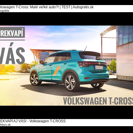
lkswagen T-Cross: Malé veľké auto?! | TEST | Autogratis.sk
ográtis
EKVAPÍ AJ VÁS! - Volkswagen T-CROSS
hbox.sk