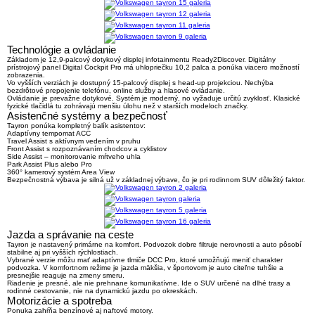
Technológie a ovládanie
Základom je
12,9-palcový dotykový displej
infotainmentu Ready2Discover. Digitálny
prístrojový panel Digital Cockpit Pro má uhlopriečku 10,2 palca a ponúka viacero možností
zobrazenia.
Vo vyšších verziách je dostupný 15-palcový displej s head-up projekciou. Nechýba
bezdrôtové prepojenie telefónu, online služby a hlasové ovládanie.
Ovládanie je prevažne dotykové. Systém je moderný, no vyžaduje určitú zvyklosť. Klasické
fyzické tlačidlá tu zohrávajú menšiu úlohu než v starších modeloch značky.
Asistenčné systémy a bezpečnosť
Tayron ponúka kompletný balík asistentov:
Adaptívny tempomat ACC
Travel Assist s aktívnym vedením v pruhu
Front Assist s rozpoznávaním chodcov a cyklistov
Side Assist – monitorovanie mŕtveho uhla
Park Assist Plus alebo Pro
360° kamerový systém Area View
Bezpečnostná výbava je silná už v základnej výbave, čo je pri rodinnom SUV dôležitý faktor.
Jazda a správanie na ceste
Tayron je nastavený primárne na komfort. Podvozok dobre filtruje nerovnosti a auto pôsobí
stabilne aj pri vyšších rýchlostiach.
Vybrané verzie môžu mať
adaptívne tlmiče DCC Pro
, ktoré umožňujú meniť charakter
podvozka. V komfortnom režime je jazda mäkšia, v športovom je auto citeľne tuhšie a
presnejšie reaguje na zmeny smeru.
Riadenie je presné, ale nie prehnane komunikatívne. Ide o SUV určené na dlhé trasy a
rodinné cestovanie, nie na dynamickú jazdu po okreskách.
Motorizácie a spotreba
Ponuka zahŕňa benzínové aj naftové motory.