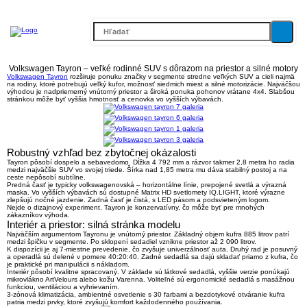
Volkswagen Tayron – veľké rodinné SUV s dôrazom na priestor a silné motory
Volkswagen Tayron
rozširuje ponuku značky v segmente stredne veľkých SUV a cieli najmä
na rodiny, ktoré potrebujú veľký kufor, možnosť siedmich miest a silné motorizácie. Najväčšou
výhodou je nadpriemerný vnútorný priestor a široká ponuka pohonov vrátane 4x4. Slabšou
stránkou môže byť vyššia hmotnosť a cenovka vo vyšších výbavách.
Robustný vzhľad bez zbytočnej okázalosti
Tayron pôsobí dospelo a sebavedomo.
Dĺžka 4 792 mm a rázvor takmer 2,8 metra
ho radia
medzi najväčšie SUV vo svojej triede. Šírka nad 1,85 metra mu dáva stabilný postoj a na
ceste nepôsobí subtílne.
Predná časť je typicky volkswagenovská – horizontálne línie, prepojené svetlá a výrazná
maska. Vo vyšších výbavách sú dostupné
Matrix HD svetlomety IQ.LIGHT
, ktoré výrazne
zlepšujú nočné jazdenie. Zadná časť je čistá, s LED pásom a podsvieteným logom.
Nejde o dizajnový experiment. Tayron je konzervatívny, čo môže byť pre mnohých
zákazníkov výhoda.
Interiér a priestor: silná stránka modelu
Najväčším argumentom Tayronu je vnútorný priestor.
Základný objem kufra 885 litrov
patrí
medzi špičku v segmente. Po sklopení sedadiel vznikne priestor až
2 090 litrov
.
K dispozícii je aj
7-miestne prevedenie
, čo zvyšuje univerzálnosť auta. Druhý rad je posuvný
a operadlá sú delené v pomere 40:20:40. Zadné sedadlá sa dajú skladať priamo z kufra, čo
je praktické pri manipulácii s nákladom.
Interiér pôsobí kvalitne spracovaný. V základe sú látkové sedadlá, vyššie verzie ponúkajú
mikrovlákno ArtVelours alebo kožu Varenna. Voliteľné sú ergonomické sedadlá s masážnou
funkciou, ventiláciou a vyhrievaním.
3-zónová klimatizácia, ambientné osvetlenie s 30 farbami a bezdotykové otváranie kufra
patria medzi prvky, ktoré zvyšujú komfort každodenného používania.