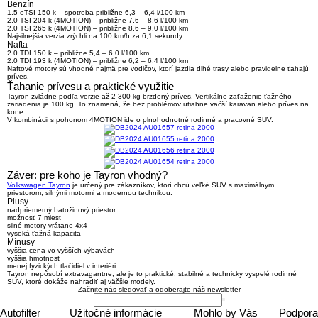
Benzín
1.5 eTSI 150 k
– spotreba približne 6,3 – 6,4 l/100 km
2.0 TSI 204 k (4MOTION)
– približne 7,6 – 8,6 l/100 km
2.0 TSI 265 k (4MOTION)
– približne 8,6 – 9,0 l/100 km
Najsilnejšia verzia zrýchli na 100 km/h za 6,1 sekundy.
Nafta
2.0 TDI 150 k
– približne 5,4 – 6,0 l/100 km
2.0 TDI 193 k (4MOTION)
– približne 6,2 – 6,4 l/100 km
Naftové motory sú vhodné najmä pre vodičov, ktorí jazdia dlhé trasy alebo pravidelne ťahajú
príves.
Ťahanie prívesu a praktické využitie
Tayron zvládne podľa verzie až
2 300 kg brzdený príves
. Vertikálne zaťaženie ťažného
zariadenia je 100 kg. To znamená, že bez problémov utiahne väčší karavan alebo príves na
kone.
V kombinácii s pohonom 4MOTION ide o plnohodnotné rodinné a pracovné SUV.
Záver: pre koho je Tayron vhodný?
Volkswagen Tayron
je určený pre zákazníkov, ktorí chcú
veľké SUV s maximálnym
priestorom, silnými motormi a modernou technikou
.
Plusy
nadpriemerný batožinový priestor
možnosť 7 miest
silné motory vrátane 4x4
vysoká ťažná kapacita
Mínusy
vyššia cena vo vyšších výbavách
vyššia hmotnosť
menej fyzických tlačidiel v interiéri
Tayron nepôsobí extravagantne, ale je to
praktické, stabilné a technicky vyspelé rodinné
SUV
, ktoré dokáže nahradiť aj väčšie modely.
Začnite nás sledovať a odoberajte náš newsletter
Autofilter
Užitočné informácie
Mohlo by Vás
Podpora