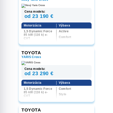
1.2 T 81 kW (110 k)
6M
Cena modelu:
od 23 190 €
Motorizácia
Výbava
1,5 Dynamic Force
Active
85 kW (116 k) e-
Comfort
CVT
Style
1,5 Dynamic Force
96 kW (130 k) e-
Executive
CVT
TOYOTA
GR Sport
1,5 Dynamic Force
YARIS Cross
96 kW (130 k) 4x4
e-CVT
Cena modelu:
od 23 290 €
Motorizácia
Výbava
1,5 Dynamic Force
Comfort
85 kW (116 k) e-
Style
CVT
Executive
1,5 Dynamic Force
96 kW (130 k) e-
CVT
TOYOTA