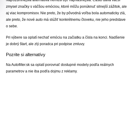
Najrozumnejšia alternatíva nemusí byť najhlasnejšia. Často dáva väčší
zmysel značky s väčšou emóciou, ktoré môžu ponúknuť silnejší zážitok, ale
aj viac kompromisov. Nie preto, že by pôvodná voľba bola automaticky zlá,
ale preto, že nové auto má slúžiť konkrétnemu človeku, nie jeho predstave
o sebe.
Pri výbere sa oplatí nechať emóciu na začiatku a čísla na konci. Nadšenie
je dobrý štart, ale zlý poradca pri podpise zmluvy.
Pozrite si alternatívy
Na Autofilter.sk sa oplatí porovnať dostupné modely podľa reálnych
parametrov a nie iba podľa dojmu z reklamy.