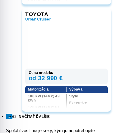
GR Sport
(178 k) e-CVT
Executive
2.0 Hybrid 131 kW
TOYOTA
(178 k) 4x4 e-CVT
Urban Cruiser
Cena modelu:
od 32 990 €
Motorizácia
Výbava
106 kW (144 k) 49
Style
kWh
Executive
128 kW (174 k) 61
kWh
NAČÍTAŤ ĎALŠIE
1
2
3
135 kW (184 k) 4x4
61 kWh
Spoľahlivosť nie je sexy, kým ju nepotrebujete