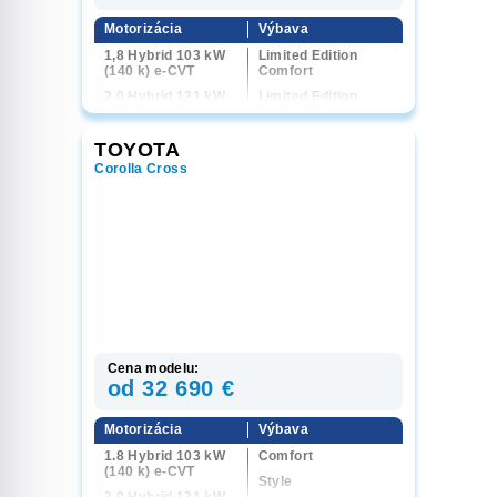
Motorizácia
Výbava
1,8 Hybrid 103 kW
Limited Edition
(140 k) e-CVT
Comfort
2,0 Hybrid 131 kW
Limited Edition
(178 k) e-CVT
Comfort Business
2,0 Hybrid 131 kW
Style
TOYOTA
(178 k) 4x4 e-CVT
Executive
Corolla Cross
GR Sport
Tokyo Edition
Cena modelu:
od 32 690 €
Motorizácia
Výbava
1.8 Hybrid 103 kW
Comfort
(140 k) e-CVT
Style
2.0 Hybrid 131 kW