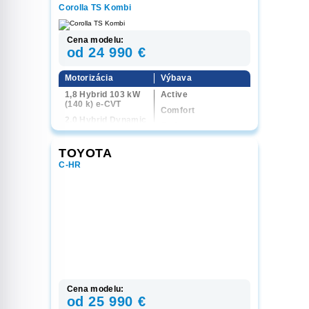
Executive
Corolla TS Kombi
Cena modelu:
od 24 990 €
Motorizácia
Výbava
1,8 Hybrid 103 kW
Active
(140 k) e-CVT
Comfort
2,0 Hybrid Dynamic
Style
Force 131 kW (178
k) e-CVT
GR Sport
TOYOTA
Executive
C-HR
Cena modelu:
od 25 990 €