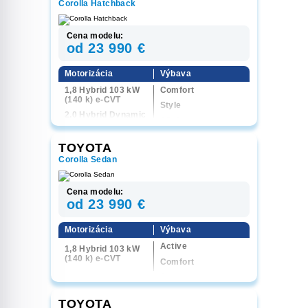
Corolla Hatchback
Cena modelu:
od 23 990 €
Motorizácia
Výbava
1,8 Hybrid 103 kW
Comfort
(140 k) e-CVT
Style
2,0 Hybrid Dynamic
GR Sport
Force 131 kW (178
k) e-CVT
Executive
TOYOTA
Corolla Sedan
Cena modelu:
od 23 990 €
Motorizácia
Výbava
Active
1,8 Hybrid 103 kW
(140 k) e-CVT
Comfort
Style
GR Sport
TOYOTA