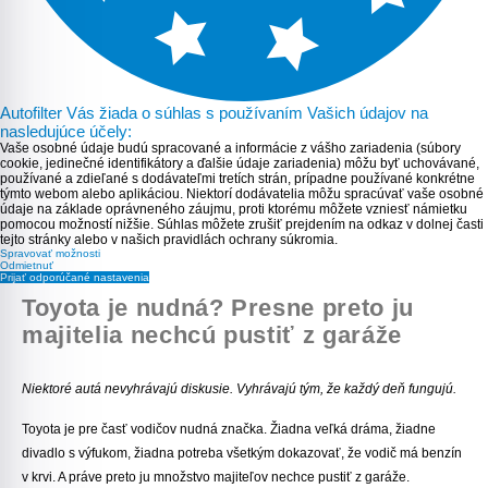
Autofilter Vás žiada o súhlas s používaním Vašich údajov na
nasledujúce účely:
Vaše osobné údaje budú spracované a informácie z vášho zariadenia (súbory
cookie, jedinečné identifikátory a ďalšie údaje zariadenia) môžu byť uchovávané,
používané a zdieľané s dodávateľmi tretích strán, prípadne používané konkrétne
týmto webom alebo aplikáciou. Niektorí dodávatelia môžu spracúvať vaše osobné
údaje na základe oprávneného záujmu, proti ktorému môžete vzniesť námietku
pomocou možností nižšie. Súhlas môžete zrušiť prejdením na odkaz v dolnej časti
tejto stránky alebo v našich pravidlách ochrany súkromia.
Spravovať možnosti
Odmietnuť
Prijať odporúčané nastavenia
Toyota je nudná? Presne preto ju
majitelia nechcú pustiť z garáže
Niektoré autá nevyhrávajú diskusie. Vyhrávajú tým, že každý deň fungujú.
Toyota je pre časť vodičov nudná značka. Žiadna veľká dráma, žiadne
divadlo s výfukom, žiadna potreba všetkým dokazovať, že vodič má benzín
v krvi. A práve preto ju množstvo majiteľov nechce pustiť z garáže.