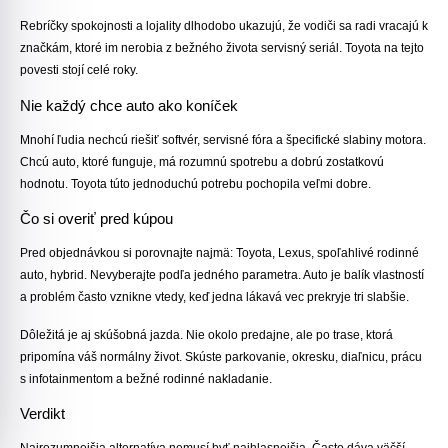
Rebríčky spokojnosti a lojality dlhodobo ukazujú, že vodiči sa radi vracajú k
značkám, ktoré im nerobia z bežného života servisný seriál. Toyota na tejto
povesti stojí celé roky.
Nie každý chce auto ako koníček
Mnohí ľudia nechcú riešiť softvér, servisné fóra a špecifické slabiny motora.
Chcú auto, ktoré funguje, má rozumnú spotrebu a dobrú zostatkovú
hodnotu. Toyota túto jednoduchú potrebu pochopila veľmi dobre.
Čo si overiť pred kúpou
Pred objednávkou si porovnajte najmä: Toyota, Lexus, spoľahlivé rodinné
auto, hybrid. Nevyberajte podľa jedného parametra. Auto je balík vlastností
a problém často vznikne vtedy, keď jedna lákavá vec prekryje tri slabšie.
Dôležitá je aj skúšobná jazda. Nie okolo predajne, ale po trase, ktorá
pripomína váš normálny život. Skúste parkovanie, okresku, diaľnicu, prácu
s infotainmentom a bežné rodinné nakladanie.
Verdikt