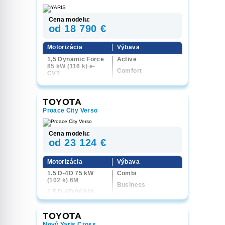
Cena modelu:
od 18 790 €
Motorizácia
Výbava
1,5 Dynamic Force
Active
85 kW (116 k) e-
Comfort
CVT
Style
1,5 Dynamic Force
96 kW (130 k) e-
Executive
CVT
TOYOTA
GR Sport
Proace City Verso
Cena modelu:
od 23 124 €
Motorizácia
Výbava
1.5 D-4D 75 kW
Combi
(102 k) 6M
Business
1.5 D-4D 96 kW
Family
(130 k) 6M
VIP
1.5 D-4D 96 kW
TOYOTA
(130 k) 8AT
Nový Yaris Cross