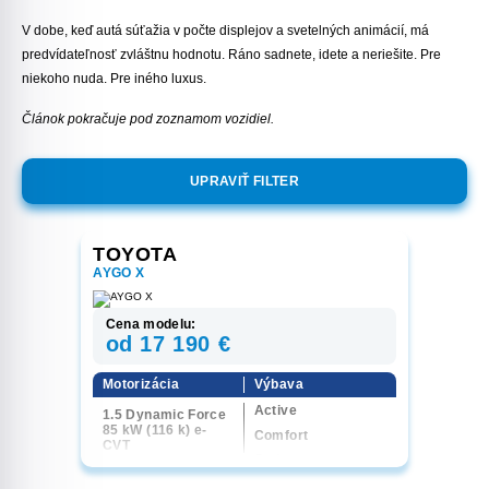
V dobe, keď autá súťažia v počte displejov a svetelných animácií, má
predvídateľnosť zvláštnu hodnotu. Ráno sadnete, idete a neriešite. Pre
niekoho nuda. Pre iného luxus.
Článok pokračuje pod zoznamom vozidiel.
UPRAVIŤ FILTER
TOYOTA
AYGO X
Cena modelu:
od 17 190 €
Motorizácia
Výbava
Active
1.5 Dynamic Force
85 kW (116 k) e-
Comfort
CVT
Style
Executive