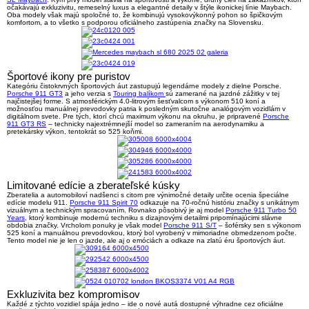
očakávajú exkluzivitu, remeselný luxus a elegantné detaily v štýle ikonickej línie Maybach.
Oba modely však majú spoločné to, že kombinujú vysokovýkonný pohon so špičkovým
komfortom, a to všetko s podporou oficiálneho zastúpenia značky na Slovensku.
Športové ikony pre puristov
Kategóriu čistokrvných športových áut zastupujú legendárne modely z dielne Porsche.
Porsche 911 GT3
a jeho verzia s
Touring balíkom
sú zamerané na jazdné zážitky v tej
najčistejšej forme. S atmosférickým 4.0-litrovým šesťvalcom s výkonom 510 koní a
možnosťou manuálnej prevodovky patria k posledným skutočne analógovým vozidlám v
digitálnom svete. Pre tých, ktorí chcú maximum výkonu na okruhu, je pripravené
Porsche
911 GT3 RS
– technicky najextrémnejší model so zameraním na aerodynamiku a
pretekársky výkon, tentokrát so 525 koňmi.
Limitované edície a zberateľské kúsky
Zberatelia a automobiloví nadšenci s citom pre výnimočné detaily určite ocenia špeciálne
edície modelu 911.
Porsche 911 Spirit 70
odkazuje na 70-ročnú históriu značky s unikátnym
vizuálnym a technickým spracovaním. Rovnako pôsobivý je aj model
Porsche 911 Turbo 50
Years
, ktorý kombinuje modernú techniku s dizajnovými detailmi pripomínajúcimi slávne
obdobia značky. Vrcholom ponuky je však model
Porsche 911 S/T
– šoférsky sen s výkonom
525 koní a manuálnou prevodovkou, ktorý bol vyrobený v mimoriadne obmedzenom počte.
Tento model nie je len o jazde, ale aj o emóciách a odkaze na zlatú éru športových áut.
Exkluzivita bez kompromisov
Každé z týchto vozidiel spája jedno – ide o nové autá dostupné výhradne cez oficiálne