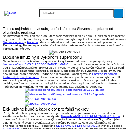
Toto sú najdrahšie nové autá, ktoré si kúpite na Slovensku – priamo od
oficiálneho predajcu
Na slovenskom trhu nájdete autá, ktoré stoja viac než rodinný dom – a predsa si ich môžete
objednať úplne bežne. Reč je o nových, extrémne výkonných a luxusných modeloch značiek
Mercedes-Benz
a
Porsche
, ktoré sú oficiálne dostupné cez autorizovaných predajcov.
Žiadny tuning, žiadne importy – len čistá fabrická dokonalosť s plnou zárukou a možnosťou
individuálnej výbavy.
Luxusné limuzíny s výkonom superšportu
Na vrchole luxusu a komfortu s výkonom, ktorý bežne patrí medzi superšporty, stojí
Mercedes-Benz S 63 E PERFORMANCE 4MATIC+
. Ide o dlhú verziu sedanu triedy S, ktorá
pod uhladeným exteriérom ukrýva plug-in hybridný pohon s celkovým výkonom až 802 koní.
Tento model spája ticho, komfort a digitálny luxus s brutálnou dynamikou, ktorú by mu na
prvý pohľad nikto netipoval. Podobne orientovanou alternatívou je
Porsche Panamera
Turbo S E-Hybrid Executive
, ktoré ponúka kombináciu predĺženého rázvoru, výkonu 680
koní a schopnosti prejsť určitú vzdialenosť čisto na elektrinu. V oboch prípadoch ide o
vozidlá, ktoré reprezentujú technologický vrchol značky – s plnou továrenskou zárukou a
možnosťou individuálneho konfigurovania priamo cez oficiálne showroomy.
Exkluzívne kupé a kabriolety pre fajnšmekrov
Pre tých, ktorí túžia po výnimočnom dizajne, špičkovom spracovaní a nezameniteľnom
zážitku za volantom, sú určené modely ako
Mercedes-AMG GT E PERFORMANCE kupé
. S
výkonom 816 koní ide o jeden z najvýkonnejších sériových modelov značky, pričom jeho
plug-in hybridný systém vychádza z technológie Formuly 1. Rovnako očarujúce sú aj
otvorené verzie modelu SL – konkrétne
SL 63 AMG E PERFORMANCE
a vrchol v podobe
SL Maybach
. Kým prvý model stavia na športovosti a výkone, druhý cieli na zákazníkov, ktorí