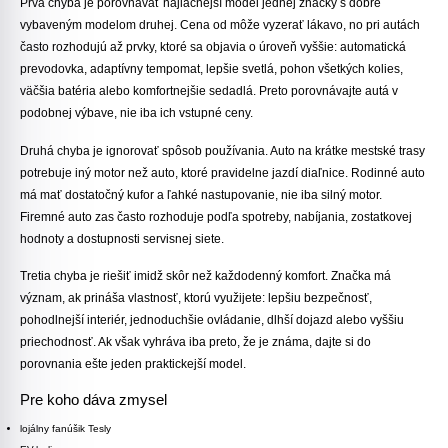
Prvá chyba je porovnávať najlacnejší model jednej značky s dobre
vybaveným modelom druhej. Cena od môže vyzerať lákavo, no pri autách
často rozhodujú až prvky, ktoré sa objavia o úroveň vyššie: automatická
prevodovka, adaptívny tempomat, lepšie svetlá, pohon všetkých kolies,
väčšia batéria alebo komfortnejšie sedadlá. Preto porovnávajte autá v
podobnej výbave, nie iba ich vstupné ceny.
Druhá chyba je ignorovať spôsob používania. Auto na krátke mestské trasy
potrebuje iný motor než auto, ktoré pravidelne jazdí diaľnice. Rodinné auto
má mať dostatočný kufor a ľahké nastupovanie, nie iba silný motor.
Firemné auto zas často rozhoduje podľa spotreby, nabíjania, zostatkovej
hodnoty a dostupnosti servisnej siete.
Tretia chyba je riešiť imidž skôr než každodenný komfort. Značka má
význam, ak prináša vlastnosť, ktorú využijete: lepšiu bezpečnosť,
pohodlnejší interiér, jednoduchšie ovládanie, dlhší dojazd alebo vyššiu
priechodnosť. Ak však vyhráva iba preto, že je známa, dajte si do
porovnania ešte jeden praktickejší model.
Pre koho dáva zmysel
lojálny fanúšik Tesly