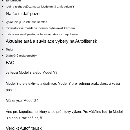
EV-believer
rodina rozhodujúca medzi Modelom 3 a Modelom Y
Na čo si dať pozor
výkon nie je to isté ako komfort
minimalistické ovládanie nemusí vyhovovať každému
rodina má riešiť prístup a batožinu skôr než zrýchlenie
Aktuálne autá a súvisiace výbery na Autofilter.sk
Tesla
Diaľničné elektromobily
FAQ
Je lepší Model 3 alebo Model Y?
Model 3 pre efektivitu a diaľnice, Model Y pre rodinnú praktickosť a vyšší
posed.
Má zmysel Model S?
Áno pre kupujúceho, ktorý chce prémiový výkon. Pre väčšinu ľudí je Model
3 alebo Y racionálnejší.
Verdikt Autofilter.sk