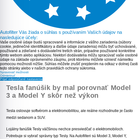
Autofilter Vás žiada o súhlas s používaním Vašich údajov na
nasledujúce účely:
Vaše osobné údaje budú spracované a informácie z vášho zariadenia (súbory
cookie, jedinečné identifikátory a ďalšie údaje zariadenia) môžu byť uchovávané,
používané a zdieľané s dodávateľmi tretích strán, prípadne používané konkrétne
týmto webom alebo aplikáciou. Niektorí dodávatelia môžu spracúvať vaše osobné
údaje na základe oprávneného záujmu, proti ktorému môžete vzniesť námietku
pomocou možností nižšie. Súhlas môžete zrušiť prejdením na odkaz v dolnej časti
tejto stránky alebo v našich pravidlách ochrany súkromia.
Spravovať možnosti
Odmietnuť
Prijať odporúčané nastavenia
Tesla fanúšik by mal porovnať Model
3 a Model Y skôr než výkon
Tesla oslovuje softvérom a elektromobilitou, ale reálne rozhodnutie je často
medzi sedanom a SUV.
Lojálny fanúšik Tesly väčšinou nechce presviedčať o elektromobiloch.
Potrebuje si vybrať správny typ Tesly. Na Autofilteri sú Model 3, Model Y,