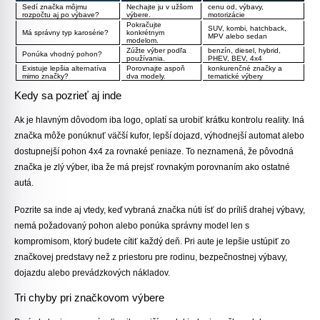
Sedí značka môjmu
Nechajte ju v užšom
cenu od, výbavy,
rozpočtu aj po výbave?
výbere.
motorizácie
Pokračujte
SUV, kombi, hatchback,
Má správny typ karosérie?
konkrétnym
MPV alebo sedan
modelom.
Zúžte výber podľa
benzín, diesel, hybrid,
Ponúka vhodný pohon?
používania.
PHEV, BEV, 4x4
Existuje lepšia alternatíva
Porovnajte aspoň
konkurenčné značky a
mimo značky?
dva modely.
tematické výbery
Kedy sa pozrieť aj inde
Ak je hlavným dôvodom iba logo, oplatí sa urobiť krátku kontrolu reality. Iná
značka môže ponúknuť väčší kufor, lepší dojazd, výhodnejší automat alebo
dostupnejší pohon 4x4 za rovnaké peniaze. To neznamená, že pôvodná
značka je zlý výber, iba že má prejsť rovnakým porovnaním ako ostatné
autá.
Pozrite sa inde aj vtedy, keď vybraná značka núti ísť do príliš drahej výbavy,
nemá požadovaný pohon alebo ponúka správny model len s
kompromisom, ktorý budete cítiť každý deň. Pri aute je lepšie ustúpiť zo
značkovej predstavy než z priestoru pre rodinu, bezpečnostnej výbavy,
dojazdu alebo prevádzkových nákladov.
Tri chyby pri značkovom výbere