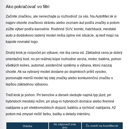
Ako pokračovať vo filtri
Začnite značkou, ale nenechajte ju rozhodnúť za vás. Na Autofilter.sk si
najprv otvorte značkovú stránku alebo zoznam áut podľa značky a potom
zúžte výber podľa karosérie. Rodinné SUV, kombi, hatchback, mestské
auto a dodávkovo ladený model riešia úplne iné situácie, aj keď majú na
kapote rovnaké logo.
Druhý krok je rozpočet po výbave, nie iba cena od. Základná cena je dobrý
orientačný bod, no pri reálnej kúpe rozhodne verzia, motor, batéria, pohon
všetkých kolies, automat, asistenčné systémy a výbava, ktorú naozaj
chcete. Ak sa vybraný model dostane po doplnkoch príliš vysoko,
porovnajte menší model tej istej značky alebo konkurenčnú značku s
lepšou základnou výbavou.
Tretí krok je pohon. Pri benzíne a dieseli sledujte najmä typ jázd, pri
hybridoch mestský režim, pri plug-in hybridoch domáce alebo firemné
nabíjanie a pri elektromobiloch dojazd, batériu a rýchlosť nabíjania. Až
potom má zmysel riešiť farbu, balíky a detaily interiéru.
Ak odpoveď znie
Čo overiť na Autofilter.sk
Otázka
áno