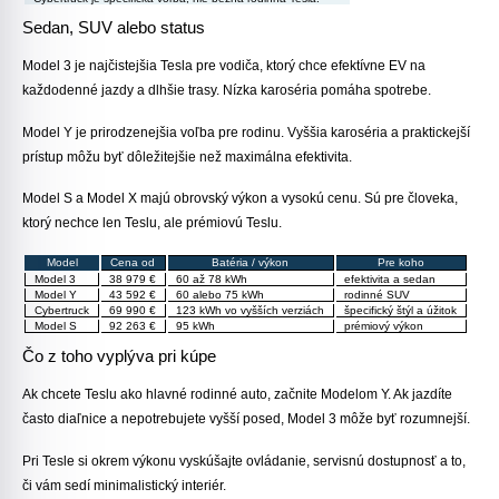
Sedan, SUV alebo status
Model 3 je najčistejšia Tesla pre vodiča, ktorý chce efektívne EV na
každodenné jazdy a dlhšie trasy. Nízka karoséria pomáha spotrebe.
Model Y je prirodzenejšia voľba pre rodinu. Vyššia karoséria a praktickejší
prístup môžu byť dôležitejšie než maximálna efektivita.
Model S a Model X majú obrovský výkon a vysokú cenu. Sú pre človeka,
ktorý nechce len Teslu, ale prémiovú Teslu.
Model
Cena od
Batéria / výkon
Pre koho
Model 3
38 979 €
60 až 78 kWh
efektivita a sedan
Model Y
43 592 €
60 alebo 75 kWh
rodinné SUV
Cybertruck
69 990 €
123 kWh vo vyšších verziách
špecifický štýl a úžitok
Model S
92 263 €
95 kWh
prémiový výkon
Čo z toho vyplýva pri kúpe
Ak chcete Teslu ako hlavné rodinné auto, začnite Modelom Y. Ak jazdíte
často diaľnice a nepotrebujete vyšší posed, Model 3 môže byť rozumnejší.
Pri Tesle si okrem výkonu vyskúšajte ovládanie, servisnú dostupnosť a to,
či vám sedí minimalistický interiér.