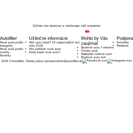
Začnite nás sledovať a odoberajte náš newsletter
Autofilter
Užitočné informácie
Mohlo by Vás
Podpora
Nové autá podľa
Aké auto kúpiť? 10 najlacnejších áut
zaujímať
Kontakty
kategórie
roku 2026
Reklama
Rodinné auto 7-miestne
Nové autá podľa
Ako prihlásiť nové auto
Čínske autá
značky
Kedy kúpiť nové auto?
Najlepšie rodinné auto
Novinky
Rodinné auto 4x4
2026 © Autofilter, Všetky práva vyhradené
info@autofilter.sk