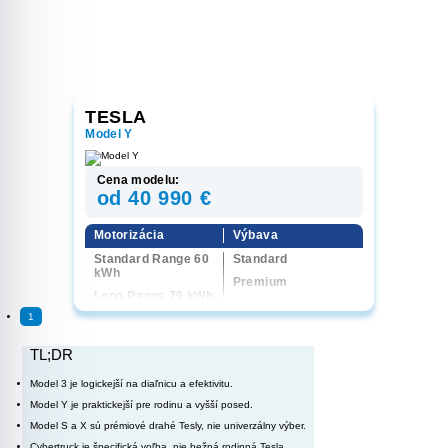
TESLA
Model Y
Cena modelu:
od 40 990 €
Motorizácia
Výbava
Standard Range 60
Standard
kWh
Premium
Long Range 79 kWh
Performance
1
Performance 4x4
79 kWh
TL;DR
Long Range 4x4 79
kWh
Model 3 je logickejší na diaľnicu a efektivitu.
Model Y je praktickejší pre rodinu a vyšší posed.
Model S a X sú prémiové drahé Tesly, nie univerzálny výber.
Cybertruck je špecifická voľba, nie bežná rodinná Tesla.