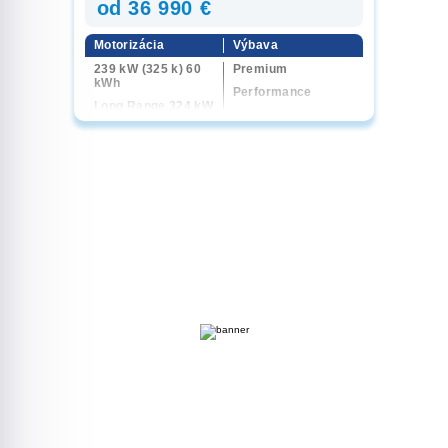
od 36 990 €
Motorizácia
Výbava
239 kW (325 k) 60
Premium
kWh
Performance
Long Range 324 kW
(440 k) 75 kWh
Performance 461
kW (627 k) 4x4 78
kWh
Long Range 324 kW
(440 k) 4x4 75 kWh