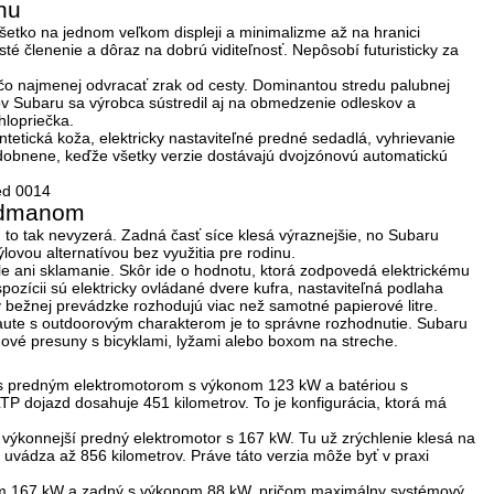
enu
šetko na jednom veľkom displeji a minimalizme až na hranici
isté členenie a dôraz na dobrú viditeľnosť
. Nepôsobí futuristicky za
čo najmenej odvracať zrak od cesty. Dominantou stredu palubnej
lov Subaru sa výrobca sústredil aj na obmedzenie odleskov a
hlopriečka.
ntetická koža, elektricky nastaviteľné predné sedadlá, vyhrievanie
udobnene, keďže všetky verzie dostávajú dvojzónovú automatickú
ordmanom
ed to tak nevyzerá. Zadná časť síce klesá výraznejšie, no Subaru
ýlovou alternatívou bez využitia pre rodinu.
ale ani sklamanie. Skôr ide o hodnotu, ktorá zodpovedá elektrickému
spozícii sú
elektricky ovládané dvere kufra
, nastaviteľná podlaha
 v bežnej prevádzke rozhodujú viac než samotné papierové litre.
ri aute s outdoorovým charakterom je to správne rozhodnutie. Subaru
dové presuny s bicyklami, lyžami alebo boxom na streche.
 predným elektromotorom s výkonom
123 kW
a batériou s
TP dojazd dosahuje
451 kilometrov
. To je konfigurácia, ktorá má
výkonnejší predný elektromotor s
167 kW
. Tu už zrýchlenie klesá na
u uvádza až
856 kilometrov
. Práve táto verzia môže byť v praxi
om
167 kW
a zadný s výkonom
88 kW
, pričom maximálny systémový