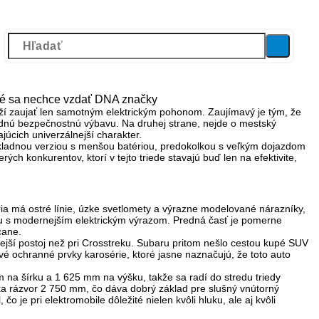
ré sa nechce vzdať DNA značky
aží zaujať len samotným elektrickým pohonom. Zaujímavý je tým, že
ardnú bezpečnostnú výbavu
. Na druhej strane, nejde o mestský
ajúcich univerzálnejší charakter.
kladnou verziou s menšou batériou, predokolkou s veľkým dojazdom
rých konkurentov, ktorí v tejto triede stavajú buď len na efektivite,
ria má
ostré línie, úzke svetlomety a výrazne modelované nárazníky
,
ru s modernejším elektrickým výrazom. Predná časť je pomerne
cane.
ejší postoj než pri Crosstreku. Subaru pritom nešlo cestou kupé SUV
tové ochranné prvky karosérie, ktoré jasne naznačujú, že toto auto
m na šírku a 1 625 mm na výšku
, takže sa radí do stredu triedy
ka
rázvor 2 750 mm
, čo dáva dobrý základ pre slušný vnútorný
 je pri elektromobile dôležité nielen kvôli hluku, ale aj kvôli