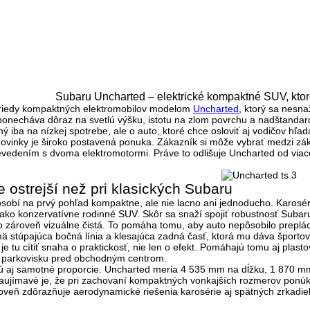
Subaru Uncharted – elektrické kompaktné SUV, kto
triedy kompaktných elektromobilov modelom
Uncharted
, ktorý sa nesn
si ponecháva dôraz na
svetlú výšku, istotu na zlom povrchu a nadštand
ý iba na nízkej spotrebe, ale o auto, ktoré chce osloviť aj vodičov hľad
ovinky je široko postavená ponuka. Zákazník si môže vybrať medzi
zá
evedením s dvoma elektromotormi
. Práve to odlišuje Uncharted od viace
je ostrejší než pri klasických Subaru
sobí na prvý pohľad kompaktne, ale nie lacno ani jednoducho. Karosé
ako konzervatívne rodinné SUV. Skôr sa snaží spojiť robustnosť Suba
 zároveň vizuálne čistá. To pomáha tomu, aby auto nepôsobilo preplá
jmä
stúpajúca bočná línia a klesajúca zadná časť
, ktorá mu dáva športov
je tu cítiť snaha o praktickosť, nie len o efekt. Pomáhajú tomu aj plas
a parkovisku pred obchodným centrom.
ú aj samotné proporcie. Uncharted meria
4 535 mm na dĺžku, 1 870 m
ujímavé je, že pri zachovaní kompaktných vonkajších rozmerov ponú
oveň zdôrazňuje aerodynamické riešenia karosérie aj spätných zrkadiel, čo