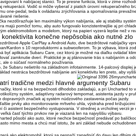
navigovaní k nabíjacej stanici. To je presne funkcia, ktorá v zime rozhod
j rekuperácii. Vodič si môže vyberať z
piatich úrovní rekuperačného br
ežimu one-pedal, teda k ovládaniu zrýchľovania a spomaľovania prevažne
ávané riešenie.
čka nezdôrazňuje len maximálny výkon nabíjania, ale aj stabilitu syst
a majú pomôcť tomu, aby auto fungovalo konzistentnejšie aj pri chlade, 
ým elektromobilom a modelom, ktorý na papieri vyzerá lepšie než v rea
 konektivita konečne nepôsobia ako nutné zlo
ezdrôtové Apple CarPlay a Android Auto
, dve bezdrôtové nabíjačky vpre
an/Kardon s 10 reproduktormi a subwooferom
. To je výbava, ktorá 
á byť aplikácia
Subaru Care
, cez ktorú je možné na diaľku ovládať klim
lovať zamknutie dverí. Praktické je aj plánovanie trás s nabíjaním a odo
, ale o súčasť normálneho používania.
to, že Subaru nešetrilo na základnom infotainmente.
14-palcový displej 
klad nestráca bezdrôtové nabíjanie ani konektivitu len preto, aby vyššie
trí tradične medzi hlavné argumenty Subaru
ačky, ktoré si na bezpečnosti dlhodobo zakladajú, a pri Uncharted to v
rotikolízny systém, adaptívny radarový tempomat, asistenta jazdy v pr
e dopravných značiek aj systém núdzového zastavenia počas jazdy
.
ďalšie prvky ako
monitorovanie mŕtveho uhla, výstraha pred križujúcim
ní či asistent bezpečného vystupovania
. V strednej a vrcholnej verzii j
e veľká časť týchto prvkov nie je viazaná len na najvyššiu výbavu.
ncharted pôsobí ako auto, ktoré nechce bezpečnosť predávať po balíčko
a často mimo mesta a chcú mať istotu, že ani základ nebude ochudobnen
zerá ako elektromobil, ktorý sa nesnaží zapadnúť do davu len dlhým d