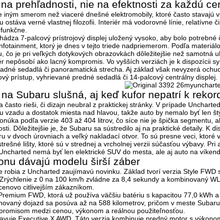
a na prehľadnosti, nie na efektnosti za každú c
 iným smerom než viaceré dnešné elektromobily, ktoré často stavajú v
 ostáva verné vlastnej filozofii. Interiér má
vodorovné línie, relatívne č
 funkčne.
chádza
7-palcový prístrojový displej
uložený vysoko, aby bolo potrebné 
infotainment
, ktorý je dnes v tejto triede nadpriemerom. Podľa materiá
, čo je pri veľkých dotykových obrazovkách dôležitejšie než samotná u
riér nepôsobí ako lacný kompromis. Vo vyšších verziách je k dispozícii
sy
zadné sedadlá či panoramatická strecha
. Aj základ však nevyzerá och
ový prístup, vyhrievané predné sedadlá či 14-palcový centrálny displej.
e na Subaru slušná, aj keď kufor nepatrí k rek
a často rieši, či dizajn neubral z praktickej stránky. V prípade Unchart
u vzadu a dostatok miesta nad hlavou
, takže auto by nemalo byť len št
ponúka podľa verzie
403 až 404 litrov
, čo síce nie je špička segmentu, 
sti. Dôležitejšie je, že Subaru sa sústredilo aj na praktické detaily. K di
ru v dvoch úrovniach a veľký nakladací otvor. To sú presne veci, ktoré
strešné lišty
, ktoré sú v strednej a vrcholnej verzii súčasťou výbavy. P
Uncharted nemá byť len elektrické SUV do mesta, ale aj auto na víken
honu dávajú modelu širší záber
 robia z Uncharted zaujímavú novinku. Základ tvorí verzia
Style FWD
s
 Zrýchlenie z 0 na 100 km/h zvládne za
8,4 sekundy
a kombinovaný WL
enovo citlivejším zákazníkom.
Premium FWD
, ktorá už používa väčšiu batériu s kapacitou
77,0 kWh
a 
novaný dojazd sa posúva až na
588 kilometrov
, pričom v meste Subar
romisom medzi cenou, výkonom a reálnou použiteľnosťou.
tavuje
Executive X AWD
. Táto verzia kombinuje predný motor s výkon