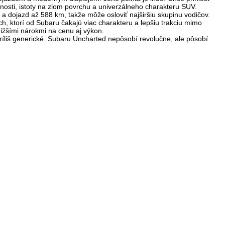
čnosti, istoty na zlom povrchu a univerzálneho charakteru SUV
.
 a dojazd až 588 km
, takže môže osloviť najširšiu skupinu vodičov.
h, ktorí od Subaru čakajú viac charakteru a lepšiu trakciu mimo
 nižšími nárokmi na cenu aj výkon.
íliš generické.
Subaru Uncharted nepôsobí revolučne, ale pôsobí