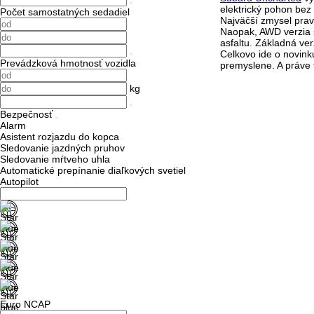
elektrický pohon bez
Počet samostatných sedadiel
Najväčší zmysel pra
Naopak,
AWD verzia 
asfaltu. Základná ver
Celkovo ide o novink
Prevádzková hmotnosť vozidla
premyslene.
A práve 
kg
Bezpečnosť
Alarm
Asistent rozjazdu do kopca
Sledovanie jazdných pruhov
Sledovanie mŕtveho uhla
Automatické prepínanie diaľkových svetiel
Autopilot
Euro NCAP