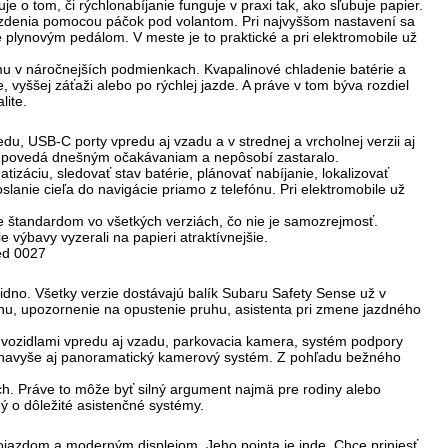
uje o tom, či rýchlonabíjanie funguje v praxi tak, ako sľubuje papier.
zdenia
pomocou páčok pod volantom. Pri najvyššom nastavení sa
 plynovým pedálom. V meste je to praktické a pri elektromobile už
ému v náročnejších podmienkach. Kvapalinové chladenie batérie a
vyššej záťaži alebo po rýchlej jazde. A práve v tom býva rozdiel
lite.
du, USB-C porty vpredu aj vzadu a v strednej a vrcholnej verzii aj
zodpovedá dnešným očakávaniam a nepôsobí zastaralo.
atizáciu, sledovať stav batérie, plánovať nabíjanie, lokalizovať
slanie cieľa do navigácie priamo z telefónu. Pri elektromobile už
je štandardom vo všetkých verziách
, čo nie je samozrejmosť.
 výbavy vyzerali na papieri atraktívnejšie.
idno. Všetky verzie dostávajú balík
Subaru Safety Sense
už v
uhu, upozornenie na opustenie pruhu, asistenta pri zmene jazdného
i vozidlami vpredu aj vzadu, parkovacia kamera, systém podpory
e navyše aj
panoramatický kamerový systém
. Z pohľadu bežného
ch. Práve to môže byť silný argument najmä pre rodiny alebo
ý o dôležité asistenčné systémy.
ojazdom a moderným displejom. Jeho pointa je inde. Chce priniesť