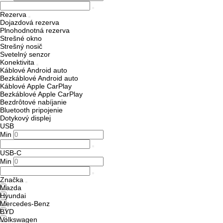
Rezerva
Dojazdová rezerva
Plnohodnotná rezerva
Strešné okno
Strešný nosič
Svetelný senzor
Konektivita
Káblové Android auto
Bezkáblové Android auto
Káblové Apple CarPlay
Bezkáblové Apple CarPlay
Bezdrôtové nabíjanie
Bluetooth pripojenie
Dotykový displej
USB
Min
USB-C
Min
Značka
Mazda
Hyundai
Mercedes-Benz
BYD
Volkswagen