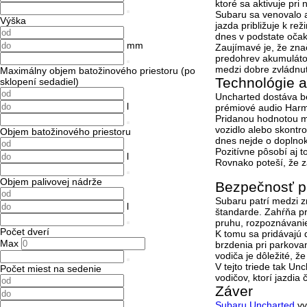
ktoré sa aktivuje pri 
Subaru sa venovalo a
Výška
jazda približuje k r
dnes v podstate očak
mm
Zaujímavé je, že zna
predohrev akumulátor
medzi dobre zvládnut
Maximálny objem batožinového priestoru (po
Technológie a
sklopení sedadiel)
Uncharted dostáva
b
l
prémiové audio Harm
Pridanou hodnotou m
vozidlo alebo skontro
Objem batožinového priestoru
dnes nejde o doplnok
Pozitívne pôsobí aj 
l
Rovnako poteší, že zá
Objem palivovej nádrže
Bezpečnosť pa
Subaru patrí medzi zn
l
štandarde. Zahŕňa
p
pruhu, rozpoznávani
Počet dverí
K tomu sa pridávajú 
Max
brzdenia pri parkova
vodiča je dôležité, ž
V tejto triede tak U
Počet miest na sedenie
vodičov, ktorí jazdi
Záver
Subaru Uncharted
vy