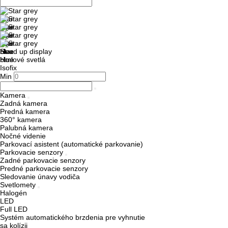
Head up display
Hmlové svetlá
Isofix
Min
Kamera
Zadná kamera
Predná kamera
360° kamera
Palubná kamera
Nočné videnie
Parkovací asistent (automatické parkovanie)
Parkovacie senzory
Zadné parkovacie senzory
Predné parkovacie senzory
Sledovanie únavy vodiča
Svetlomety
Halogén
LED
Full LED
Systém automatického brzdenia pre vyhnutie
sa kolízii