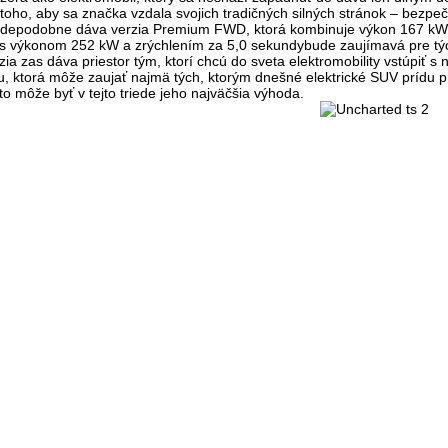
 toho, aby sa značka vzdala svojich tradičných silných stránok – bezpe
vdepodobne dáva verzia
Premium FWD
, ktorá kombinuje
výkon 167 kW
s výkonom 252 kW a zrýchlením za 5,0 sekundy
bude zaujímavá pre týc
zia zas dáva priestor tým, ktorí chcú do sveta elektromobility vstúpiť s
u, ktorá môže zaujať najmä tých, ktorým dnešné elektrické SUV prídu pr
to môže byť v tejto triede jeho najväčšia výhoda.