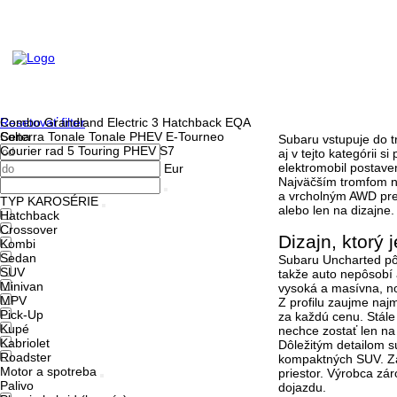
Resetovať filter
Combo
Grandland Electric
3 Hatchback
EQA
Cena
Solterra
Tonale
Tonale PHEV
E-Tourneo
Subaru vstupuje do 
Courier
rad 5 Touring PHEV
S7
aj v tejto kategórii 
elektromobil postaven
Eur
Najväčším tromfom n
a vrcholným AWD pr
TYP KAROSÉRIE
alebo len na dizajne.
Hatchback
Crossover
Dizajn, ktorý 
Kombi
Sedan
Subaru Uncharted pô
SUV
takže auto nepôsobí 
Minivan
vysoká a masívna, no
MPV
Z profilu zaujme na
Pick-Up
za každú cenu. Stále 
Kupé
nechce zostať len n
Kabriolet
Dôležitým detailom s
Roadster
kompaktných SUV. Za
Motor a spotreba
priestor. Výrobca zár
Palivo
dojazdu.