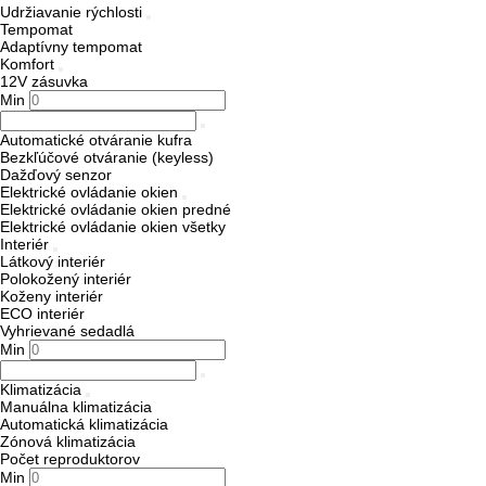
Udržiavanie rýchlosti
Tempomat
Adaptívny tempomat
Komfort
12V zásuvka
Min
Automatické otváranie kufra
Bezkľúčové otváranie (keyless)
Dažďový senzor
Elektrické ovládanie okien
Elektrické ovládanie okien predné
Elektrické ovládanie okien všetky
Interiér
Látkový interiér
Polokožený interiér
Koženy interiér
ECO interiér
Vyhrievané sedadlá
Min
Klimatizácia
Manuálna klimatizácia
Automatická klimatizácia
Zónová klimatizácia
Počet reproduktorov
Min