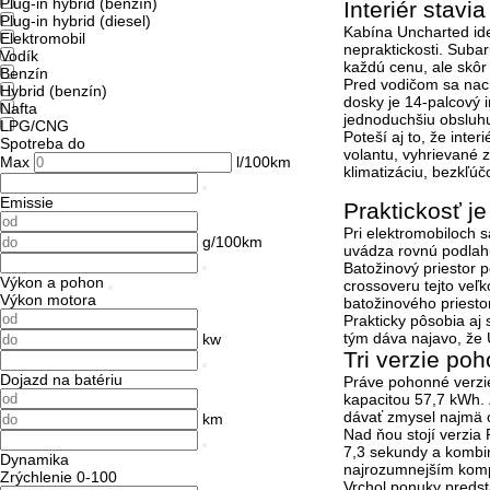
Plug-in hybrid (benzín)
Interiér stavi
Plug-in hybrid (diesel)
Kabína Uncharted ide
Elektromobil
nepraktickosti. Subaru
Vodík
každú cenu, ale skôr
Benzín
Pred vodičom sa na
Hybrid (benzín)
dosky je
14-palcový 
Nafta
jednoduchšiu obsluhu
LPG/CNG
Poteší aj to, že inte
Spotreba do
volantu, vyhrievané 
Max
l/100km
klimatizáciu, bezkľúč
Emissie
Praktickosť j
Pri elektromobiloch s
g/100km
uvádza
rovnú podlah
Batožinový priestor 
Výkon a pohon
crossoveru tejto veľko
Výkon motora
batožinového priesto
Prakticky pôsobia aj
tým dáva najavo, že 
kw
Tri verzie po
Dojazd na batériu
Práve pohonné verzie
kapacitou
57,7 kWh
.
dávať zmysel najmä c
km
Nad ňou stojí verzia
7,3 sekundy
a kombi
Dynamika
najrozumnejším komp
Zrýchlenie 0-100
Vrchol ponuky preds