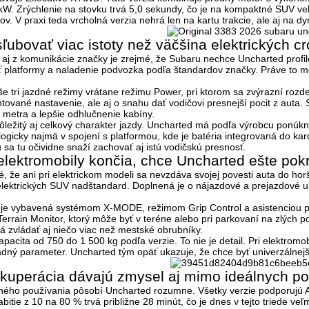
 kW
. Zrýchlenie na stovku trvá
5,0 sekundy
, čo je na kompaktné SUV ve
rov
. V praxi teda vrcholná verzia nehrá len na kartu trakcie, ale aj na
ľubovať viac istoty než väčšina elektrických c
aj z komunikácie značky je zrejmé, že Subaru nechce Uncharted profilov
sť platformy a naladenie podvozka podľa štandardov značky
. Práve to m
yše
tri jazdné režimy vrátane režimu Power
, pri ktorom sa zvýrazní roz
tované nastavenie, ale aj o snahu dať vodičovi presnejší pocit z auta.
5 metra
a lepšie odhlučnenie kabíny.
 dôležitý aj celkový charakter jazdy. Uncharted má podľa výrobcu ponúk
 logicky najmä v spojení s platformou, kde je batéria integrovaná do ka
sa tu očividne snaží zachovať aj istú vodičskú presnosť.
elektromobily končia, chce Uncharted ešte pok
té, že ani pri elektrickom modeli sa nevzdáva svojej povesti auta do 
elektrických SUV nadštandard. Doplnená je o
nájazdové a prejazdové uh
D je vybavená systémom
X-MODE
, režimom
Grip Control
a asistenciou p
Terrain Monitor
, ktorý môže byť v teréne alebo pri parkovaní na zlých 
 zvládať aj niečo viac než mestské obrubníky.
apacita od 750 do 1 500 kg podľa verzie
. To nie je detail. Pri elektr
adný parameter. Uncharted tým opäť ukazuje, že chce byť univerzálne
ekuperácia dávajú zmysel aj mimo ideálnych 
ého používania pôsobí Uncharted rozumne. Všetky verzie podporujú
bitie z
10 na 80 %
trvá približne
28 minút
, čo je dnes v tejto triede ve