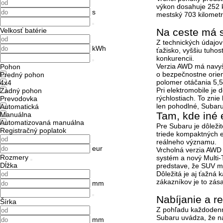
výkon dosahuje
252
s
mestský
703 kilomet
Velkosť batérie
Na ceste má s
Z technických údajov 
kWh
ťažisko, vyššiu tuho
konkurencii.
Verzia AWD má nav
Pohon
o bezpečnostne orien
Predný pohon
polomer otáčania
5,
4x4
Pri elektromobile je
Zadný pohon
rýchlostiach
. To znie
Prevodovka
len pohodlné, Subaru 
Automatická
Tam, kde iné 
Manuálna
Automatizovaná manuálna
Pre Subaru je dôleži
Registračný poplatok
triede kompaktných 
reálneho významu.
eur
Vrcholná verzia AW
Rozmery
systém
a nový
Multi-
Dĺžka
predstave, že SUV má
Dôležitá je aj
ťažná k
zákazníkov je to zás
mm
Nabíjanie a r
Šírka
Z pohľadu každodenn
Subaru uvádza, že na
mm