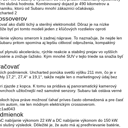
ľmi slušná hodnota. Kombinovaný dojazd je
490 kilometrov
a
 dynamiku, ktorú od Subaru mnohí zákazníci očakávajú.
rossoverov
ať ako ďalší tichý a sterilný elektromobil. Dôraz je na
nízke
ôže byť pri tomto modeli jeden z kľúčových rozdielov oproti
delenie výkonu smerom k zadnej náprave. To naznačuje, že nejde len
 Subaru pritom spomína aj lepšiu citlivosť odpruženia, kompaktný
nuť
plynulú akceleráciu, rýchle reakcie a stabilný prejav vo vyšších
rosérie a znižuje ťažisko. Kým mnohé SUV v tejto triede sa snažia byť
račovať
horších podmienok. Uncharted ponúka
svetlú výšku 211 mm
, čo je v
ly 17,2°, 27,4° a 19,1°
, takže nejde len o marketingový údaj bez
ri zjazde z kopca. K tomu sa pridáva aj
panoramatický kamerový
povrchoch užitočnejší než samotné senzory. Subaru tak ostáva verné
omobiloch býva práve možnosť ťahať príves často obmedzená a pre časť
jším autom, nie len módnym elektrickým crossoverom.
podmienok
AC nabíjanie výkonom 22 kW
a
DC nabíjanie výkonom do 150 kW
.
ľmi slušný výsledok. Dôležité je, že auto má aj
predhrievanie batérie
,