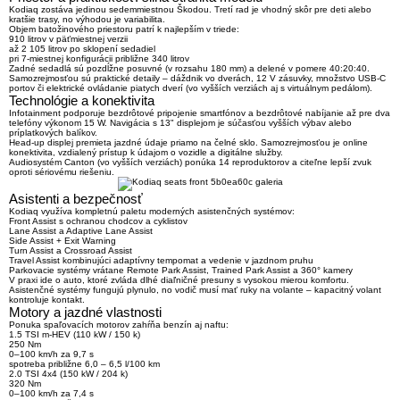
Kodiaq zostáva
jedinou sedemmiestnou Škodou
. Tretí rad je vhodný skôr pre deti alebo
kratšie trasy, no výhodou je variabilita.
Objem batožinového priestoru patrí k najlepším v triede:
910 litrov v päťmiestnej verzii
až
2 105 litrov po sklopení sedadiel
pri 7-miestnej konfigurácii približne 340 litrov
Zadné sedadlá sú pozdĺžne posuvné (v rozsahu 180 mm) a delené v pomere 40:20:40.
Samozrejmosťou sú praktické detaily – dáždnik vo dverách, 12 V zásuvky, množstvo USB-C
portov či elektrické ovládanie piatych dverí (vo vyšších verziách aj s virtuálnym pedálom).
Technológie a konektivita
Infotainment podporuje bezdrôtové pripojenie smartfónov a bezdrôtové nabíjanie až pre dva
telefóny výkonom 15 W. Navigácia s 13" displejom je súčasťou vyšších výbav alebo
príplatkových balíkov.
Head-up displej premieta jazdné údaje priamo na čelné sklo. Samozrejmosťou je online
konektivita, vzdialený prístup k údajom o vozidle a digitálne služby.
Audiosystém Canton (vo vyšších verziách) ponúka 14 reproduktorov a citeľne lepší zvuk
oproti sériovému riešeniu.
Asistenti a bezpečnosť
Kodiaq využíva kompletnú paletu moderných asistenčných systémov:
Front Assist
s ochranou chodcov a cyklistov
Lane Assist a Adaptive Lane Assist
Side Assist + Exit Warning
Turn Assist a Crossroad Assist
Travel Assist
kombinujúci adaptívny tempomat a vedenie v jazdnom pruhu
Parkovacie systémy vrátane
Remote Park Assist
,
Trained Park Assist
a 360° kamery
V praxi ide o auto, ktoré zvláda dlhé diaľničné presuny s vysokou mierou komfortu.
Asistenčné systémy fungujú plynulo, no vodič musí mať ruky na volante – kapacitný volant
kontroluje kontakt.
Motory a jazdné vlastnosti
Ponuka spaľovacích motorov zahŕňa benzín aj naftu:
1.5 TSI m-HEV (110 kW / 150 k)
250 Nm
0–100 km/h za 9,7 s
spotreba približne 6,0 – 6,5 l/100 km
2.0 TSI 4x4 (150 kW / 204 k)
320 Nm
0–100 km/h za 7,4 s