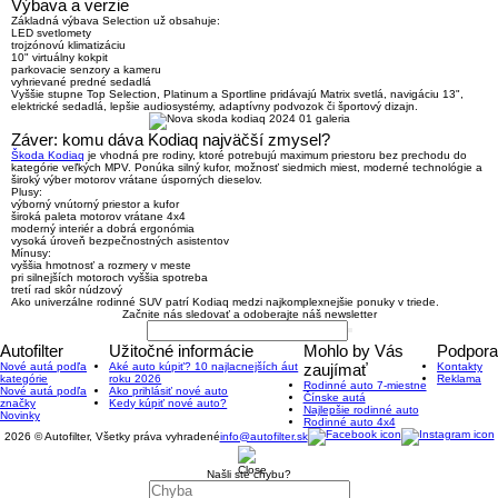
Výbava a verzie
Základná výbava Selection už obsahuje:
LED svetlomety
trojzónovú klimatizáciu
10" virtuálny kokpit
parkovacie senzory a kameru
vyhrievané predné sedadlá
Vyššie stupne Top Selection, Platinum a Sportline pridávajú Matrix svetlá, navigáciu 13",
elektrické sedadlá, lepšie audiosystémy, adaptívny podvozok či športový dizajn.
Záver: komu dáva Kodiaq najväčší zmysel?
Škoda Kodiaq
je vhodná pre rodiny, ktoré potrebujú maximum priestoru bez prechodu do
kategórie veľkých MPV.
Ponúka silný kufor, možnosť siedmich miest, moderné technológie a
široký výber motorov vrátane úsporných dieselov.
Plusy:
výborný vnútorný priestor a kufor
široká paleta motorov vrátane 4x4
moderný interiér a dobrá ergonómia
vysoká úroveň bezpečnostných asistentov
Mínusy:
vyššia hmotnosť a rozmery v meste
pri silnejších motoroch vyššia spotreba
tretí rad skôr núdzový
Ako univerzálne rodinné SUV patrí Kodiaq medzi najkomplexnejšie ponuky v triede.
Začnite nás sledovať a odoberajte náš newsletter
Autofilter
Užitočné informácie
Mohlo by Vás
Podpora
Nové autá podľa
Aké auto kúpiť? 10 najlacnejších áut
zaujímať
Kontakty
kategórie
roku 2026
Reklama
Rodinné auto 7-miestne
Nové autá podľa
Ako prihlásiť nové auto
Čínske autá
značky
Kedy kúpiť nové auto?
Najlepšie rodinné auto
Novinky
Rodinné auto 4x4
2026 © Autofilter, Všetky práva vyhradené
info@autofilter.sk
Našli ste chybu?