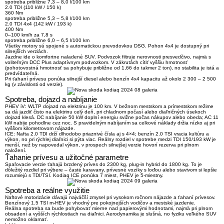
spotreba približne 7,3 – 8,0 l/100 km
2.0 TDI (110 kW / 150 k)
360 Nm
spotreba približne 5,3 – 5,8 l/100 km
2.0 TDI 4x4 (142 kW / 193 k)
400 Nm
0–100 km/h za 7,8 s
spotreba približne 6,0 – 6,5 l/100 km
Všetky motory sú spojené s automatickou prevodovkou DSG. Pohon 4x4 je dostupný pri
silnejších verziách.
Jazdne ide o komfortne naladené SUV. Podvozok filtruje nerovnosti presvedčivo, najmä s
voliteľným
DCC Plus adaptívnym podvozkom
. V zákrutách cítiť vyššiu hmotnosť
(pohotovostná hmotnosť sa pohybuje približne od 1,66 do takmer 2 ton), no stabilita je istá a
predvídateľná.
Pri ťahaní prívesu ponúka silnejší diesel alebo benzín 4x4 kapacitu až okolo
2 300 – 2 500
kg
(v závislosti od verzie).
Spotreba, dojazd a nabíjanie
PHEV iV:
WLTP dojazd na elektrinu je 100 km. V bežnom mestskom a prímestskom režime
sa dá jazdiť čisto na elektrinu celý deň, pri chladnom počasí alebo diaľničných úsekoch
dojazd klesá. DC nabíjanie 50 kW doplní energiu svižne počas nákupov alebo obeda; AC 11
kW nabije pohodlne cez noc. S pravidelným nabíjaním sa celkové náklady držia nízko aj pri
vyššom kilometrovom nájazde.
ICE:
Nafta 2.0 TDI drží dlhodobo priaznivé čísla aj s 4×4; benzín 2.0 TSI vracia kultúru a
výkon, no pri rýchlej diaľnici si pýta viac. Reálny rozdiel v spotrebe medzi TDI 150/193 kW je
menší, než by napovedal výkon, v prospech silnejšej verzie hovorí rezerva pri plnom
naložení.
Ťahanie prívesu a užitočné parametre
Spaľovacie verzie ťahajú brzdený príves do 2300 kg, plug-in hybrid do 1800 kg. To je
dôležitý rozdiel pri výbere – časté karavany, prívesné vozíky s loďou alebo stavivom si lepšie
rozumiejú s TDI/TSI. Kodiaq ICE ponúka 7 miest, PHEV je 5-miestny.
Spotreba a reálne využitie
Naftové motorizácie dávajú najväčší zmysel pri vysokom ročnom nájazde a ťahaní prívesov.
Benzínový 1.5 TSI m-HEV je vhodný pre pokojnejších vodičov a mestské jazdenie.
Reálna spotreba sa bude pohybovať mierne nad papierovými hodnotami, najmä pri plnom
obsadení a vyšších rýchlostiach na diaľnici. Aerodynamika je slušná, no fyziku veľkého SUV
nemožno oklamať.