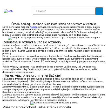
Škoda Kodiaq – rodinné SUV, ktoré stavia na priestore a technike
Nová generácia modelu
Kodiaq
prináša viac priestoru, modernejší interiér a širšiu paletu
pohonov. Silnou stránkou zostáva praktickosť a možnosť siedmich miest, slabšou vyššia
hmotnosť a rozmery, ktoré si vyžadujú zvyk v meste. Ide o veľké SUV, ktoré cieli najmä na
rodiny a vodičov, ktorí potrebujú univerzálne auto na každý deň aj dlhé trasy.
Robustnejší vzhľad a väčšie rozmery
Kodiaq narástol na
dĺžku 4 758 mm
pri rázvore
2 791 mm
, čo ho radí medzi najväčšie SUV v
segmente. Šírka 1 864 mm a výška približne 1 66 m potvrdzujú, že ide o plnohodnotné
rodinné auto. Svetlá výška sa pohybuje okolo
186 mm
, čo stačí na poľné cesty či horské
presuny.
Dizajn je oproti predchodcovi hranatejší a technickejší. Predná maska môže byť doplnená o
horizontálny svetelný pás
, vyššie verzie ponúkajú
Matrix-LED svetlomety
s adaptívnou
funkciou. Zadné svetlá využívajú LED technológiu a typický svetelný podpis v tvare písmena
C.
Vyššie výbavy (Sportline, RS) pridávajú čierne doplnky, väčšie disky (až 20 palcov) a
športovejšie nárazníky. V základných verziách pôsobí Kodiaq konzervatívne, no stále
dostatočne reprezentatívne.
Interiér: viac priestoru, menej tlačidiel
Najväčšou zmenou je prepracovaná palubná doska. Stredobodom je
10,4" alebo 13"
infotainment
, doplnený o
10" virtuálny kokpit
. Prevodovka sa ovláda páčkou pod volantom,
čím vznikol väčší úložný priestor na stredovej konzole.
Zaujímavým riešením sú
Škoda Smart Dials
– otočné ovládače kombinujúce fyzické koliesko
s malým displejom. V praxi ide o kompromis medzi dotykovým ovládaním a klasickými
tlačidlami, čo zlepšuje ergonómiu.
Materiály závisia od výbavy. Základ ponúka látkové čalúnenie, vyššie stupne Lounge či Suite
kombinujú kožu, umelú kožu a recyklované materiály. Vrcholné verzie môžu mať
elektricky
nastaviteľné, vyhrievané, ventilované a masážne sedadlá
.
Priestor a praktickosť: silná stránka modelu