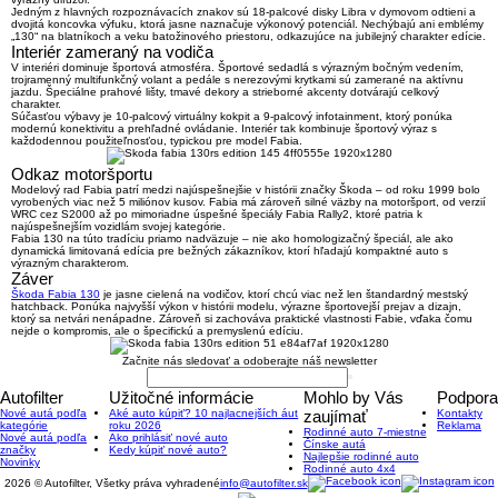
Jedným z hlavných rozpoznávacích znakov sú
18-palcové disky Libra
v dymovom odtieni a
dvojitá koncovka výfuku
, ktorá jasne naznačuje výkonový potenciál. Nechýbajú ani
emblémy
„130“
na blatníkoch a veku batožinového priestoru, odkazujúce na jubilejný charakter edície.
Interiér zameraný na vodiča
V interiéri dominuje športová atmosféra.
Športové sedadlá s výrazným bočným vedením
,
trojramenný multifunkčný volant a pedále s nerezovými krytkami sú zamerané na aktívnu
jazdu. Špeciálne prahové lišty, tmavé dekory a strieborné akcenty dotvárajú celkový
charakter.
Súčasťou výbavy je
10-palcový virtuálny kokpit
a
9-palcový infotainment
, ktorý ponúka
modernú konektivitu a prehľadné ovládanie. Interiér tak kombinuje športový výraz s
každodennou použiteľnosťou, typickou pre model Fabia.
Odkaz motoršportu
Modelový rad Fabia patrí medzi najúspešnejšie v histórii značky Škoda – od roku 1999 bolo
vyrobených
viac než 5 miliónov kusov
. Fabia má zároveň silné väzby na motoršport, od verzií
WRC cez S2000 až po mimoriadne úspešné špeciály
Fabia Rally2
, ktoré patria k
najúspešnejším vozidlám svojej kategórie.
Fabia 130 na túto tradíciu priamo nadväzuje – nie ako homologizačný špeciál, ale ako
dynamická limitovaná edícia
pre bežných zákazníkov, ktorí hľadajú kompaktné auto s
výrazným charakterom.
Záver
Škoda Fabia 130
je jasne cielená na vodičov, ktorí chcú viac než len štandardný mestský
hatchback. Ponúka
najvyšší výkon v histórii modelu
, výrazne športovejší prejav a dizajn,
ktorý sa netvári nenápadne. Zároveň si zachováva praktické vlastnosti Fabie, vďaka čomu
nejde o kompromis, ale o špecifickú a premyslenú edíciu.
Začnite nás sledovať a odoberajte náš newsletter
Autofilter
Užitočné informácie
Mohlo by Vás
Podpora
Nové autá podľa
Aké auto kúpiť? 10 najlacnejších áut
zaujímať
Kontakty
kategórie
roku 2026
Reklama
Rodinné auto 7-miestne
Nové autá podľa
Ako prihlásiť nové auto
Čínske autá
značky
Kedy kúpiť nové auto?
Najlepšie rodinné auto
Novinky
Rodinné auto 4x4
2026 © Autofilter, Všetky práva vyhradené
info@autofilter.sk