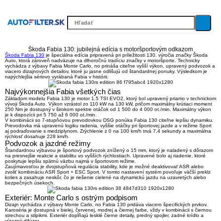
Škoda Fabia 130: jubilejná edícia s motoršportovým odkazom
Škoda Fabia 130
je špeciálna edícia pripravená pri príležitosti
130. výročia značky Škoda
Auto
, ktorá zároveň nadväzuje na dlhoročnú tradíciu značky v motoršporte. Technicky
vychádza z výbavy
Fabia Monte Carlo
, no prináša citeľne vyšší výkon, upravený podvozok a
viacero dizajnových detailov, ktoré ju jasne odlišujú od štandardnej ponuky. Výsledkom je
najrýchlejšia sériovo vyrábaná Fabia v histórii
.
Najvýkonnejšia Fabia všetkých čias
Základom modelu Fabia 130 je
motor 1.5 TSI EVO2
, ktorý bol upravený priamo v technickom
vývoji Škoda Auto. Výkon vzrástol zo 110 kW na
130 kW
, pričom maximálny krútiaci moment
250 Nm
je dostupný v širokom spektre otáčok od 1 500 do 4 000 ot./min. Maximálny výkon
je k dispozícii pri 5 750 až 6 000 ot./min.
V kombinácii so
7-stupňovou prevodovkou DSG
ponúka Fabia 130 citeľne lepšiu dynamiku.
Prevodovka má upravenú logiku radenia, vyššie otáčky pri športovej jazde a v režime Sport
aj
podraďovanie s medziplynom
. Zrýchlenie z 0 na 100 km/h trvá
7,4 sekundy
a maximálna
rýchlosť dosahuje
228 km/h
.
Podvozok a jazdné režimy
Štandardnou výbavou je
športový podvozok znížený o 15 mm
, ktorý je naladený s dôrazom
na presnejšie reakcie a stabilitu vo vyšších rýchlostiach. Upravené bolo aj riadenie, ktoré
poskytuje lepšiu spätnú väzbu najmä v športovom režime.
Zaujímavosťou je
dvojstupňová regulácia stability
, kde je možné deaktivovať ASR alebo
zvoliť kombináciu
ASR Sport + ESC Sport
. V tomto nastavení systém povoľuje väčší preklz
kolies a zasahuje neskôr, čo je riešenie cielené na dynamickú jazdu na uzavretých alebo
bezpečných úsekoch.
Exteriér: Monte Carlo s ostrým podpisom
Dizajn vychádza z výbavy Monte Carlo, no Fabia 130 pridáva viacero špecifických prvkov.
Karoséria je dostupná v
bielej, červenej, modrej a čiernej farbe
, vždy v kombinácii s čiernou
strechou a stĺpikmi. Exteriér dopĺňajú
lesklé čierne detaily
, predný spojler, zadné krídlo a
výrazný difúzor.