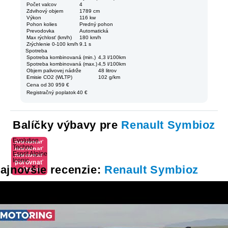
Počet valcov
4
Zdvihový objem
1789 cm
Výkon
116 kw
Pohon kolies
Predný pohon
Prevodovka
Automatická
Max rýchlosť (km/h)
180 km/h
Zrýchlenie 0-100 km/h
9.1 s
Spotreba
Spotreba kombinovaná (min.)
4,3 l/100km
Spotreba kombinovaná (max.)
4,5 l/100km
Objem palivovej nádrže
48 litrov
Emisie CO2 (WLTP)
102 g/km
Cena od
30 959 €
Registračný poplatok
40 €
Balíčky výbavy pre
Renault Symbioz
Evolution
porovnať
Techno
porovnať
výbavu
Esprit Alpine
porovnať
výbavu
Iconic
porovnať
výbavu
ajnovšie recenzie:
Renault Symbioz
výbavu