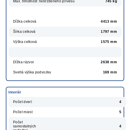
Max. hmotnosť nebrzdeného prívesu
745 kg
Dĺžka celková
4413 mm
Šírka celková
1797 mm
Výška celková
1575 mm
Dĺžka rázvor
2638 mm
Svetlá výška podvozku
169 mm
Interiér
Počet dverí
4
Počet miest
5
Počet
samostatných
4