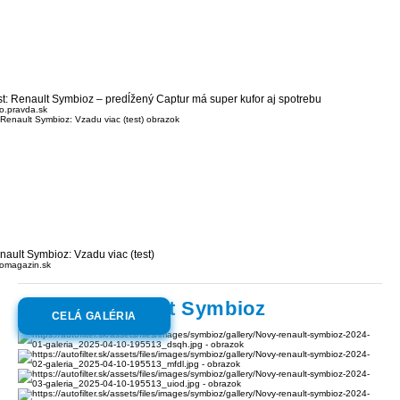
st: Renault Symbioz – predĺžený Captur má super kufor aj spotrebu
o.pravda.sk
nault Symbioz: Vzadu viac (test)
omagazin.sk
Galéria:
Renault Symbioz
CELÁ GALÉRIA