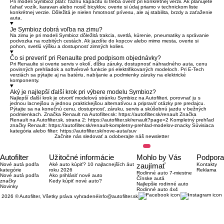
Pri modeli Symbioz platí: ťažnú kapacitu si treba overiť pri konkrétnej verzii. Ak plánujete
ťahať vozík, karavan alebo nosič bicyklov, overte si údaj priamo v technickom liste
konkrétnej verzie. Dôležitá je nielen hmotnosť prívesu, ale aj stabilita, brzdy a zaťaženie
auta.
Je Symbioz dobrá voľba na zimu?
Na zimu je pri modeli Symbioz dôležitá trakcia, svetlá, kúrenie, pneumatiky a správanie
podvozka na rozbitých cestách. Ak jazdíte do kopcov alebo mimo mesta, overte si
pohon, svetlú výšku a dostupnosť zimných kolies.
Čo si preveriť pri Renaulte pred podpisom objednávky?
Pri Renaulte si overte servis v okolí, dĺžku záruky, dostupnosť náhradného auta, cenu
povinných prehliadok a softvérové funkcie pri elektrifikovaných modeloch. Pri E-Tech
verziách sa pýtajte aj na batériu, nabíjanie a podmienky záruky na elektrické
komponenty.
Aký je najlepší ďalší krok pri výbere modelu Symbioz?
Najlepší ďalší krok je otvoriť modelovú stránku Symbioz na Autofilteri, porovnať ju s
jednou lacnejšou a jednou praktickejšou alternatívou a pripraviť otázky pre predajcu.
Pýtajte sa na konečnú cenu, dostupnosť, záruku, servis a skúšobnú jazdu v bežných
podmienkach. Značka Renault na Autofilter.sk:
https://autofilter.sk/renault
Značka
Renault na Autofilter.sk, strana 2:
https://autofilter.sk/renault?page=2
Kompletný prehľad
značky Renault:
https://autofilter.sk/renault-kompletny-prehlad-modelov-znacky
Súvisiaca
kategória alebo filter:
https://autofilter.sk/nove-auta/suv
Začnite nás sledovať a odoberajte náš newsletter
Autofilter
Užitočné informácie
Mohlo by Vás
Podpora
Nové autá podľa
Aké auto kúpiť? 10 najlacnejších áut
zaujímať
Kontakty
kategórie
roku 2026
Reklama
Rodinné auto 7-miestne
Nové autá podľa
Ako prihlásiť nové auto
Čínske autá
značky
Kedy kúpiť nové auto?
Najlepšie rodinné auto
Novinky
Rodinné auto 4x4
2026 © Autofilter, Všetky práva vyhradené
info@autofilter.sk