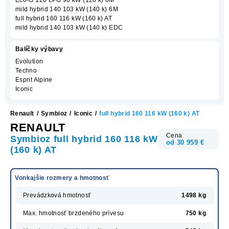
mild hybrid 140 103 kW (140 k) 6M
full hybrid 160 116 kW (160 k) AT
mild hybrid 140 103 kW (140 k) EDC
Balíčky výbavy
Evolution
Techno
Esprit Alpine
Iconic
Renault
/
Symbioz
/
Iconic
/
full hybrid 160 116 kW (160 k) AT
RENAULT
Cena
Symbioz full hybrid 160 116 kW
od 30 959 €
(160 k) AT
Vonkajšie rozmery a hmotnosť
Prevádzková hmotnosť
1498 kg
Max. hmotnosť brzdeného prívesu
750 kg