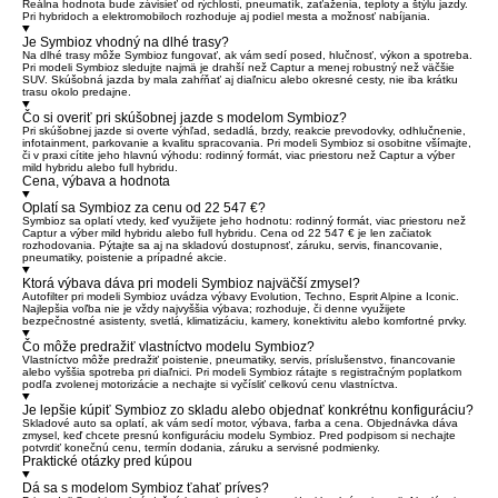
Reálna hodnota bude závisieť od rýchlosti, pneumatík, zaťaženia, teploty a štýlu jazdy.
Pri hybridoch a elektromobiloch rozhoduje aj podiel mesta a možnosť nabíjania.
Je Symbioz vhodný na dlhé trasy?
Na dlhé trasy môže Symbioz fungovať, ak vám sedí posed, hlučnosť, výkon a spotreba.
Pri modeli Symbioz sledujte najmä je drahší než Captur a menej robustný než väčšie
SUV. Skúšobná jazda by mala zahŕňať aj diaľnicu alebo okresné cesty, nie iba krátku
trasu okolo predajne.
Čo si overiť pri skúšobnej jazde s modelom Symbioz?
Pri skúšobnej jazde si overte výhľad, sedadlá, brzdy, reakcie prevodovky, odhlučnenie,
infotainment, parkovanie a kvalitu spracovania. Pri modeli Symbioz si osobitne všímajte,
či v praxi cítite jeho hlavnú výhodu: rodinný formát, viac priestoru než Captur a výber
mild hybridu alebo full hybridu.
Cena, výbava a hodnota
Oplatí sa Symbioz za cenu od 22 547 €?
Symbioz sa oplatí vtedy, keď využijete jeho hodnotu: rodinný formát, viac priestoru než
Captur a výber mild hybridu alebo full hybridu. Cena od 22 547 € je len začiatok
rozhodovania. Pýtajte sa aj na skladovú dostupnosť, záruku, servis, financovanie,
pneumatiky, poistenie a prípadné akcie.
Ktorá výbava dáva pri modeli Symbioz najväčší zmysel?
Autofilter pri modeli Symbioz uvádza výbavy Evolution, Techno, Esprit Alpine a Iconic.
Najlepšia voľba nie je vždy najvyššia výbava; rozhoduje, či denne využijete
bezpečnostné asistenty, svetlá, klimatizáciu, kamery, konektivitu alebo komfortné prvky.
Čo môže predražiť vlastníctvo modelu Symbioz?
Vlastníctvo môže predražiť poistenie, pneumatiky, servis, príslušenstvo, financovanie
alebo vyššia spotreba pri diaľnici. Pri modeli Symbioz rátajte s registračným poplatkom
podľa zvolenej motorizácie a nechajte si vyčísliť celkovú cenu vlastníctva.
Je lepšie kúpiť Symbioz zo skladu alebo objednať konkrétnu konfiguráciu?
Skladové auto sa oplatí, ak vám sedí motor, výbava, farba a cena. Objednávka dáva
zmysel, keď chcete presnú konfiguráciu modelu Symbioz. Pred podpisom si nechajte
potvrdiť konečnú cenu, termín dodania, záruku a servisné podmienky.
Praktické otázky pred kúpou
Dá sa s modelom Symbioz ťahať príves?