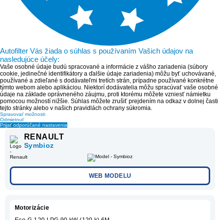
Autofilter Vás žiada o súhlas s používaním Vašich údajov na
nasledujúce účely:
Vaše osobné údaje budú spracované a informácie z vášho zariadenia (súbory
cookie, jedinečné identifikátory a ďalšie údaje zariadenia) môžu byť uchovávané,
používané a zdieľané s dodávateľmi tretích strán, prípadne používané konkrétne
týmto webom alebo aplikáciou. Niektorí dodávatelia môžu spracúvať vaše osobné
údaje na základe oprávneného záujmu, proti ktorému môžete vzniesť námietku
pomocou možností nižšie. Súhlas môžete zrušiť prejdením na odkaz v dolnej časti
tejto stránky alebo v našich pravidlách ochrany súkromia.
Spravovať možnosti
Odmietnuť
Prijať odporúčané nastavenia
RENAULT
Symbioz
WEB MODELU
Motorizácie
Eco-G 120 LPG 90 kW (120 k) 6M