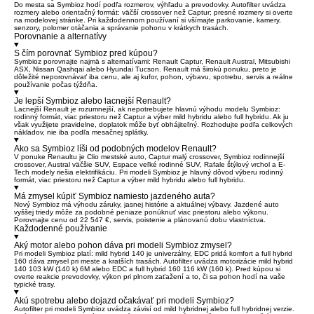
Do mesta sa Symbioz hodí podľa rozmerov, výhľadu a prevodovky. Autofilter uvádza
rozmery alebo orientačný formát: väčší crossover než Captur; presné rozmery si overte
na modelovej stránke. Pri každodennom používaní si všímajte parkovanie, kamery,
senzory, polomer otáčania a správanie pohonu v krátkych trasách.
Porovnanie a alternatívy
S čím porovnať Symbioz pred kúpou?
Symbioz porovnajte najmä s alternatívami: Renault Captur, Renault Austral, Mitsubishi
ASX, Nissan Qashqai alebo Hyundai Tucson. Renault má širokú ponuku, preto je
dôležité neporovnávať iba cenu, ale aj kufor, pohon, výbavu, spotrebu, servis a reálne
používanie počas týždňa.
Je lepší Symbioz alebo lacnejší Renault?
Lacnejší Renault je rozumnejší, ak nepotrebujete hlavnú výhodu modelu Symbioz:
rodinný formát, viac priestoru než Captur a výber mild hybridu alebo full hybridu. Ak ju
však využijete pravidelne, doplatok môže byť obhájiteľný. Rozhodujte podľa celkových
nákladov, nie iba podľa mesačnej splátky.
Ako sa Symbioz líši od podobných modelov Renault?
V ponuke Renaultu je Clio mestské auto, Captur malý crossover, Symbioz rodinnejší
crossover, Austral väčšie SUV, Espace veľké rodinné SUV, Rafale štýlový vrchol a E-
Tech modely riešia elektrifikáciu. Pri modeli Symbioz je hlavný dôvod výberu rodinný
formát, viac priestoru než Captur a výber mild hybridu alebo full hybridu.
Má zmysel kúpiť Symbioz namiesto jazdeného auta?
Nový Symbioz má výhodu záruky, jasnej histórie a aktuálnej výbavy. Jazdené auto
vyššej triedy môže za podobné peniaze ponúknuť viac priestoru alebo výkonu.
Porovnajte cenu od 22 547 €, servis, poistenie a plánovanú dobu vlastníctva.
Každodenné používanie
Aký motor alebo pohon dáva pri modeli Symbioz zmysel?
Pri modeli Symbioz platí: mild hybrid 140 je univerzálny, EDC pridá komfort a full hybrid
160 dáva zmysel pri meste a kratších trasách. Autofilter uvádza motorizácie mild hybrid
140 103 kW (140 k) 6M alebo EDC a full hybrid 160 116 kW (160 k). Pred kúpou si
overte reakcie prevodovky, výkon pri plnom zaťažení a to, či sa pohon hodí na vaše
typické trasy.
Akú spotrebu alebo dojazd očakávať pri modeli Symbioz?
Autofilter pri modeli Symbioz uvádza závisí od mild hybridnej alebo full hybridnej verzie.