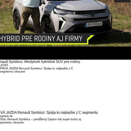
nault Symbioz: lifestylové hybridné SUV pre rodiny
UCHIT
VÁ JAZDA Renault Symbioz: Spája to najlepšie z C segmentu
ogratis.sk