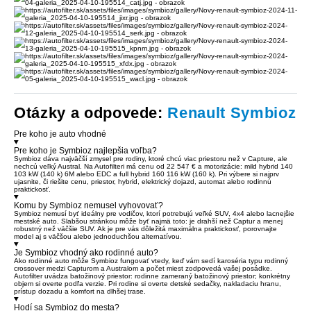
Otázky a odpovede:
Renault Symbioz
Pre koho je auto vhodné
Pre koho je Symbioz najlepšia voľba?
Symbioz dáva najväčší zmysel pre rodiny, ktoré chcú viac priestoru než v Capture, ale
nechcú veľký Austral. Na Autofilteri má cenu od 22 547 € a motorizácie: mild hybrid 140
103 kW (140 k) 6M alebo EDC a full hybrid 160 116 kW (160 k). Pri výbere si najprv
ujasnite, či riešite cenu, priestor, hybrid, elektrický dojazd, automat alebo rodinnú
praktickosť.
Komu by Symbioz nemusel vyhovovať?
Symbioz nemusí byť ideálny pre vodičov, ktorí potrebujú veľké SUV, 4x4 alebo lacnejšie
mestské auto. Slabšou stránkou môže byť najmä toto: je drahší než Captur a menej
robustný než väčšie SUV. Ak je pre vás dôležitá maximálna praktickosť, porovnajte
model aj s väčšou alebo jednoduchšou alternatívou.
Je Symbioz vhodný ako rodinné auto?
Ako rodinné auto môže Symbioz fungovať vtedy, keď vám sedí karoséria typu rodinný
crossover medzi Capturom a Australom a počet miest zodpovedá vašej posádke.
Autofilter uvádza batožinový priestor: rodinne zameraný batožinový priestor; konkrétny
objem si overte podľa verzie. Pri rodine si overte detské sedačky, nakladaciu hranu,
prístup dozadu a komfort na dlhšej trase.
Hodí sa Symbioz do mesta?