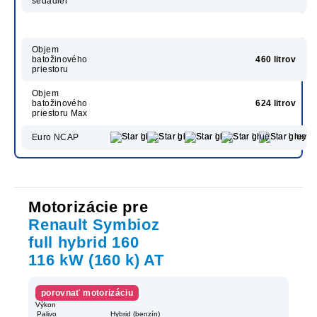
sedadiel
Objem
batožinového
460 litrov
priestoru
Objem
batožinového
624 litrov
priestoru Max
Euro NCAP
Motorizácie pre
Renault Symbioz
full hybrid 160
116 kW (160 k) AT
porovnať motorizáciu
Výkon
Palivo
Hybrid (benzín)