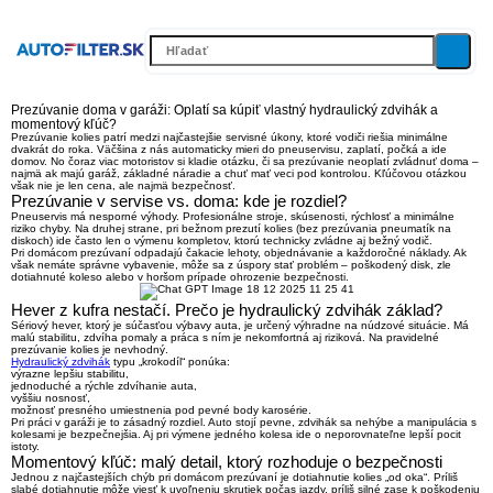
Prezúvanie doma v garáži: Oplatí sa kúpiť vlastný hydraulický zdvihák a
momentový kľúč?
Prezúvanie kolies patrí medzi
najčastejšie servisné úkony
, ktoré vodiči riešia minimálne
dvakrát do roka. Väčšina z nás automaticky mieri do pneuservisu, zaplatí, počká a ide
domov. No čoraz viac motoristov si kladie otázku, či sa prezúvanie neoplatí zvládnuť doma –
najmä ak majú garáž, základné náradie a chuť mať veci pod kontrolou. Kľúčovou otázkou
však nie je len cena, ale najmä bezpečnosť.
Prezúvanie v servise vs. doma: kde je rozdiel?
Pneuservis má nesporné výhody. Profesionálne stroje, skúsenosti, rýchlosť a minimálne
riziko chyby. Na druhej strane, pri bežnom prezutí kolies (bez prezúvania pneumatík na
diskoch) ide často len o výmenu kompletov, ktorú technicky zvládne aj bežný vodič.
Pri domácom prezúvaní odpadajú čakacie lehoty, objednávanie a každoročné náklady. Ak
však nemáte správne vybavenie, môže sa z úspory stať problém – poškodený disk, zle
dotiahnuté koleso alebo v horšom prípade ohrozenie bezpečnosti.
Hever z kufra nestačí. Prečo je hydraulický zdvihák základ?
Sériový hever, ktorý je súčasťou výbavy auta, je určený výhradne na núdzové situácie. Má
malú stabilitu, zdvíha pomaly a práca s ním je nekomfortná aj riziková. Na pravidelné
prezúvanie kolies je nevhodný.
Hydraulický zdvihák
typu „krokodíl“ ponúka:
výrazne lepšiu stabilitu,
jednoduché a rýchle zdvíhanie auta,
vyššiu nosnosť,
možnosť presného umiestnenia pod pevné body karosérie.
Pri práci v garáži je to zásadný rozdiel. Auto stojí pevne, zdvihák sa nehýbe a manipulácia s
kolesami je bezpečnejšia. Aj pri výmene jedného kolesa ide o neporovnateľne lepší pocit
istoty.
Momentový kľúč: malý detail, ktorý rozhoduje o bezpečnosti
Jednou z najčastejších chýb pri domácom prezúvaní je dotiahnutie kolies „od oka“. Príliš
slabé dotiahnutie môže viesť k uvoľneniu skrutiek počas jazdy, príliš silné zase k poškodeniu