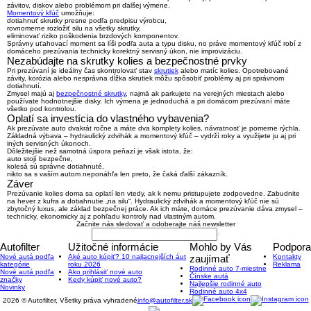
závitov, diskov alebo problémom pri ďalšej výmene.
Momentový kľúč
umožňuje:
dotiahnuť skrutky presne podľa predpisu výrobcu,
rovnomerne rozložiť silu na všetky skrutky,
eliminovať riziko poškodenia brzdových komponentov.
Správny uťahovací moment sa líši podľa auta a typu disku, no práve momentový kľúč robí z
domáceho prezúvania technicky korektný servisný úkon, nie improvizáciu.
Nezabúdajte na skrutky kolies a bezpečnostné prvky
Pri prezúvaní je ideálny čas skontrolovať stav
skrutiek
alebo matíc kolies. Opotrebované
závity, korózia alebo nesprávna dĺžka skrutiek môžu spôsobiť problémy aj pri správnom
dotiahnutí.
Zmysel majú aj
bezpečnostné skrutky
, najmä ak parkujete na verejných miestach alebo
používate hodnotnejšie disky. Ich výmena je jednoduchá a pri domácom prezúvaní máte
všetko pod kontrolou.
Oplatí sa investícia do vlastného vybavenia?
Ak prezúvate auto dvakrát ročne a máte dva komplety kolies, návratnosť je pomerne rýchla.
Základná výbava – hydraulický zdvihák a momentový kľúč – vydrží roky a využijete ju aj pri
iných servisných úkonoch.
Dôležitejšie než samotná úspora peňazí je však istota, že:
auto stojí bezpečne,
kolesá sú správne dotiahnuté,
nikto sa s vaším autom neponáhľa len preto, že čaká ďalší zákazník.
Záver
Prezúvanie kolies doma sa oplatí len vtedy, ak k nemu pristupujete zodpovedne. Zabudnite
na hever z kufra a dotiahnutie „na silu“. Hydraulický zdvihák a momentový kľúč nie sú
zbytočný luxus, ale základ bezpečnej práce. Ak ich máte, domáce prezúvanie dáva zmysel –
technicky, ekonomicky aj z pohľadu kontroly nad vlastným autom.
Začnite nás sledovať a odoberajte náš newsletter
Autofilter
Užitočné informácie
Mohlo by Vás
Podpora
Nové autá podľa
Aké auto kúpiť? 10 najlacnejších áut
zaujímať
Kontakty
kategórie
roku 2026
Reklama
Rodinné auto 7-miestne
Nové autá podľa
Ako prihlásiť nové auto
Čínske autá
značky
Kedy kúpiť nové auto?
Najlepšie rodinné auto
Novinky
Rodinné auto 4x4
2026 © Autofilter, Všetky práva vyhradené
info@autofilter.sk