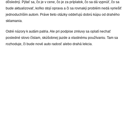
dôsledný. Pýtať sa, čo je v cene, čo je za príplatok, čo sa dá vypnúť, čo sa
bude aktualizovať, koľko stojí oprava a či sa rovnaký problém nedá vyriešiť
jednoduchším autom. Práve tieto otázky oddeľujú dobrú kúpu od drahého
sklamania.
Ostré názory k autám patria. Ale pri podpise zmluvy sa oplatí nechať
posledné slovo číslam, skúšobnej jazde a vlastnému používaniu. Tam sa
rozhoduje, či bude nové auto radosť alebo drahá lekcia.