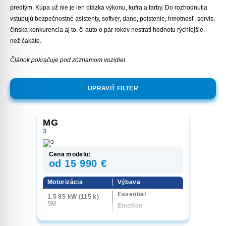
predtým. Kúpa už nie je len otázka výkonu, kufra a farby. Do rozhodnutia
vstupujú bezpečnostné asistenty, softvér, dane, poistenie, hmotnosť, servis,
čínska konkurencia aj to, či auto o pár rokov nestratí hodnotu rýchlejšie,
než čakáte.
Článok pokračuje pod zoznamom vozidiel.
UPRAVIŤ FILTER
MG
3
Cena modelu:
od 15 990 €
Motorizácia
Výbava
Essential
1.5 85 kW (115 k)
5M
Emotion