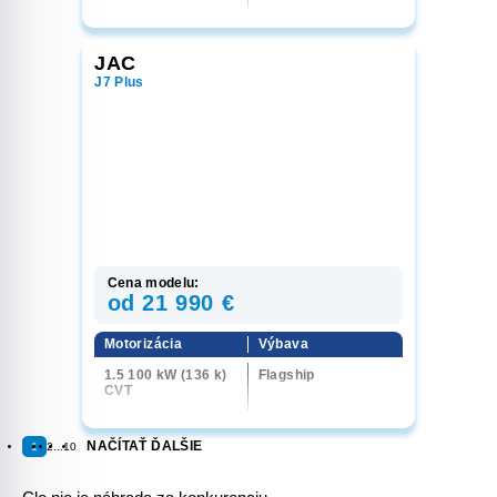
Exclusive
JAC
J7 Plus
Cena modelu:
od 21 990 €
Motorizácia
Výbava
1.5 100 kW (136 k)
Flagship
CVT
NAČÍTAŤ ĎALŠIE
1
2
...
10