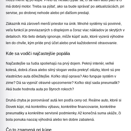
má dobrý motor. Treba sa pýtať, ako sa bude správať po aktualizáciách, pri
servise, po drobnej nehode alebo pri ďalšom predaji.
Zákazník má zároveň menší priestor na únik. Mnohé systémy sú povinné,
veľa funkcií je previazaných s displejom a čoraz viac nákladov je skrytých v
detailoch. Kto tieto detaily ignoruje, môže kúpiť auto, ktoré vyzerá výhodne
len do chvíle, kým príde prvý účet alebo prvé každodenné otravovanie.
Kde sa vodiči najčastejšie popália
Najčastejšie sa ľudia spoliehajú na prvý dojem. Pekný interiér, veľké
kolesá, dobrá zľava alebo silný slogan vedia prekryť otázky, ktoré sú pre
vlastníctvo auta dôležitejšie. Koľko stojí oprava? Ako funguje systém v
zime? Dá sa vypnúť otravné upozornenie? Koľko stojí sada pneumatík?
Aká bude hodnota auta po štyroch rokoch?
Druhá chyba je porovnávať autá len podľa ceny od. Reálne auto, ktoré si
človek kúpi, má konkrétnu výbavu, konkrétne financovanie, konkrétne
pneumatiky a konkrétne servisné podmienky. Až konečná suma ukáže, či
bola ponuka naozaj výhodná alebo len dobre zabalená.
Čo to znamená pri kúpe