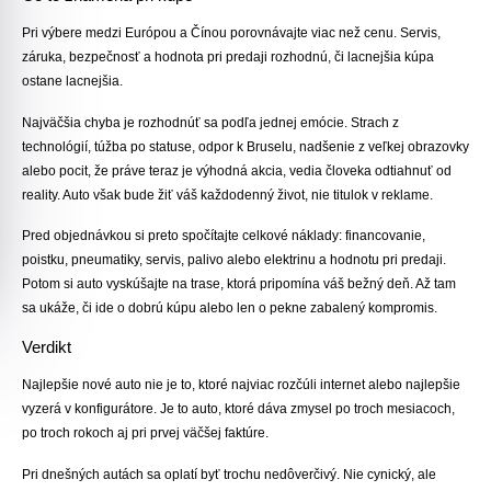
Pri výbere medzi Európou a Čínou porovnávajte viac než cenu. Servis,
záruka, bezpečnosť a hodnota pri predaji rozhodnú, či lacnejšia kúpa
ostane lacnejšia.
Najväčšia chyba je rozhodnúť sa podľa jednej emócie. Strach z
technológií, túžba po statuse, odpor k Bruselu, nadšenie z veľkej obrazovky
alebo pocit, že práve teraz je výhodná akcia, vedia človeka odtiahnuť od
reality. Auto však bude žiť váš každodenný život, nie titulok v reklame.
Pred objednávkou si preto spočítajte celkové náklady: financovanie,
poistku, pneumatiky, servis, palivo alebo elektrinu a hodnotu pri predaji.
Potom si auto vyskúšajte na trase, ktorá pripomína váš bežný deň. Až tam
sa ukáže, či ide o dobrú kúpu alebo len o pekne zabalený kompromis.
Verdikt
Najlepšie nové auto nie je to, ktoré najviac rozčúli internet alebo najlepšie
vyzerá v konfigurátore. Je to auto, ktoré dáva zmysel po troch mesiacoch,
po troch rokoch aj pri prvej väčšej faktúre.
Pri dnešných autách sa oplatí byť trochu nedôverčivý. Nie cynický, ale