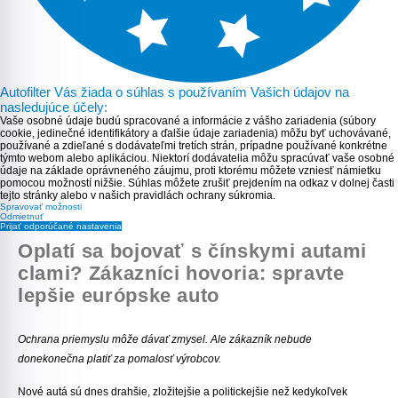
Autofilter Vás žiada o súhlas s používaním Vašich údajov na
nasledujúce účely:
Vaše osobné údaje budú spracované a informácie z vášho zariadenia (súbory
cookie, jedinečné identifikátory a ďalšie údaje zariadenia) môžu byť uchovávané,
používané a zdieľané s dodávateľmi tretích strán, prípadne používané konkrétne
týmto webom alebo aplikáciou. Niektorí dodávatelia môžu spracúvať vaše osobné
údaje na základe oprávneného záujmu, proti ktorému môžete vzniesť námietku
pomocou možností nižšie. Súhlas môžete zrušiť prejdením na odkaz v dolnej časti
tejto stránky alebo v našich pravidlách ochrany súkromia.
Spravovať možnosti
Odmietnuť
Prijať odporúčané nastavenia
Oplatí sa bojovať s čínskymi autami
clami? Zákazníci hovoria: spravte
lepšie európske auto
Ochrana priemyslu môže dávať zmysel. Ale zákazník nebude
donekonečna platiť za pomalosť výrobcov.
Nové autá sú dnes drahšie, zložitejšie a politickejšie než kedykoľvek