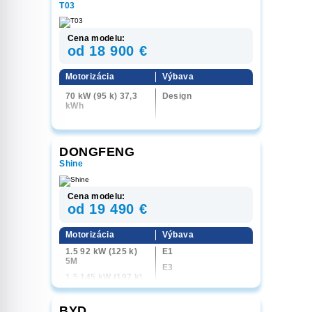
T03
Cena modelu:
od 18 900 €
Motorizácia
Výbava
70 kW (95 k) 37,3
Design
kWh
DONGFENG
Shine
Cena modelu:
od 19 490 €
Motorizácia
Výbava
1.5 92 kW (125 k)
E1
5M
E3
1.5 145 kW (197 k)
6AT
BYD