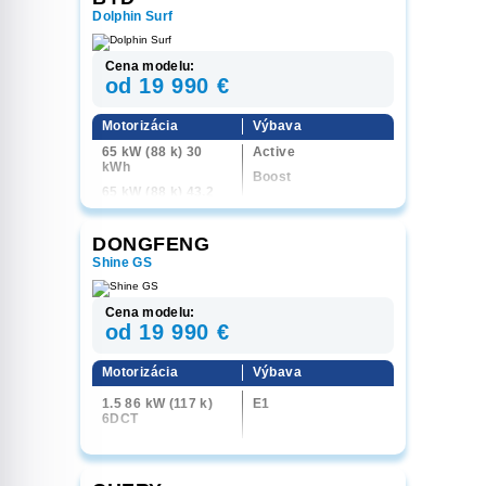
Dolphin Surf
Cena modelu:
od 19 990 €
Motorizácia
Výbava
65 kW (88 k) 30
Active
kWh
Boost
65 kW (88 k) 43,2
Comfort
kWh
115 kW (156 k) 43,2
DONGFENG
kWh
Shine GS
Cena modelu:
od 19 990 €
Motorizácia
Výbava
1.5 86 kW (117 k)
E1
6DCT