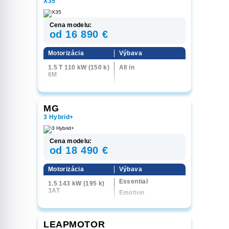
X35
Cena modelu:
od 16 890 €
Motorizácia
Výbava
1.5 T 110 kW (150 k)
All in
6M
MG
3 Hybrid+
Cena modelu:
od 18 490 €
Motorizácia
Výbava
Essential
1.5 143 kW (195 k)
3AT
Emotion
Exclusive
LEAPMOTOR