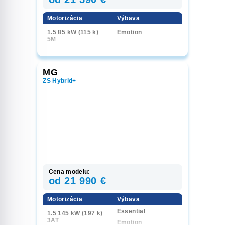
Motorizácia
Výbava
1.5 85 kW (115 k)
Emotion
5M
MG
ZS Hybrid+
Cena modelu:
od 21 990 €
Motorizácia
Výbava
Essential
1.5 145 kW (197 k)
3AT
Emotion