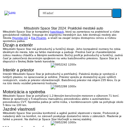
Mitsubishi Space Star 2024: Praktické mestské auto
Mitsubishi Space Star je kompaktný
hatchback
, ktorý sa zameriava na praktickosť a nízke
prevádzkové náklady. Vstupuje do segmentu mestských áut, kde dominujú modely ako
Škoda
Hyundai i10
a
Kia Picanto
, a snaží sa zaujať svojou dostupnou cenou a nízkou
spotrebou paliva.
Dizajn a exteriér
Mitsubishi Space Star má jednoduchý a funkčný dizajn. Jeho kompaktné rozmery ho robia
ideálnym do mesta, kde sa ľahko manévruje a parkuje. Predná časť je charakteristická
úzkou maskou chladiča a šikmými svetlometmi. Bočný profil je jednoduchý a funkčný, zadná
časť je zakončená decentným spojlerom na veku batožinového priestoru. Space Star je k
dispozícii v širokej škále farieb karosérie.
Interiér a priestor
Interiér Mitsubishi Space Star je jednoduchý a prehľadný. Palubná doska je vyrobená z
tvrdých plastov, no spracovanie je solídne. Priestor vpredu je dostatočný aj pre vyšších
cestujúcich, vzadu je priestor obmedzenejší. Batožinový priestor má objem 235 litrov, čo je
na túto triedu vozidiel priemerná hodnota.
Motorizácia a spotreba
Mitsubishi Space Star je poháňaný 1,2-litrovým benzínovým motorom s výkonom 71 koní.
Motor je spriahnutý s 5-stupňovou manuálnou prevodovkou alebo s automatickou
prevodovkou CVT. Spotreba paliva je veľmi nízka, v kombinovanom cykle sa pohybuje okolo
5 litrov na 100 km.
Jazdné vlastnosti
Mitsubishi Space Star ponúka komfortné a agilné jazdné vlastnosti v meste. Podvozok je
naladený skôr na komfort, no zároveň poskytuje dostatočnú istotu v zákrutách. Riadenie je
ľahké a presné. Na diaľnici je Space Star hlučnejší a menej stabilný.