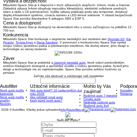
Výbava a bezpečnosť
Mitsubishi Space Star je k dispozícii v troch výbavových stupňoch: Inform, Invite a Intense.
Základná výbava Inform obsahuje manuálnu klimatizáciu, elektrické ovládanie predných
okien a rádio s CD prehrávačom. Vyššie výbavy pridávajú prvky ako tempomat, dotykový
displej infotainment systému, cúvaciu kameru a LED denné svietenie. V oblasti bezpečnosti
Space Star ponúka štandardne 6 airbagov, ABS a ESP 5.
Cena a dostupnosť
Mitsubishi Space Star je dostupný na slovenskom trhu s cenou začínajúcou na približne 12
700 eur.
Konkurencia
Mitsubishi Space Star konkuruje v segmente mestských áut modelom ako
Hyundai i10
,
Kia
Picanto
,
Toyota Aygo
a
Dacia Sandero
. V porovnaní s konkurenciou Space Star vyniká
svojou nízkou spotrebou paliva a priestranným interiérom. Na druhej strane, jeho dizajn a
technológie sú menej moderné.
Záver
Mitsubishi Space Star je praktické a
úsporné mestské auto
, ktoré osloví predovšetkým
vodičov hľadajúcich dostupné a spoľahlivé vozidlo s nízkou spotrebou paliva. Aj keď jeho
dizajn a technológie nie sú najmodernejšie, Space Star ponúka solídnu hodnotu za
peniaze.
Začnite nás sledovať a odoberajte náš newsletter
Autofilter
Užitočné informácie
Mohlo by Vás
Podpora
Nové autá podľa
Aké auto kúpiť? 10 najlacnejších áut
zaujímať
Kontakty
kategórie
roku 2026
Reklama
Rodinné auto 7-miestne
Nové autá podľa
Ako prihlásiť nové auto
Čínske autá
značky
Kedy kúpiť nové auto?
Najlepšie rodinné auto
Novinky
Rodinné auto 4x4
2026 © Autofilter, Všetky práva vyhradené
info@autofilter.sk
Našli ste chybu?