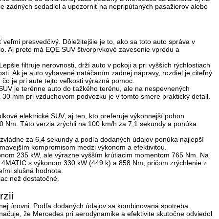
ie zadných sedadiel a upozorniť na nepripútaných pasažierov alebo
ľmi presvedčivý. Dôležitejšie je to, ako sa toto auto správa v
lo
. Aj preto má EQE SUV štvorprvkové zavesenie vpredu a
šie filtruje nerovnosti, drží auto v pokoji a pri vyšších rýchlostiach
ti. Ak je auto vybavené natáčaním zadnej nápravy, rozdiel je citeľný
, čo je pri aute tejto veľkosti výrazná pomoc.
V je terénne auto do ťažkého terénu, ale na nespevnených
ž 30 mm
pri vzduchovom podvozku je v tomto smere praktický detail.
kové elektrické SUV, aj ten, kto preferuje výkonnejší pohon
0 Nm
. Táto verzia zrýchli na 100 km/h za
7,1 sekundy
a ponúka
u zvládne za
6,4 sekundy
a podľa dodaných údajov ponúka najlepší
aujímavejším kompromisom medzi výkonom a efektivitou.
konom
235 kW
, ale výrazne vyšším krútiacim momentom
765 Nm
. Na
 4MATIC
s výkonom
330 kW (449 k)
a
858 Nm
, pričom zrýchlenie z
veľmi slušná hodnota.
viac než dostatočné.
zii
ozumnej úrovni. Podľa dodaných údajov sa kombinovaná spotreba
načuje, že Mercedes pri aerodynamike a efektivite skutočne odviedol