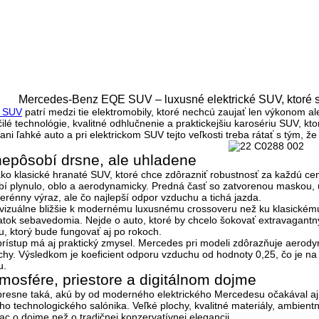
Mercedes-Benz EQE SUV – luxusné elektrické SUV, ktoré st
 SUV
patrí medzi tie elektromobily, ktoré nechcú zaujať len výkonom a
ilé technológie, kvalitné odhlučnenie a praktickejšiu karosériu SUV
, kt
ani ľahké auto a pri elektrickom SUV tejto veľkosti treba rátať s tým, 
 nepôsobí drsne, ale uhladene
 klasické hranaté SUV, ktoré chce zdôrazniť robustnosť za každú cenu.
obí
plynulo, oblo a aerodynamicky
. Predná časť so zatvorenou maskou, ú
 terénny výraz, ale čo najlepší odpor vzduchu a tichá jazda.
vizuálne bližšie k modernému luxusnému crossoveru než ku klasickému 
tatok sebavedomia. Nejde o auto, ktoré by chcelo šokovať extravagantný
u, ktorý bude fungovať aj po rokoch.
 prístup má aj praktický zmysel. Mercedes pri modeli zdôrazňuje aerodyna
chy. Výsledkom je
koeficient odporu vzduchu od hodnoty 0,25
, čo je n
u.
atmosfére, priestore a digitálnom dojme
esne taká, akú by od moderného elektrického Mercedesu očakával aj n
ého technologického salónika
. Veľké plochy, kvalitné materiály, ambient
iac o dojme než o tradičnej konzervatívnej elegancii.