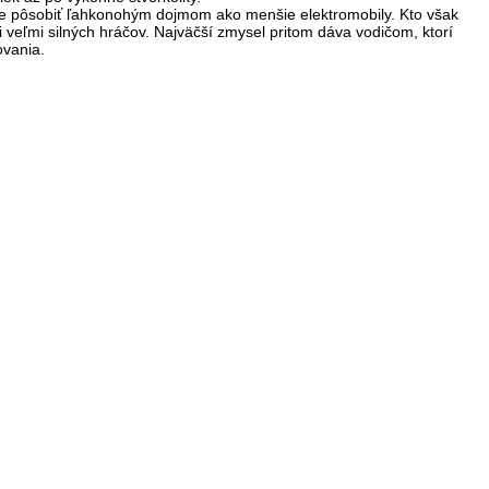
bude pôsobiť ľahkonohým dojmom ako menšie elektromobily. Kto však
 veľmi silných hráčov. Najväčší zmysel pritom dáva vodičom, ktorí
ovania.