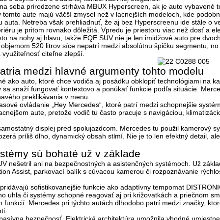
na seba prirodzene strháva MBUX Hyperscreen, ak je auto vybavené to
 tomto aute majú väčší zmysel než v lacnejších modeloch, kde podobn
 auta. Netreba však prehliadnuť, že aj bez Hyperscreenu ide stále o ve
eriéru je pritom rovnako dôležitá. Vpredu je priestoru viac než dosť a e
to na nohy aj hlavu, takže EQE SUV nie je len imidžové auto pre dvoch
 s objemom
520 litrov
síce nepatrí medzi absolútnu špičku segmentu, no
využiteľnosť citeľne zlepší.
atria medzi hlavné argumenty tohto modelu
 ako auto, ktoré chce vodiča aj posádku obklopiť technológiami na kaž
sa snaží fungovať kontextovo a ponúkať funkcie podľa situácie. Merc
havého preklikávania v menu.
lasové ovládanie
„Hey Mercedes“
, ktoré patrí medzi schopnejšie systé
cnejšom aute, pretože vodič tu často pracuje s navigáciou, klimatizáci
samostatný displej pred spolujazdcom. Mercedes tu použil kamerový syst
ozerá príliš dlho, dynamický obsah stlmí. Nie je to len efektný detail, a
stémy sú bohaté už v základe
V nešetril ani na bezpečnostných a asistenčných systémoch. Už zákla
tion Assist, parkovací balík s cúvacou kamerou či rozpoznávanie rýchlos
pridávajú sofistikovanejšie funkcie ako adaptívny tempomat DISTRONIC
o uhla či systémy schopné reagovať aj pri križovatkách a priečnom smer
funkcií. Mercedes pri týchto autách dlhodobo patrí medzi značky, kto
ti.
j pasívna bezpečnosť. Elektrická architektúra umožnila vhodné umiestn