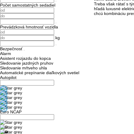
Treba však rátať s t
Počet samostatných sedadiel
hľadá
luxusné elektr
chcú kombináciu pre
Prevádzková hmotnosť vozidla
kg
Bezpečnosť
Alarm
Asistent rozjazdu do kopca
Sledovanie jazdných pruhov
Sledovanie mŕtveho uhla
Automatické prepínanie diaľkových svetiel
Autopilot
Euro NCAP