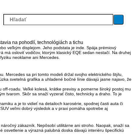
avia na pohodlí, technológiách a tichu
lebo veľkým displejom. Jeho podstata je inde. Spája
prémiový
orá má osloviť vodičov, ktorým klasický EQE sedan nestačí. Na druhej
že fyziku neoklame ani Mercedes.
 Mercedes sa pri tomto modeli držal svojho elektrického štýlu,
zka svetelná grafika a uhladené bočné línie dávajú jasne najavo, že
off-roadu. Veľké kolesá, krátke previsy a pomerne široký postoj mu
m tvarom. Skôr sa snaží vyzerať čisto, technicky a draho. To je
miku a je to vidieť na detailoch karosérie, spodnej časti auta či
a SUV veľmi dobrý výsledok a v praxi pomáha spotrebe aj
áročný zákazník. Nepôsobí utilitárne ani stroho. Naopak, snaží sa
né osvetlenie a výrazná palubná doska dávajú interiéru špecifickú