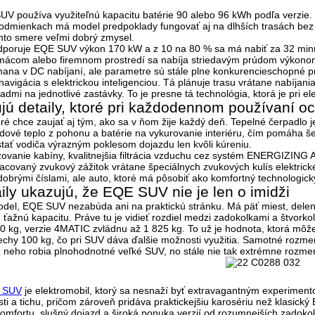
SUV používa využiteľnú kapacitu batérie
90 alebo 96 kWh
podľa verzie. 
dmienkach má model predpoklady fungovať aj na dlhších trasách bez to
to smere veľmi dobrý zmysel.
podporuje EQE SUV výkon
170 kW
a z
10 na 80 %
sa má nabiť za
32 min
mácom alebo firemnom prostredí sa nabíja striedavým prúdom výkon
ana v DC nabíjaní, ale parametre sú stále plne konkurencieschopné p
 navigácia s elektrickou inteligenciou. Tá plánuje trasu vrátane nabíjani
ladmi na jednotlivé zastávky. To je presne tá technológia, ktorá je pri el
jú detaily, ktoré pri každodennom používaní o
ré chce zaujať aj tým, ako sa v ňom žije každý deň.
Tepelné čerpadlo 
ové teplo z pohonu a batérie na vykurovanie interiéru, čím pomáha še
tať vodiča výrazným poklesom dojazdu len kvôli kúreniu.
zovanie kabíny, kvalitnejšia filtrácia vzduchu cez systém ENERGIZ
vaný zvukový zážitok vrátane špeciálnych zvukových kulís elektrickéh
 dobrými číslami, ale auto, ktoré má pôsobiť ako
komfortný technologický
aily ukazujú, že EQE SUV nie je len o imidži
model, EQE SUV nezabúda ani na praktickú stránku. Má
päť miest
, dele
ťažnú kapacitu. Práve tu je vidieť rozdiel medzi zadokolkami a štvork
0 kg
, verzie
4MATIC zvládnu až 1 825 kg
. To už je hodnota, ktorá môž
rechy
100 kg
, čo pri SUV dáva ďalšie možnosti využitia. Samotné rozme
 neho robia plnohodnotné veľké SUV, no stále nie tak extrémne rozme
 SUV
je elektromobil, ktorý sa nesnaží byť extravagantným experiment
ti a tichu
, pričom zároveň pridáva praktickejšiu karosériu než klasický
omfortu, slušný dojazd a široká ponuka verzií od rozumnejších zadokol