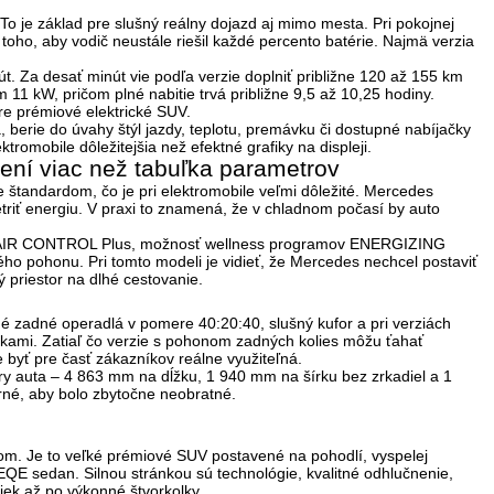
To je základ pre slušný reálny dojazd aj mimo mesta. Pri pokojnej
ho, aby vodič neustále riešil každé percento batérie. Najmä verzia
út
. Za desať minút vie podľa verzie doplniť približne
120 až 155 km
om
11 kW
, pričom plné nabitie trvá približne
9,5 až 10,25 hodiny
.
re prémiové elektrické SUV.
a, berie do úvahy štýl jazdy, teplotu, premávku či dostupné nabíjačky
ektromobile dôležitejšia než efektné grafiky na displeji.
cení viac než tabuľka parametrov
je štandardom
, čo je pri elektromobile veľmi dôležité. Mercedes
triť energiu. V praxi to znamená, že v chladnom počasí by auto
ING AIR CONTROL Plus, možnosť wellness programov ENERGIZING
o pohonu. Pri tomto modeli je vidieť, že Mercedes nechcel postaviť
 priestor na dlhé cestovanie
.
né zadné operadlá v pomere
40:20:40
, slušný kufor a pri verziách
olkami. Zatiaľ čo verzie s pohonom zadných kolies môžu ťahať
e byť pre časť zákazníkov reálne využiteľná.
ry auta –
4 863 mm na dĺžku, 1 940 mm na šírku bez zrkadiel a 1
rné, aby bolo zbytočne neobratné.
om. Je to
veľké prémiové SUV postavené na pohodlí, vyspelej
 EQE sedan. Silnou stránkou sú technológie, kvalitné odhlučnenie,
iek až po výkonné štvorkolky.