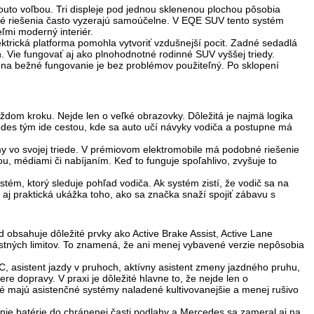
uto voľbou. Tri displeje pod jednou sklenenou plochou pôsobia
é riešenia často vyzerajú samoúčelne. V EQE SUV tento systém
ľmi moderný interiér.
lektrická platforma pomohla vytvoriť vzdušnejší pocit. Zadné sedadlá
. Vie fungovať aj ako plnohodnotné rodinné SUV vyššej triedy.
 na bežné fungovanie je bez problémov použiteľný. Po sklopení
dom kroku. Nejde len o veľké obrazovky. Dôležitá je najmä logika
edes tým ide cestou, kde sa auto učí návyky vodiča a postupne má
my vo svojej triede. V prémiovom elektromobile má podobné riešenie
ou, médiami či nabíjaním. Keď to funguje spoľahlivo, zvyšuje to
ém, ktorý sleduje pohľad vodiča. Ak systém zistí, že vodič sa na
le aj praktická ukážka toho, ako sa značka snaží spojiť zábavu s
d obsahuje dôležité prvky ako
Active Brake Assist, Active Lane
tných limitov
. To znamená, že ani menej vybavené verzie nepôsobia
, asistent jazdy v pruhoch, aktívny asistent zmeny jazdného pruhu,
e dopravy. V praxi je dôležité hlavne to, že nejde len o
ré majú asistenčné systémy naladené kultivovanejšie a menej rušivo
enie batérie do chránenej časti podlahy a Mercedes sa zameral aj na