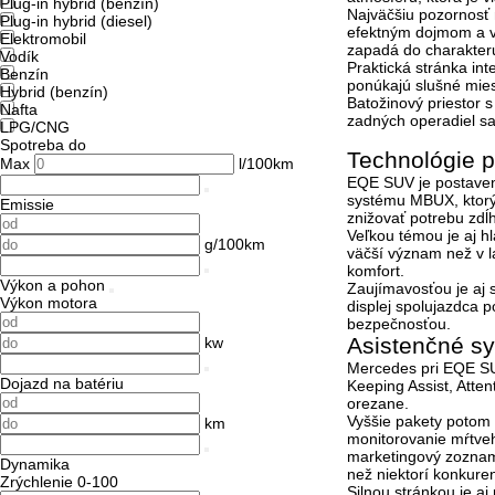
Plug-in hybrid (benzín)
Najväčšiu pozornosť 
Plug-in hybrid (diesel)
efektným dojmom a v
Elektromobil
zapadá do charakteru
Vodík
Praktická stránka int
Benzín
ponúkajú slušné mies
Hybrid (benzín)
Batožinový priestor
Nafta
zadných operadiel sa 
LPG/CNG
Spotreba do
Technológie p
Max
l/100km
EQE SUV je postavené
systému MBUX, ktorý 
Emissie
znižovať potrebu zdĺ
Veľkou témou je aj h
g/100km
väčší význam než v la
komfort.
Výkon a pohon
Zaujímavosťou je aj 
Výkon motora
displej spolujazdca p
bezpečnosťou.
Asistenčné sy
kw
Mercedes pri EQE SU
Dojazd na batériu
Keeping Assist, Atten
orezane.
Vyššie pakety potom 
km
monitorovanie mŕtveh
marketingový zoznam 
Dynamika
než niektorí konkuren
Zrýchlenie 0-100
Silnou stránkou je a