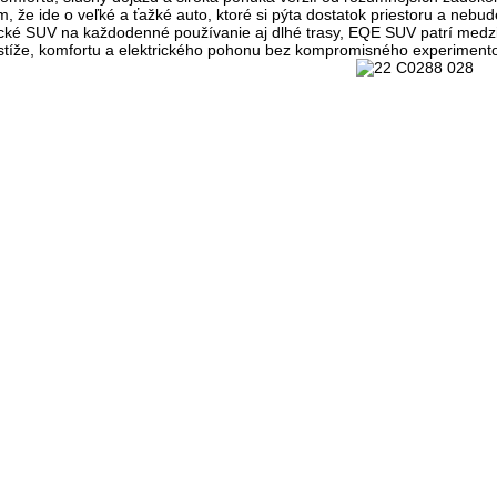
ým, že ide o veľké a ťažké auto, ktoré si pýta dostatok priestoru a ne
ické SUV na každodenné používanie aj dlhé trasy
, EQE SUV patrí medzi
stíže, komfortu a elektrického pohonu bez kompromisného experiment