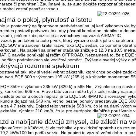
áraze či prevrátení. Zaujímavé je, že auto dokáže rozpoznať obsaden
e mohol zostať pasažier vzadu.
ajmä o pokoj, plynulosť a istotu
e je postavený na športovom predvádzaní sa, aj keď výkonovo vie byť ve
rcedes postavil podvozok tak, aby pôsobil
komfortne, stabilne a dospe
vzadu, pričom k dispozícii je aj vzduchový podvozok AIRMATIC.
zok je pri takomto aute prvok, ktorý výrazne sedí k jeho charakteru. Lep
e. EQE SUV má zároveň kratší rázvor ako EQE sedan, čo pomáha obratnos
parkovaní. Na papieri sa priemer otáčania znižuje z
12,3 na 10,5 metra
ATIC navyše ponúkajú aj režim OFFROAD. Neznamená to, že z EQE SU
 horších podmienkach vie vodičovi pomôcť. Zvýšenie svetlej výšky o
a
pokrývajú rozumné spektrum
stavená tak, aby si vedel vybrať zákazník, ktorý chce pokojné zadokol
ad tvorí
EQE 300
s výkonom
195 kW (265 k)
a krútiacim momentom
55
í
EQE 350+
s výkonom
235 kW (320 k)
a
565 Nm
. Zrýchlenie na stovk
ky, konkrétne
606 km
. Práve táto verzia môže byť z celej rodiny najz
cú istotu pohonu oboch náprav, je tu
EQE 350 4MATIC
s rovnakým vý
ekúnd
a dojazd má
549 km
. Vrchol bežnej ponuky predstavuje
EQE 500
ne za
4,7 sekundy
. Dojazd tejto verzie je
588 km
, čo je na daný výkon 
maximálnu rýchlosť
210 km/h
, čo je pre európske diaľničné používanie 
zd a nabíjanie dávajú zmysel, ale záleží na ver
tejto veľkosti je kľúčové, či vie technika v praxi držať spotrebu na r
 19,2 kWh/100 km
podľa verzie. Na papieri to vyzerá veľmi dobre a naz