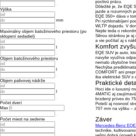
poctivú prácu.
Dôležité je, že EQE 
Výška
jazde a rozumných po
EQE 350+ dáva v tom
mm
Pri rýchlonabíjaní 
WLTP dojazdu
. V do
Nejde teda o rekordm
Maximálny objem batožinového priestoru (po
Silnou stránkou je aj
sklopení sedadiel)
a vie počítať aj s nák
Komfort zvyšu
l
EQE SUV je auto, kto
navyše využíva odpad
Objem batožinového priestoru
nemalo zbytočne tres
Nechýba predklimati
l
COMFORT ani prepraco
iba elektrické SUV s
Objem palivovej nádrže
Praktické det
Hoci ide o luxusný 
l
4MATIC aj zaujímavú 
brzdený príves do
75
Počet dverí
Poteší aj nosnosť st
Max
707 mm na výšku
– z
Záver
Počet miest na sedenie
Mercedes-Benz EQE
technike, kultivovanos
veľmi dobrá úroveň k