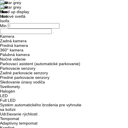
Head up display
Hmlové svetlá
Isofix
Min
Kamera
Zadná kamera
Predná kamera
360° kamera
Palubná kamera
Nočné videnie
Parkovací asistent (automatické parkovanie)
Parkovacie senzory
Zadné parkovacie senzory
Predné parkovacie senzory
Sledovanie únavy vodiča
Svetlomety
Halogén
LED
Full LED
Systém automatického brzdenia pre vyhnutie
sa kolízii
Udržiavanie rýchlosti
Tempomat
Adaptívny tempomat
Komfort