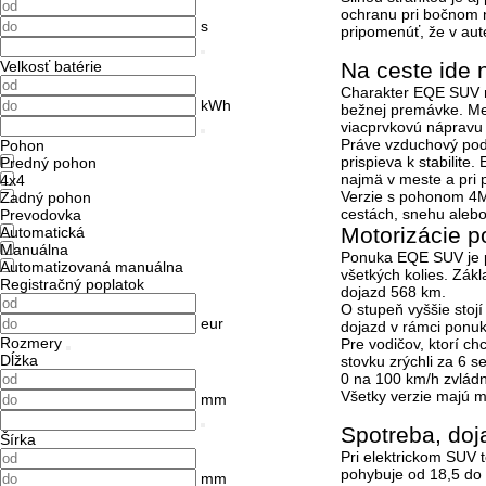
ochranu pri bočnom n
s
pripomenúť, že v aut
Velkosť batérie
Na ceste ide n
Charakter EQE SUV ni
kWh
bežnej premávke. Me
viacprvkovú nápravu 
Práve vzduchový podvo
Pohon
prispieva k stabilit
Predný pohon
najmä v meste a pri 
4x4
Verzie s pohonom 4M
Zadný pohon
cestách, snehu alebo
Prevodovka
Motorizácie 
Automatická
Manuálna
Ponuka EQE SUV je po
Automatizovaná manuálna
všetkých kolies. Zákl
Registračný poplatok
dojazd
568 km
.
O stupeň vyššie stoj
eur
dojazd v rámci ponu
Rozmery
Pre vodičov, ktorí ch
Dĺžka
stovku zrýchli za
6 s
0 na 100 km/h zvlád
Všetky verzie majú 
mm
Spotreba, doja
Šírka
Pri elektrickom SUV 
pohybuje od
18,5 do
mm