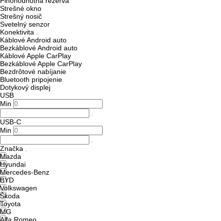
Plnohodnotná rezerva
Strešné okno
Strešný nosič
Svetelný senzor
Konektivita
Káblové Android auto
Bezkáblové Android auto
Káblové Apple CarPlay
Bezkáblové Apple CarPlay
Bezdrôtové nabíjanie
Bluetooth pripojenie
Dotykový displej
USB
Min
USB-C
Min
Značka
Mazda
Hyundai
Mercedes-Benz
BYD
Volkswagen
Škoda
Toyota
MG
Alfa Romeo