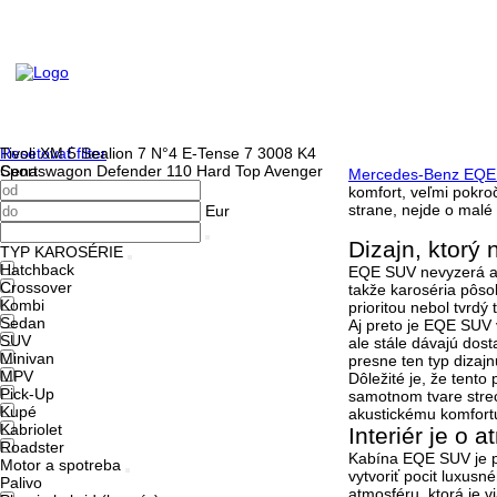
Resetovať filter
Tivoli
XM
5
Sealion 7
N°4 E-Tense
7
3008
K4
Cena
Sportswagon
Defender 110 Hard Top
Avenger
Mercedes-Benz EQE
komfort, veľmi pokroč
strane, nejde o malé 
Eur
Dizajn, ktorý
TYP KAROSÉRIE
Hatchback
EQE SUV nevyzerá ako
Crossover
takže karoséria pôs
Kombi
prioritou nebol tvrdý
Sedan
Aj preto je EQE SUV 
SUV
ale stále dávajú dos
Minivan
presne ten typ dizajn
MPV
Dôležité je, že tento
Pick-Up
samotnom tvare stre
Kupé
akustickému komfort
Kabriolet
Interiér je o 
Roadster
Kabína EQE SUV je pr
Motor a spotreba
vytvoriť
pocit luxusn
Palivo
atmosféru, ktorá je v