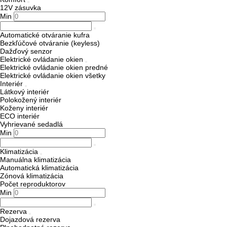
12V zásuvka
Min
Automatické otváranie kufra
Bezkľúčové otváranie (keyless)
Dažďový senzor
Elektrické ovládanie okien
Elektrické ovládanie okien predné
Elektrické ovládanie okien všetky
Interiér
Látkový interiér
Polokožený interiér
Koženy interiér
ECO interiér
Vyhrievané sedadlá
Min
Klimatizácia
Manuálna klimatizácia
Automatická klimatizácia
Zónová klimatizácia
Počet reproduktorov
Min
Rezerva
Dojazdová rezerva