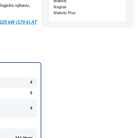
Makoto
ologickú výbavu,
Nagisa
Makoto Plus
125 kW (170 k) AT
4
5
4
341 litrov