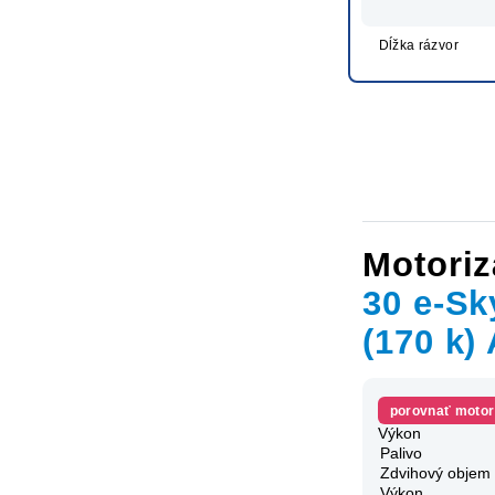
Dĺžka rázvor
Motoriz
30 e-Sk
(170 k)
porovnať motor
Výkon
Palivo
Zdvihový objem
Výkon