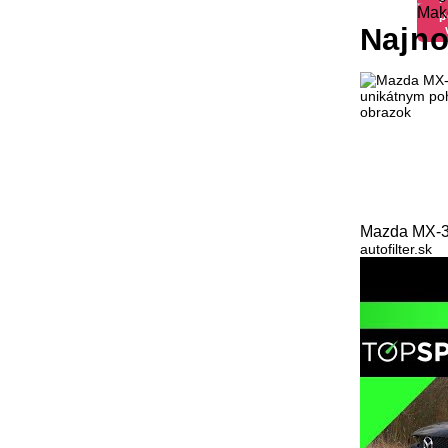
Mak
p
Najno
Mazda MX-30
autofilter.sk