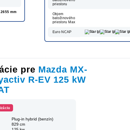
priestoru
2655 mm
Objem
batožinového
priestoru Max
Euro NCAP
ácie pre
Mazda MX-
yactiv R-EV 125 kW
 AT
izáciu
Plug-in hybrid (benzín)
829 cm
125 kw