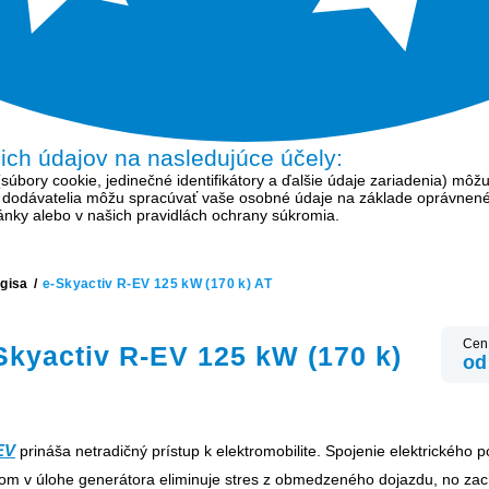
šich údajov na nasledujúce účely:
bory cookie, jedinečné identifikátory a ďalšie údaje zariadenia) môžu
í dodávatelia môžu spracúvať vaše osobné údaje na základe oprávnen
tránky alebo v našich pravidlách ochrany súkromia.
gisa
/
e-Skyactiv R-EV 125 kW (170 k) AT
Cen
Skyactiv R-EV 125 kW (170 k)
od
EV
prináša netradičný prístup k elektromobilite. Spojenie elektrického
m v úlohe generátora eliminuje stres z obmedzeného dojazdu, no zac