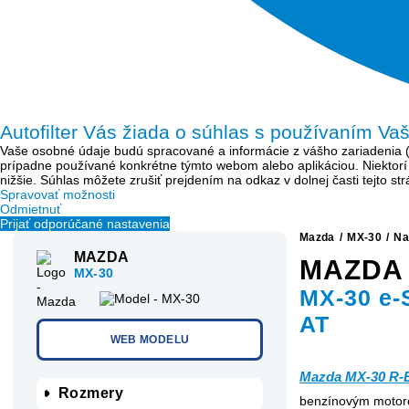
Autofilter Vás žiada o súhlas s používaním Va
Vaše osobné údaje budú spracované a informácie z vášho zariadenia (sú
prípadne používané konkrétne týmto webom alebo aplikáciou. Niektor
nižšie. Súhlas môžete zrušiť prejdením na odkaz v dolnej časti tejto s
Spravovať možnosti
Odmietnuť
Prijať odporúčané nastavenia
Mazda
/
MX-30
/
Na
MAZDA
MAZDA
MX-30
MX-30 e-
AT
WEB MODELU
Mazda MX-30 R-
Rozmery
benzínovým motoro