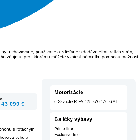
 byť uchovávané, používané a zdieľané s dodávateľmi tretích strán,
ého záujmu, proti ktorému môžete vzniesť námietku pomocou možností
Motorizácie
a
e-Skyactiv R-EV 125 kW (170 k) AT
 43 090 €
Balíčky výbavy
 pohonu s rotačným
Prime-line
Exclusive-line
hováva tichú a