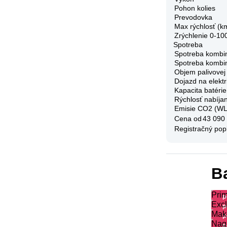
Pohon kolies
Prevodovka
Max rýchlosť (k
Zrýchlenie 0-10
Spotreba
Spotreba kombi
Spotreba kombi
Objem palivovej
Dojazd na elektr
Kapacita batérie
Rýchlosť nabíjan
Emisie CO2 (W
Cena od
43 090
Registračný pop
B
Prim
p
Excl
p
Mak
p
Nag
p