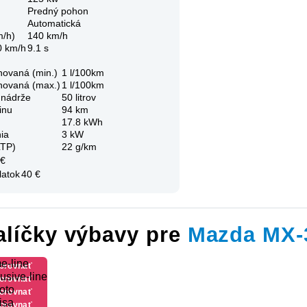
Predný pohon
Automatická
m/h)
140 km/h
0 km/h
9.1 s
novaná (min.)
1 l/100km
novaná (max.)
1 l/100km
 nádrže
50 litrov
inu
94 km
17.8 kWh
ia
3 kW
LTP)
22 g/km
 €
latok
40 €
alíčky výbavy pre
Mazda MX-
e-line
orovnať
usive-line
výbavu
orovnať
oto
výbavu
orovnať
isa
výbavu
orovnať