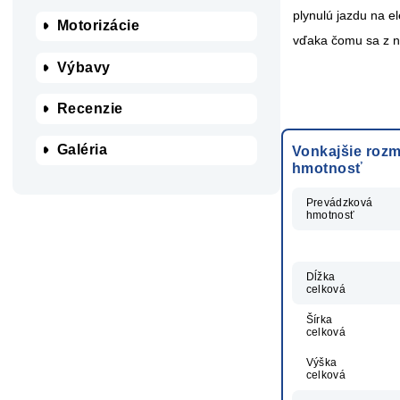
plynulú jazdu na el
Motorizácie
vďaka čomu sa z ne
Výbavy
Recenzie
Galéria
Vonkajšie rozm
hmotnosť
Prevádzková
hmotnosť
Dĺžka
celková
Šírka
celková
Výška
celková