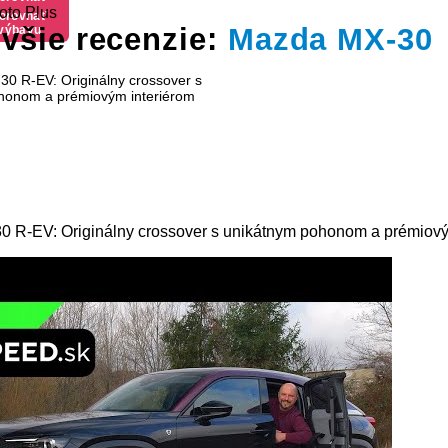
oto Plus
výbavu
orovnať
všie recenzie:
Mazda MX-30
výbavu
 R-EV: Originálny crossover s unikátnym pohonom a prémiový