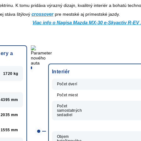
ektrinu. K tomu pridáva výrazný dizajn, kvalitný interiér a bohatú techn
crossover
j stáva štýlový
pre mestské aj prímestské jazdy.
Viac info o Nagisa Mazda MX-30 e-Skyactiv R-EV 
ery a
Interiér
1720 kg
Počet dverí
Počet miest
4395 mm
Počet
samostatných
sedadiel
2035 mm
1555 mm
Objem
batožinového