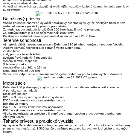
navigácie s online službami
Vo vyšších výbavách sa objavujú aj kvalitnejšie materiály, kožené čalúnenie alebo prémiový
audiosystém.
Batožinový priestor
Väčšia karoséria znamená aj väčší batožinový priestor. Aj pri využití všetkých troch radov
sedadiel zostáva praktický priestor pre batožinu.
Za tretím radom sedadiel je približne 290 litrov batožinového priestoru.
Za druhým radom je k dispozícii viac než 1000 litrov.
Pri sklopení sedadiel môže objem narásť až na viac než 2000 litrov.
Terénne schopnosti
Aj napriek väčším rozmerom zostáva Defender 130 plnohodnotným off-roadom. Vozidlo
využíva rovnakú techniku ako ostatné verzie Defendera.
Základ tvorí:
stály pohon všetkých kolies
dvojstupňová redukčná prevodovka
systém Terrain Response
V teréne ponúka:
svetlú výšku až približne
294 mm
hĺbku brodenia až 900 mm
Vzduchové odpruženie umožňuje meniť výšku podvozka podľa aktuálnych podmienok.
Motorizácie
Defender 130 je dostupný s výkonnými motormi, ktoré zvládnu veľké a ťažké vozidlo.
V ponuke sa nachádzajú:
Dieselové motory
D250
– 3,0-litrový radový šesťvalcový diesel
D350
– výkonnejšia verzia rovnakého motora
Benzínové motory
P425
– 5,0-litrový kompresorový osemvalec
P500
– výkonnejšia verzia rovnakého motora
Všetky motorizácie sú spojené s
8-stupňovou automatickou prevodovkou a pohonom
všetkých kolies
.
Ťahanie prívesu a praktické využitie
Aj najväčší Defender zostáva schopným pracovným vozidlom. Vozidlo dokáže ťahať
brzdený
príves s hmotnosťou až 3 500 kg
, čo umožňuje prepravu karavanov, lodí alebo pracovných
strojov.