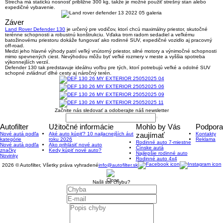
Strecha má
statickú nosnosť približne 300 kg
, takže je možné použiť strešný stan alebo
expedičné vybavenie.
Záver
Land Rover Defender 130
je určený pre vodičov, ktorí chcú
maximálny priestor, skutočné
terénne schopnosti a robustnú konštrukciu
. Vďaka trom radom sedadiel a veľkému
batožinovému priestoru dokáže fungovať ako rodinné SUV, expedičné vozidlo aj pracovný
off-road.
Medzi jeho hlavné výhody patrí veľký vnútorný priestor, silné motory a výnimočné schopnosti
mimo spevnených ciest. Nevýhodou môžu byť veľké rozmery v meste a vyššia spotreba
výkonnejších verzií.
Defender 130 tak predstavuje ideálnu voľbu pre tých, ktorí potrebujú veľké a odolné SUV
schopné zvládnuť dlhé cesty aj náročný terén.
Začnite nás sledovať a odoberajte náš newsletter
Autofilter
Užitočné informácie
Mohlo by Vás
Podpora
Nové autá podľa
Aké auto kúpiť? 10 najlacnejších áut
zaujímať
Kontakty
kategórie
roku 2026
Reklama
Rodinné auto 7-miestne
Nové autá podľa
Ako prihlásiť nové auto
Čínske autá
značky
Kedy kúpiť nové auto?
Najlepšie rodinné auto
Novinky
Rodinné auto 4x4
2026 © Autofilter, Všetky práva vyhradené
info@autofilter.sk
Našli ste chybu?