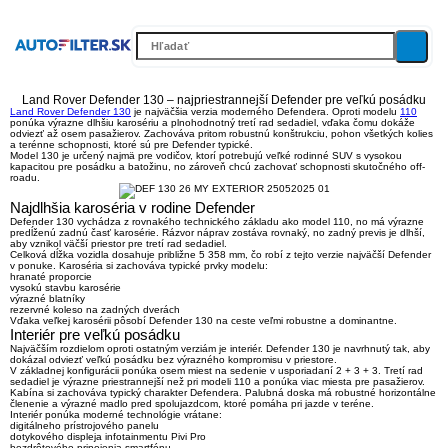
Land Rover Defender 130 – najpriestrannejší Defender pre veľkú posádku
Land Rover Defender 130
je najväčšia verzia moderného Defendera. Oproti modelu
110
ponúka výrazne dlhšiu karosériu a plnohodnotný tretí rad sedadiel, vďaka čomu dokáže
odviezť až osem pasažierov. Zachováva pritom robustnú konštrukciu, pohon všetkých kolies
a terénne schopnosti, ktoré sú pre Defender typické.
Model 130 je určený najmä pre vodičov, ktorí potrebujú veľké rodinné SUV s vysokou
kapacitou pre posádku a batožinu, no zároveň chcú zachovať schopnosti skutočného off-
roadu.
Najdlhšia karoséria v rodine Defender
Defender 130 vychádza z rovnakého technického základu ako model 110, no má výrazne
predĺženú zadnú časť karosérie. Rázvor náprav zostáva rovnaký, no zadný previs je dlhší,
aby vznikol väčší priestor pre tretí rad sedadiel.
Celková dĺžka vozidla dosahuje približne
5 358 mm
, čo robí z tejto verzie najväčší Defender
v ponuke. Karoséria si zachováva typické prvky modelu:
hranaté proporcie
vysokú stavbu karosérie
výrazné blatníky
rezervné koleso na zadných dverách
Vďaka veľkej karosérii pôsobí Defender 130 na ceste veľmi robustne a dominantne.
Interiér pre veľkú posádku
Najväčším rozdielom oproti ostatným verziám je interiér. Defender 130 je navrhnutý tak, aby
dokázal odviezť veľkú posádku bez výrazného kompromisu v priestore.
V základnej konfigurácii ponúka
osem miest na sedenie v usporiadaní 2 + 3 + 3
. Tretí rad
sedadiel je výrazne priestrannejší než pri modeli 110 a ponúka viac miesta pre pasažierov.
Kabína si zachováva typický charakter Defendera. Palubná doska má robustné horizontálne
členenie a výrazné madlo pred spolujazdcom, ktoré pomáha pri jazde v teréne.
Interiér ponúka moderné technológie vrátane:
digitálneho prístrojového panelu
dotykového displeja infotainmentu Pivi Pro
bezdrôtového pripojenia smartfónu