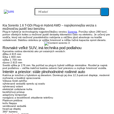
Kia Sorento 1.6 T-GDi Plug-in Hybrid AWD – najvýkonnejšia verzia s
možnosťou jazdiť bez benzínu
Plug-in hybrid je technologicky najpokročilejšou verziou
Sorenta
. Ponúka
výkon 288 koní,
pohon všetkých kolies a možnosť jazdiť desiatky kilometrov čisto na elektrinu
. Je určený pre
vodiča, ktorý má možnosť pravidelného nabíjania a väčšinu jázd absolvuje na kratšie
vzdialenosti. Slabšou stránkou je vyššia hmotnosť a nižšia ťažná kapacita oproti dieselu.
Rovnaké veľké SUV, iná technika pod podlahou
Karoséria ostáva identická ako pri ostatných verziách:
dĺžka 4 815 mm
šírka 1 900 mm
výška 1 700 mm
rázvor 2 815 mm
Svetlá výška je 176 mm. Na pohľad sa plug-in hybrid odlišuje minimálne. Rozdiel je najmä
pod podlahou – väčšia trakčná batéria zaberá časť priestoru a zvyšuje hmotnosť vozidla.
Interiér a priestor: stále plnohodnotné rodinné auto
Kabína je totožná s hybridom aj dieselom. Dominujú jej
dva 12,3-palcové displeje
, moderné
rozhranie a kvalitné spracovanie.
Výbava Gold zahŕňa:
vyhrievané sedadlá vpredu aj vzadu
vyhrievaný volant
elektrické ovládanie kufra
bezkľúčový prístup
adaptívny tempomat
navigáciu a bezdrôtové zrkadlenie telefónu
Platinum pridáva:
kožu Nappa
ventilované sedadlá
head-up displej
360° kameru