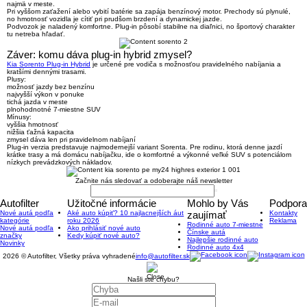
najmä v meste.
Pri vyššom zaťažení alebo vybití batérie sa zapája benzínový motor. Prechody sú plynulé,
no hmotnosť vozidla je cítiť pri prudšom brzdení a dynamickej jazde.
Podvozok je naladený komfortne. Plug-in pôsobí stabilne na diaľnici, no športový charakter
tu netreba hľadať.
Záver: komu dáva plug-in hybrid zmysel?
Kia Sorento Plug-in Hybrid
je určené pre vodiča s možnosťou pravidelného nabíjania a
kratšími dennými trasami.
Plusy:
možnosť jazdy bez benzínu
najvyšší výkon v ponuke
tichá jazda v meste
plnohodnotné 7-miestne SUV
Mínusy:
vyššia hmotnosť
nižšia ťažná kapacita
zmysel dáva len pri pravidelnom nabíjaní
Plug-in verzia predstavuje najmodernejší variant Sorenta. Pre rodinu, ktorá denne jazdí
krátke trasy a má domácu nabíjačku, ide o
komfortné a výkonné veľké SUV s potenciálom
nízkych prevádzkových nákladov
.
Začnite nás sledovať a odoberajte náš newsletter
Autofilter
Užitočné informácie
Mohlo by Vás
Podpora
Nové autá podľa
Aké auto kúpiť? 10 najlacnejších áut
zaujímať
Kontakty
kategórie
roku 2026
Reklama
Rodinné auto 7-miestne
Nové autá podľa
Ako prihlásiť nové auto
Čínske autá
značky
Kedy kúpiť nové auto?
Najlepšie rodinné auto
Novinky
Rodinné auto 4x4
2026 © Autofilter, Všetky práva vyhradené
info@autofilter.sk
Našli ste chybu?