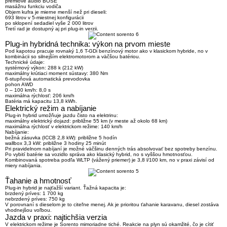
prémiové audio BOSE
masážnu funkciu vodiča
Objem kufra je mierne menší než pri dieseli:
693 litrov v 5-miestnej konfigurácii
po sklopení sedadiel vyše 2 000 litrov
Tretí rad je dostupný aj pri plug-in verzii.
Plug-in hybridná technika: výkon na prvom mieste
Pod kapotou pracuje rovnaký 1,6 T-GDi benzínový motor ako v klasickom hybride, no v
kombinácii so silnejším elektromotorom a väčšou batériou.
Technické údaje:
systémový výkon: 288 k (212 kW)
maximálny krútiaci moment sústavy: 380 Nm
6-stupňová automatická prevodovka
pohon AWD
0 – 100 km/h: 8,0 s
maximálna rýchlosť: 206 km/h
Batéria má kapacitu 13,8 kWh.
Elektrický režim a nabíjanie
Plug-in hybrid umožňuje jazdu čisto na elektrinu:
maximálny elektrický dojazd: približne 55 km (v meste až okolo 68 km)
maximálna rýchlosť v elektrickom režime: 140 km/h
Nabíjanie:
bežná zásuvka (ICCB 2,8 kW): približne 5 hodín
wallbox 3,3 kW: približne 3 hodiny 25 minút
Pri pravidelnom nabíjaní je možné väčšinu denných trás absolvovať bez spotreby benzínu.
Po vybití batérie sa vozidlo správa ako klasický hybrid, no s vyššou hmotnosťou.
Kombinovaná spotreba podľa WLTP (vážený priemer) je 3,8 l/100 km, no v praxi závisí od
miery nabíjania.
Ťahanie a hmotnosť
Plug-in hybrid je najťažší variant. Ťažná kapacita je:
brzdený príves: 1 700 kg
nebrzdený príves: 750 kg
V porovnaní s dieselom je to citeľne menej. Ak je prioritou ťahanie karavanu, diesel zostáva
vhodnejšou voľbou.
Jazda v praxi: najtichšia verzia
V elektrickom režime je Sorento mimoriadne tiché. Reakcie na plyn sú okamžité, čo je cítiť