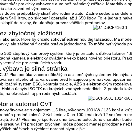
kávať skôr prakticky vybavené auto než prémiový zážitok. Materiály a 
riu ako zavedení výrobcovia.
us dobré predpoklady slúžiť ako rodinné auto. Zadné sedadlá sú delené
objem
540 litrov
, po sklopení operadiel až
1 650 litrov
. To je jedna z naj
sklopiť do roviny, čo uľahčuje prevoz väčších predmetov.
ez zbytočnej zložitosti
 ako auto, ktoré by chcelo šokovať extrémnou digitalizáciou. Má moder
prvky, ale základná filozofia ostáva jednoduchá. To môže byť výhoda p
je
360-stupňový kamerový systém
, ktorý je pri aute s dĺžkou takmer 
adná kamera a elektricky ovládané veko batožinového priestoru. Praktic
 ventilácie pre cestujúcich vzadu.
výbava je silná stránka
C J7 Plus ponúka viacero dôležitých asistenčných systémov. Nechýba
ovanie mŕtveho uhla, varovanie pred križujúcou premávkou, upozornen
bilizačný systém ESC, kontrola trakcie, ABS s elektronickým rozdeľovan
o Hold a úchyty ISOFIX na krajných zadných sedadlách.
Z pohľadu každ
e, na okreskách aj pri rodinných cestách.
tor a automat CVT
ínový štvorvalec s objemom
1,5 litra
, výkonom
100 kW / 136 koní
a krú
oháňa predné kolesá. Zrýchlenie z 0 na 100 km/h trvá
12 sekúnd
a ma
azujú, že J7 Plus nie je športovo orientované auto. Jeho charakter bu
é presuny. Pri prudšom zrýchlení môže pôsobiť menej prirodzene než 
yšších otáčkach a rýchlosť narastá plynulejšie.