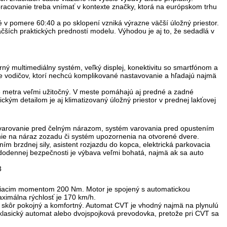
spracovanie treba vnímať v kontexte značky, ktorá na európskom trhu
 v pomere 60:40 a po sklopení vzniká výrazne väčší úložný priestor.
väčších praktických predností modelu. Výhodou je aj to, že sedadlá v
ný multimediálny systém, veľký displej, konektivitu so smartfónom a
re vodičov, ktorí nechcú komplikované nastavovanie a hľadajú najmä
4,8 metra veľmi užitočný. V meste pomáhajú aj predné a zadné
kým detailom je aj klimatizovaný úložný priestor v prednej lakťovej
 varovanie pred čelným nárazom, systém varovania pred opustením
ie na náraz zozadu či systém upozornenia na otvorené dvere.
ím brzdnej sily, asistent rozjazdu do kopca, elektrická parkovacia
odennej bezpečnosti je výbava veľmi bohatá
, najmä ak sa auto
tiacim momentom
200 Nm
. Motor je spojený s automatickou
ximálna rýchlosť je
170 km/h
.
de skôr pokojný a komfortný. Automat CVT je vhodný najmä na plynulú
klasický automat alebo dvojspojková prevodovka, pretože pri CVT sa