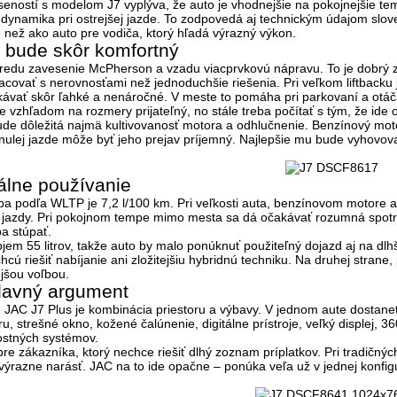
eností s modelom J7 vyplýva, že auto je vhodnejšie na pokojnejšie tem
 dynamika pri ostrejšej jazde. To zodpovedá aj technickým údajom slov
než ako auto pre vodiča, ktorý hľadá výrazný výkon.
 bude skôr komfortný
edu zavesenie McPherson a vzadu viacprvkovú nápravu. To je dobrý zá
racovať s nerovnosťami než jednoduchšie riešenia. Pri veľkom liftbacku 
vať skôr ľahké a nenáročné. V meste to pomáha pri parkovaní a otáčaní
e vzhľadom na rozmery prijateľný, no stále treba počítať s tým, že ide
bude dôležitá najmä kultivovanosť motora a odhlučnenie. Benzínový mot
ynulej jazde môže byť jeho prejav príjemný.
Najlepšie mu bude vyhovova
álne používanie
ba podľa WLTP je
7,2 l/100 km
. Pri veľkosti auta, benzínovom motore 
lu jazdy. Pri pokojnom tempe mimo mesta sa dá očakávať rozumná spotre
a stúpať.
objem
55 litrov
, takže auto by malo ponúknuť použiteľný dojazd aj na dl
chcú riešiť nabíjanie ani zložitejšiu hybridnú techniku. Na druhej stra
ejšou voľbou.
lavný argument
u JAC J7 Plus je kombinácia priestoru a výbavy. V jednom aute dostanet
u, strešné okno, kožené čalúnenie, digitálne prístroje, veľký displej,
ostných systémov.
 pre zákazníka, ktorý nechce riešiť dlhý zoznam príplatkov. Pri tradič
razne narásť. JAC na to ide opačne – ponúka veľa už v jednej konfigu