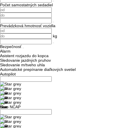
Počet samostatných sedadiel
Prevádzková hmotnosť vozidla
kg
Bezpečnosť
Alarm
Asistent rozjazdu do kopca
Sledovanie jazdných pruhov
Sledovanie mŕtveho uhla
Automatické prepínanie diaľkových svetiel
Autopilot
Euro NCAP