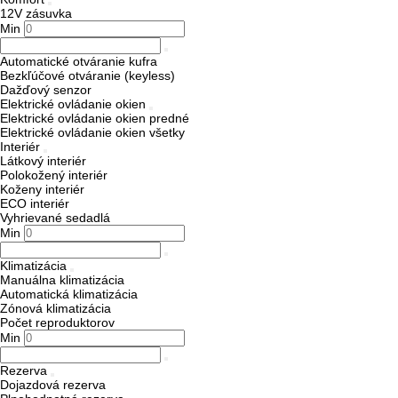
12V zásuvka
Min
Automatické otváranie kufra
Bezkľúčové otváranie (keyless)
Dažďový senzor
Elektrické ovládanie okien
Elektrické ovládanie okien predné
Elektrické ovládanie okien všetky
Interiér
Látkový interiér
Polokožený interiér
Koženy interiér
ECO interiér
Vyhrievané sedadlá
Min
Klimatizácia
Manuálna klimatizácia
Automatická klimatizácia
Zónová klimatizácia
Počet reproduktorov
Min
Rezerva
Dojazdová rezerva