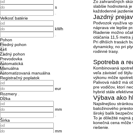
Zo zahraničných skús
slabšie hodnotená je
s
každodenné jazdenie 
Jazdný prejav
Velkosť batérie
Podvozok využíva vpr
náprava vie lepšie p
kWh
Riadenie možno očaká
otáčania
11,5 metra
j
Pohon
Pri dlhších trasách 
Predný pohon
dynamicky, no pri pl
4x4
rodinné trasy.
Zadný pohon
Prevodovka
Spotreba a re
Automatická
Kombinovaná spotre
Manuálna
veľa závisieť od štý
Automatizovaná manuálna
výkonu môže spotreb
Registračný poplatok
Palivová nádrž má 
pre vodičov, ktorí ne
eur
hybrid stále efektívn
Rozmery
Výbava ako h
Dĺžka
Najsilnejšou stránko
batožinového priestor
mm
široký balík bezpečn
To je dôležité najmä
Šírka
konečná cena môže vý
riešenie.
mm