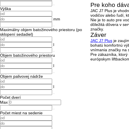
Pre koho dáv
Výška
JAC J7 Plus je vhodn
vodičov alebo ľudí, k
mm
Nie je to auto pre v
dôležitá dôvera v se
značky.
Maximálny objem batožinového priestoru (po
Záver
sklopení sedadiel)
JAC J7 Plus
je zaují
l
bohatú komfortnú výb
vnímania značky na 
Pre zákazníka, ktorý
Objem batožinového priestoru
európskym liftbacko
l
Objem palivovej nádrže
l
Počet dverí
Max
Počet miest na sedenie