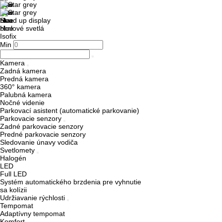
Head up display
Hmlové svetlá
Isofix
Min
Kamera
Zadná kamera
Predná kamera
360° kamera
Palubná kamera
Nočné videnie
Parkovací asistent (automatické parkovanie)
Parkovacie senzory
Zadné parkovacie senzory
Predné parkovacie senzory
Sledovanie únavy vodiča
Svetlomety
Halogén
LED
Full LED
Systém automatického brzdenia pre vyhnutie
sa kolízii
Udržiavanie rýchlosti
Tempomat
Adaptívny tempomat
Komfort