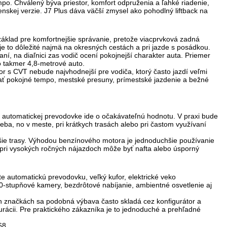
po. Chválený býva priestor, komfort odpruženia a ľahké riadenie,
enskej verzie.
J7 Plus dáva väčší zmysel ako pohodlný liftback na
klad pre komfortnejšie správanie, pretože viacprvková zadná
je to dôležité najmä na okresných cestách a pri jazde s posádkou.
, na diaľnici zas vodič ocení pokojnejší charakter auta. Priemer
 o takmer 4,8-metrové auto.
or s CVT nebude najvhodnejší pre vodiča, ktorý často jazdí veľmi
ť pokojné tempo, mestské presuny, prímestské jazdenie a bežné
a automatickej prevodovke ide o očakávateľnú hodnotu. V praxi bude
ba, no v meste, pri krátkych trasách alebo pri častom využívaní
hšie trasy. Výhodou benzínového motora je jednoduchšie používanie
ne, pri vysokých ročných nájazdoch môže byť nafta alebo úsporný
e automatickú prevodovku, veľký kufor, elektrické veko
 360-stupňové kamery, bezdrôtové nabíjanie, ambientné osvetlenie aj
ných značkách sa podobná výbava často skladá cez konfigurátor a
rácii.
Pre praktického zákazníka je to jednoduché a prehľadné