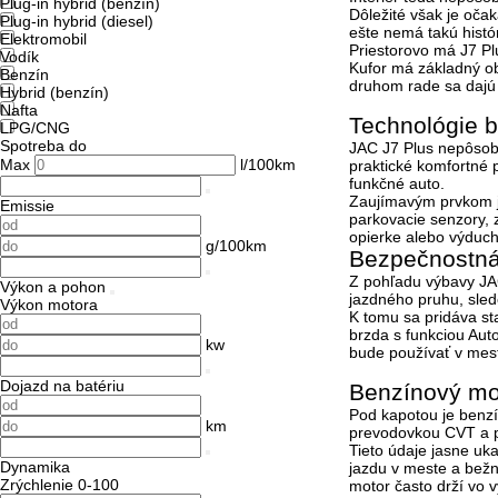
Plug-in hybrid (benzín)
Dôležité však je oča
Plug-in hybrid (diesel)
ešte nemá takú histó
Elektromobil
Priestorovo má J7 Pl
Vodík
Kufor má základný 
Benzín
druhom rade sa dajú 
Hybrid (benzín)
Nafta
Technológie b
LPG/CNG
Spotreba do
JAC J7 Plus nepôsobí
Max
l/100km
praktické komfortné 
funkčné auto.
Zaujímavým prvkom 
Emissie
parkovacie senzory, z
opierke alebo výduchy
g/100km
Bezpečnostná 
Z pohľadu výbavy JA
Výkon a pohon
jazdného pruhu, sled
Výkon motora
K tomu sa pridáva sta
brzda s funkciou Aut
kw
bude používať v mest
Dojazd na batériu
Benzínový mo
Pod kapotou je benz
km
prevodovkou CVT a p
Tieto údaje jasne uk
Dynamika
jazdu v meste a bežn
Zrýchlenie 0-100
motor často drží vo v