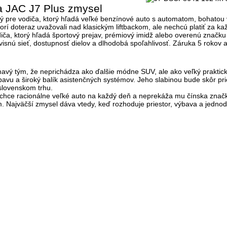
a JAC J7 Plus zmysel
ý pre vodiča, ktorý hľadá veľké benzínové auto s automatom, bohatou 
torí doteraz uvažovali nad klasickým liftbackom, ale nechcú platiť za ka
odiča, ktorý hľadá športový prejav, prémiový imidž alebo overenú značk
rvisnú sieť, dostupnosť dielov a dlhodobá spoľahlivosť. Záruka
5 rokov 
mavý tým, že neprichádza ako ďalšie módne SUV, ale ako veľký praktick
avu a široký balík asistenčných systémov
. Jeho slabinou bude skôr p
slovenskom trhu.
 chce racionálne veľké auto na každý deň a neprekáža mu čínska značk
m. Najväčší zmysel dáva vtedy, keď rozhoduje
priestor, výbava a jedno