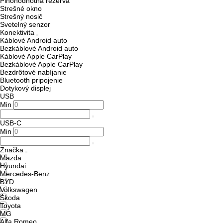
Plnohodnotná rezerva
Strešné okno
Strešný nosič
Svetelný senzor
Konektivita
Káblové Android auto
Bezkáblové Android auto
Káblové Apple CarPlay
Bezkáblové Apple CarPlay
Bezdrôtové nabíjanie
Bluetooth pripojenie
Dotykový displej
USB
Min
USB-C
Min
Značka
Mazda
Hyundai
Mercedes-Benz
BYD
Volkswagen
Škoda
Toyota
MG
Alfa Romeo