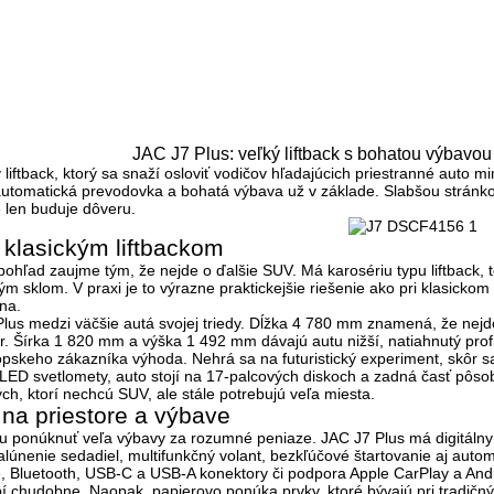
JAC J7 Plus: veľký liftback s bohatou výbavo
 liftback, ktorý sa snaží osloviť vodičov hľadajúcich priestranné auto
 automatická prevodovka a bohatá výbava už v základe
. Slabšou stránk
 len buduje dôveru.
u klasickým liftbackom
pohľad zaujme tým, že nejde o ďalšie SUV. Má karosériu typu
liftback
, 
m sklom. V praxi je to výrazne praktickejšie riešenie ako pri klasicko
na.
lus medzi väčšie autá svojej triedy. Dĺžka
4 780 mm
znamená, že nejde 
r. Šírka 1 820 mm a výška 1 492 mm dávajú autu nižší, natiahnutý profi
pskeho zákazníka výhoda. Nehrá sa na futuristický experiment, skôr s
ED svetlomety, auto stojí na 17-palcových diskoch a zadná časť pôsobí 
ch, ktorí nechcú SUV, ale stále potrebujú veľa miesta.
a na priestore a výbave
hu ponúknuť veľa výbavy za rozumné peniaze. JAC J7 Plus má digitálny p
alúnenie sedadiel, multifunkčný volant, bezkľúčové štartovanie aj autom
, Bluetooth, USB-C a USB-A konektory či podpora Apple CarPlay a Andr
bí chudobne. Naopak, papierovo ponúka prvky, ktoré bývajú pri tradičný