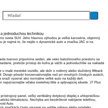
u a jednoduchou technikou
 mimo sveta SUV. Jeho hlavnou výhodou je
veľká karoséria, objemný
ou je najmä to, že nejde o dynamické auto a značka JAC si na
teda tvarovo pripomína sedan, ale veko batožinového priestoru sa
m sedane, pretože prístup do kufra je väčší a jednoduchšie sa nakladá
o malé mestské vozidlo, ale skôr o rodinný alebo služobný liftback
l. Dizajn pôsobí konzervatívnejšie než pri mnohých čínskych autách,
a snaží vyzerať ako normálne veľké auto na každý deň.
najvýraznejšie vďaka svetelnej lište a splývajúcej siluete.
J7 Plus
rístrojový panel, veľký vertikálny dotykový displej s uhlopriečkou
atickú klimatizáciu. Nechýba ani bezdrôtové nabíjanie telefónu,
oid Auto.
ch značkách často viazané na vyššie výbavy alebo príplatky.