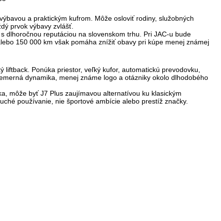
výbavou a praktickým kufrom. Môže osloviť rodiny, služobných
ždý prvok výbavy zvlášť.
u s dlhoročnou reputáciou na slovenskom trhu. Pri JAC-u bude
alebo 150 000 km
však pomáha znížiť obavy pri kúpe menej známej
ý liftback. Ponúka
priestor, veľký kufor, automatickú prevodovku,
riemerná dynamika, menej známe logo a otázniky okolo dlhodobého
a, môže byť J7 Plus zaujímavou alternatívou ku klasickým
duché používanie
, nie športové ambície alebo prestíž značky.