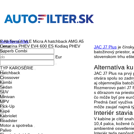
Resetovať filter
E All-Terrain
VLE
Micra
A hatchback AMG
A5
Cena
Limuzína PHEV
EV4
600
ES
Kodiaq PHEV
JAC J7 Plus
je čínsky
Superb Combi
batožinový priestor,
slovenskom trhu ešte
Eur
Alternatíva k
TYP KAROSÉRIE
Hatchback
JAC J7 Plus na prvý 
Crossover
otvára spolu so zadný
Kombi
aj objemnejšia batoži
Sedan
Rozmerovo patrí J7 P
SUV
s dôrazom na priesto
Minivan
čo môže byť pre euró
MPV
Predná časť využíva L
Pick-Up
môže zaujať najmä tý
Kupé
Interiér stavi
Kabriolet
V kabíne je cítiť sna
Roadster
10,4 palca
, kožené č
Motor a spotreba
ambientné osvetlenie
Palivo
Interiér teda nepôso