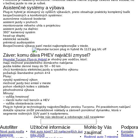
v bežnej jazde to nie je rušivé.
Asistenčné systémy a výbava
Plug-in hybrid je dostupný vo vyšších výbavách, preto obsahuje prakticky kompletný balík
bezpečnostných a komfortných systémov:
autonómne núdzové brzdenie
asistent jazdy v pruhoch
monitorovanie mŕtveho uhla s projekciou
asistent jazdy na diaľnici
360° kamerový systém
head-up displej
elektrické sedadlá
prémiový audiosystém
Bezpečnostná výbava patrí medzi najkomplexnejšie v triede.
Záver: komu dáva PHEV najväčší zmysel?
Hyundai Tucson Plug-in Hybrid
je vhodný pre vodičov, ktorí:
majú možnosť pravidelného domáceho nabíjania
jazdia krátke denné trasy do 50 – 60 km
chcú kombináciu elektrickej jazdy a vysokého výkonu
požadujú štandardne pohon 4×4
Plusy:
vysoký systémový výkon
možnosť jazdy bez emisií v meste
pohon všetkých kolies v základe
plnohodnotná výbava
Mínusy:
– vyššia hmotnosť
– menší kufor než benzín a HEV
– vyššia obstarávacia cena
Plug-in hybrid je technologicky najpokročilejšou verziou Tucsonu. Pri pravidelnom nabíjaní
dokáže výrazne znížiť prevádzkové náklady a zároveň ponúknuť dynamiku, ktorá v
segmente rodinných SUV patrí k nadpriemeru.
Začnite nás sledovať a odoberajte náš newsletter
Autofilter
Užitočné informácie
Mohlo by Vás
Podpora
Nové autá podľa
Aké auto kúpiť? 10 najlacnejších áut
zaujímať
Kontakty
kategórie
roku 2026
Reklama
Rodinné auto 7-miestne