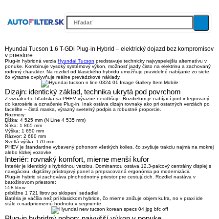
Hyundai Tucson 1.6 T-GDi Plug-in Hybrid – elektrický dojazd bez kompromisov
v priestore
Plug-in hybridná verzia
Hyundai Tucson
predstavuje technicky najvyspelejšiu alternatívu v
ponuke. Kombinuje vysoký systémový výkon, možnosť jazdy čisto na elektrinu a zachovaný
rodinný charakter. Na rozdiel od klasického hybridu umožňuje pravidelné nabíjanie zo siete,
čo výrazne ovplyvňuje reálne prevádzkové náklady.
Dizajn: identický základ, technika ukrytá pod povrchom
Z vizuálneho hľadiska sa PHEV výrazne neodlišuje. Rozdielom je nabíjací port integrovaný
do karosérie a označenie Plug-in. Inak ostáva dizajn rovnaký ako pri ostatných verziách po
facelifte – čistá maska, výrazný svetelný podpis a robustné proporcie.
Rozmery:
Dĺžka: 4 525 mm (N Line 4 535 mm)
Šírka: 1 865 mm
Výška: 1 650 mm
Rázvor: 2 680 mm
Svetlá výška: 170 mm
PHEV je štandardne vybavený pohonom všetkých kolies, čo zvyšuje trakciu najmä na mokrej
alebo klzkej vozovke.
Interiér: rovnaký komfort, mierne menší kufor
Interiér je identický s hybridnou verziou. Dominantou ostáva
12,3-palcový centrálny displej s
navigáciou
, digitálny prístrojový panel a prepracovaná ergonómia po modernizácii.
Plug-in hybrid si zachováva plnohodnotný priestor pre cestujúcich. Rozdiel nastáva v
batožinovom priestore:
558 litrov
približne
1 721 litrov po sklopení sedadiel
Batéria je väčšia než pri klasickom hybride, čo mierne znižuje objem kufra, no v praxi ide
stále o nadpriemernú hodnotu v segmente.
Plug-in hybridný pohon: najvyšší výkon v ponuke