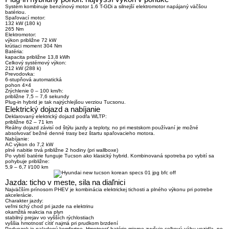
Systém kombinuje benzínový motor 1.6 T-GDi a silnejší elektromotor napájaný väčšou
batériou.
Spaľovací motor:
132 kW (180 k)
265 Nm
Elektromotor:
výkon približne
72 kW
krútiaci moment
304 Nm
Batéria:
kapacita približne
13,8 kWh
Celkový systémový výkon:
212 kW (288 k)
Prevodovka:
6-stupňová automatická
pohon
4×4
Zrýchlenie 0 – 100 km/h:
približne
7,5 – 7,6 sekundy
Plug-in hybrid je tak najrýchlejšou verziou Tucsonu.
Elektrický dojazd a nabíjanie
Deklarovaný elektrický dojazd podľa WLTP:
približne
62 – 71 km
Reálny dojazd závisí od štýlu jazdy a teploty, no pri mestskom používaní je možné
absolvovať bežné denné trasy bez štartu spaľovacieho motora.
Nabíjanie:
AC výkon do 7,2 kW
plné nabitie trvá približne 2 hodiny (pri wallboxe)
Po vybití batérie funguje Tucson ako klasický hybrid. Kombinovaná spotreba po vybití sa
pohybuje približne:
5,9 – 6,7 l/100 km
Jazda: ticho v meste, sila na diaľnici
Najväčším prínosom PHEV je kombinácia elektrickej tichosti a plného výkonu pri potrebe
akcelerácie.
Charakter jazdy:
veľmi tichý chod pri jazde na elektrinu
okamžitá reakcia na plyn
stabilný prejav vo vyšších rýchlostiach
vyššia hmotnosť cítiť najmä pri prudkom brzdení
Podvozok je naladený komfortne. Hmotnosť batérie mierne zvyšuje celkovú váhu vozidla, no