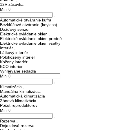
12V zásuvka
Min
Automatické otváranie kufra
Bezkľúčové otváranie (keyless)
Dažďový senzor
Elektrické ovládanie okien
Elektrické ovládanie okien predné
Elektrické ovládanie okien všetky
Interiér
Látkový interiér
Polokožený interiér
Koženy interiér
ECO interiér
Vyhrievané sedadlá
Min
Klimatizácia
Manuálna klimatizácia
Automatická klimatizácia
Zónová klimatizácia
Počet reproduktorov
Min
Rezerva
Dojazdová rezerva