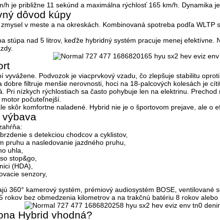
m/h je približne 11 sekúnd a maximálna rýchlosť 165 km/h. Dynamika j
avný dôvod kúpy
í zmysel v meste a na okreskách. Kombinovaná spotreba podľa WLTP 
eba stúpa nad 5 litrov, keďže hybridný systém pracuje menej efektívne.
azdy.
rt
 vyvážene. Podvozok je viacprvkový vzadu, čo zlepšuje stabilitu opro
 dobre filtruje menšie nerovnosti, hoci na 18-palcových kolesách je cítiť
á. Pri nízkych rýchlostiach sa často pohybuje len na elektrinu. Precho
e motor počuteľnejší.
le skôr komfortne naladené. Hybrid nie je o športovom prejave, ale o efe
 výbava
zahŕňa:
zdenie s detekciou chodcov a cyklistov,
om pruhu a nasledovanie jazdného pruhu,
ho uhla,
so stop&go,
nici (HDA),
ovacie senzory,
ajú 360° kamerový systém, prémiový audiosystém BOSE, ventilované sedad
 5 rokov bez obmedzenia kilometrov a na trakčnú batériu 8 rokov aleb
Kona Hybrid vhodná?