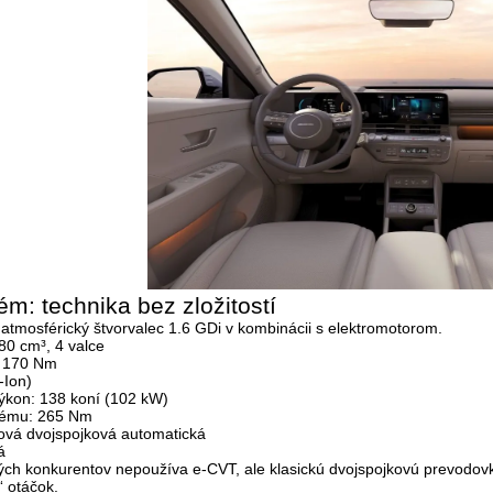
ém: technika bez zložitostí
atmosférický štvorvalec
1.6 GDi
v kombinácii s elektromotorom.
80 cm³, 4 valce
, 170 Nm
-Ion)
ýkon: 138 koní (102 kW)
tému:
265 Nm
ová dvojspojková automatická
á
rých konkurentov nepoužíva e-CVT, ale klasickú dvojspojkovú prevodovku
“ otáčok.