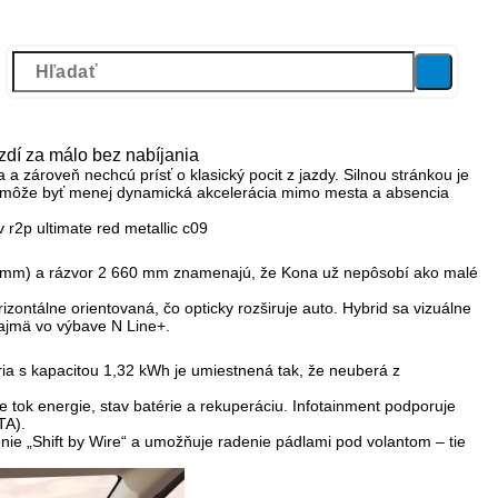
zdí za málo bez nabíjania
a
a zároveň nechcú prísť o klasický pocit z jazdy. Silnou stránkou je
ou môže byť menej dynamická akcelerácia mimo mesta a absencia
85 mm) a rázvor 2 660 mm znamenajú, že Kona už nepôsobí ako malé
zontálne orientovaná, čo opticky rozširuje auto. Hybrid sa vizuálne
najmä vo výbave N Line+.
téria s kapacitou 1,32 kWh je umiestnená tak, že neuberá z
e tok energie, stav batérie a rekuperáciu. Infotainment podporuje
TA).
enie „Shift by Wire“ a umožňuje radenie pádlami pod volantom – tie