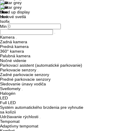
Head up display
Hmlové svetlá
Isofix
Min
Kamera
Zadná kamera
Predná kamera
360° kamera
Palubná kamera
Nočné videnie
Parkovací asistent (automatické parkovanie)
Parkovacie senzory
Zadné parkovacie senzory
Predné parkovacie senzory
Sledovanie únavy vodiča
Svetlomety
Halogén
LED
Full LED
Systém automatického brzdenia pre vyhnutie
sa kolízii
Udržiavanie rýchlosti
Tempomat
Adaptívny tempomat
Komfort