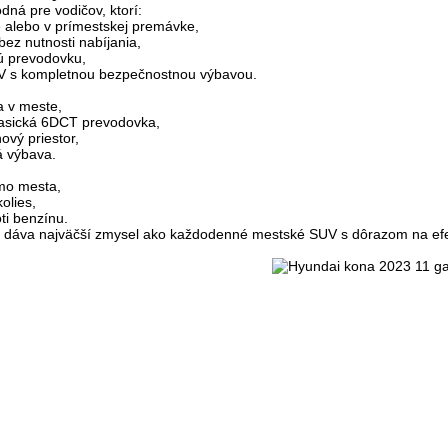
dná pre vodičov, ktorí:
 alebo v prímestskej premávke,
bez nutnosti nabíjania,
ú prevodovku,
V s kompletnou bezpečnostnou výbavou.
a v meste,
lasická 6DCT prevodovka,
ový priestor,
 výbava.
mo mesta,
olies,
ti benzínu.
dáva najväčší zmysel ako každodenné mestské SUV s dôrazom na efekti