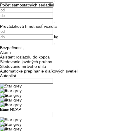
Počet samostatných sedadiel
Prevádzková hmotnosť vozidla
kg
Bezpečnosť
Alarm
Asistent rozjazdu do kopca
Sledovanie jazdných pruhov
Sledovanie mŕtveho uhla
Automatické prepínanie diaľkových svetiel
Autopilot
Euro NCAP