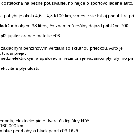
e dostatočná na bežné používanie, no nejde o športovo ladené auto.
sa pohybuje
okolo 4,6 – 4,8 l/100 km
, v meste vie ísť aj pod 4 litre pri
 Nádrž má objem 38 litrov, čo znamená reálny dojazd približne 700 –
ti základným benzínovým verziám so skrutnou priečkou. Auto je
 tvrdší prejav.
d medzi elektrickým a spaľovacím režimom je väčšinou plynulý, no pri
ktivite a plynulosti.
lá, elektrické piate dvere či digitálny kľúč.
o 160 000 km.