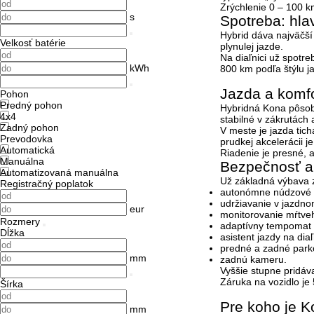
Zrýchlenie 0 – 100 k
s
Spotreba: hl
Hybrid dáva najväčš
Velkosť batérie
plynulej jazde.
Na diaľnici už spotr
kWh
800 km podľa štýlu j
Jazda a komfo
Pohon
Predný pohon
Hybridná Kona pôsobí
4x4
stabilné v zákrutách a
Zadný pohon
V meste je jazda tich
Prevodovka
prudkej akcelerácii j
Automatická
Riadenie je presné, a
Manuálna
Bezpečnosť a
Automatizovaná manuálna
Už základná výbava 
Registračný poplatok
autonómne núdzové br
udržiavanie v jazdn
eur
monitorovanie mŕtve
Rozmery
adaptívny tempomat 
Dĺžka
asistent jazdy na diaľ
predné a zadné park
mm
zadnú kameru.
Vyššie stupne pridáv
Záruka na vozidlo je
Šírka
Pre koho je 
mm