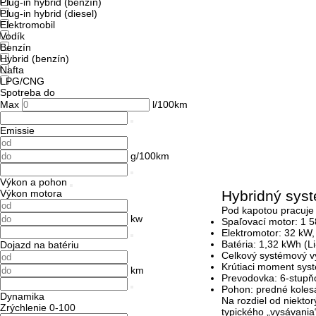
Plug-in hybrid (benzín)
Plug-in hybrid (diesel)
Elektromobil
Vodík
Benzín
Hybrid (benzín)
Nafta
LPG/CNG
Spotreba do
Max
l/100km
Emissie
g/100km
Výkon a pohon
Výkon motora
Hybridný syst
Pod kapotou pracuje 
kw
Spaľovací motor: 1 5
Elektromotor: 32 kW
Batéria: 1,32 kWh (Li
Dojazd na batériu
Celkový systémový v
Krútiaci moment sys
km
Prevodovka: 6-stupň
Pohon: predné koles
Dynamika
Na rozdiel od niekto
Zrýchlenie 0-100
typického „vysávania