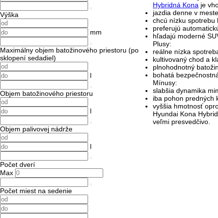
Hybridná Kona
je vho
jazdia denne v meste
Výška
chcú nízku spotrebu 
preferujú automatick
mm
hľadajú moderné SU
Plusy:
Maximálny objem batožinového priestoru (po
reálne nízka spotreb
sklopení sedadiel)
kultivovaný chod a k
plnohodnotný batožin
bohatá bezpečnostná
l
Mínusy:
slabšia dynamika mi
Objem batožinového priestoru
iba pohon predných k
vyššia hmotnosť opro
l
Hyundai Kona Hybrid 
veľmi presvedčivo.
Objem palivovej nádrže
l
Počet dverí
Max
Počet miest na sedenie