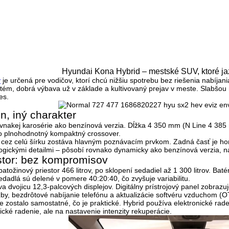
Hyundai Kona Hybrid – mestské SUV, ktoré ja
y
je určená pre vodičov, ktorí chcú
nižšiu spotrebu bez riešenia nabíjani
stém, dobrá výbava už v základe a kultivovaný prejav v meste. Slabš
es.
n, iný charakter
ovnakej karosérie ako benzínová verzia. Dĺžka 4 350 mm (N Line 4 3
o plnohodnotný kompaktný crossover.
a cez celú šírku zostáva hlavným poznávacím prvkom. Zadná časť je hori
logickými detailmi – pôsobí rovnako dynamicky ako benzínová verzia, 
iestor: bez kompromisov
batožinový priestor 466 litrov
, po sklopení sedadiel až 1 300 litrov. Ba
edadlá sú delené v pomere 40:20:40, čo zvyšuje variabilitu.
 dvojicu 12,3-palcových displejov. Digitálny prístrojový panel zobrazuj
žby, bezdrôtové nabíjanie telefónu a aktualizácie softvéru vzduchom (O
e zostalo samostatné, čo je praktické. Hybrid používa elektronické rad
ické radenie, ale na nastavenie intenzity rekuperácie.