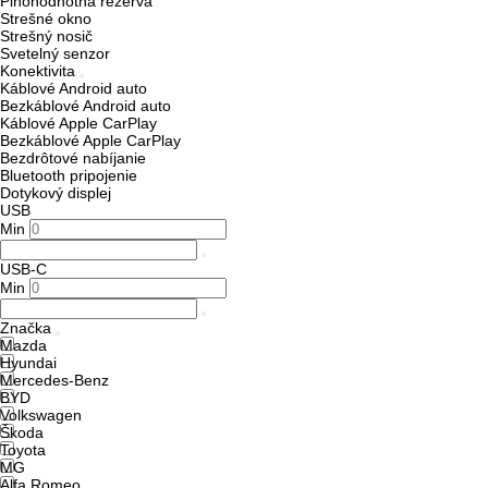
Plnohodnotná rezerva
Strešné okno
Strešný nosič
Svetelný senzor
Konektivita
Káblové Android auto
Bezkáblové Android auto
Káblové Apple CarPlay
Bezkáblové Apple CarPlay
Bezdrôtové nabíjanie
Bluetooth pripojenie
Dotykový displej
USB
Min
USB-C
Min
Značka
Mazda
Hyundai
Mercedes-Benz
BYD
Volkswagen
Škoda
Toyota
MG
Alfa Romeo