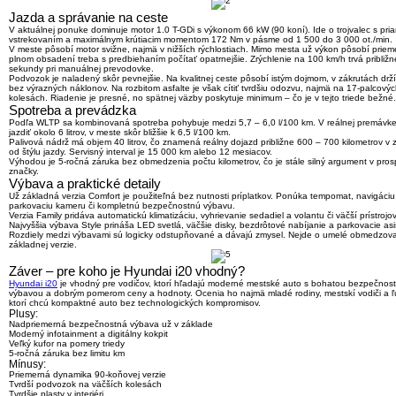
Jazda a správanie na ceste
V aktuálnej ponuke dominuje motor
1.0 T-GDi s výkonom 66 kW (90 koní)
. Ide o trojvalec s pr
vstrekovaním a maximálnym krútiacim momentom 172 Nm v pásme od 1 500 do 3 000 ot./min.
V meste pôsobí motor svižne, najmä v nižších rýchlostiach. Mimo mesta už výkon pôsobí prieme
plnom obsadení treba s predbiehaním počítať opatrnejšie. Zrýchlenie na 100 km/h trvá približn
sekundy pri manuálnej prevodovke.
Podvozok je naladený skôr pevnejšie. Na kvalitnej ceste pôsobí istým dojmom, v zákrutách drž
bez výrazných náklonov. Na rozbitom asfalte je však cítiť tvrdšiu odozvu, najmä na 17-palcový
kolesách. Riadenie je presné, no spätnej väzby poskytuje minimum – čo je v tejto triede bežné.
Spotreba a prevádzka
Podľa WLTP sa kombinovaná spotreba pohybuje medzi
5,7 – 6,0 l/100 km
. V reálnej premávk
jazdiť okolo 6 litrov, v meste skôr bližšie k 6,5 l/100 km.
Palivová nádrž má objem 40 litrov, čo znamená reálny dojazd približne 600 – 700 kilometrov v z
od štýlu jazdy. Servisný interval je 15 000 km alebo 12 mesiacov.
Výhodou je
5-ročná záruka bez obmedzenia počtu kilometrov
, čo je stále silný argument v pro
značky.
Výbava a praktické detaily
Už základná verzia Comfort je použiteľná bez nutnosti príplatkov. Ponúka tempomat, navigáciu
parkovaciu kameru či kompletnú bezpečnostnú výbavu.
Verzia Family pridáva automatickú klimatizáciu, vyhrievanie sedadiel a volantu či väčší prístrojo
Najvyššia výbava Style prináša LED svetlá, väčšie disky, bezdrôtové nabíjanie a parkovacie asi
Rozdiely medzi výbavami sú logicky odstupňované a dávajú zmysel. Nejde o umelé obmedzov
základnej verzie.
Záver – pre koho je Hyundai i20 vhodný?
Hyundai i20
je vhodný pre vodičov, ktorí hľadajú
moderné mestské auto s bohatou bezpečnos
výbavou a dobrým pomerom ceny a hodnoty
. Ocenia ho najmä mladé rodiny, mestskí vodiči a ľ
ktorí chcú kompaktné auto bez technologických kompromisov.
Plusy:
Nadpriemerná bezpečnostná výbava už v základe
Moderný infotainment a digitálny kokpit
Veľký kufor na pomery triedy
5-ročná záruka bez limitu km
Mínusy:
Priemerná dynamika 90-koňovej verzie
Tvrdší podvozok na väčších kolesách
Tvrdšie plasty v interiéri