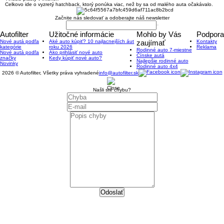
Celkovo ide o vyzretý hatchback, ktorý ponúka viac, než by sa od malého auta očakávalo.
Začnite nás sledovať a odoberajte náš newsletter
Autofilter
Užitočné informácie
Mohlo by Vás
Podpora
Nové autá podľa
Aké auto kúpiť? 10 najlacnejších áut
zaujímať
Kontakty
kategórie
roku 2026
Reklama
Rodinné auto 7-miestne
Nové autá podľa
Ako prihlásiť nové auto
Čínske autá
značky
Kedy kúpiť nové auto?
Najlepšie rodinné auto
Novinky
Rodinné auto 4x4
2026 © Autofilter, Všetky práva vyhradené
info@autofilter.sk
Našli ste chybu?
Odoslať