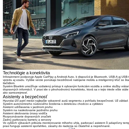
Technológie a konektivita
Infotainment podporuje Apple CarPlay a Android Auto, k dispozícii je Bluetooth, USB-A aj USB-
vpredu aj vzadu. Vyššie verzie ponúkajú
bezdrôtové nabíjanie mobilu
a inteligentný kľúč so št
tlačidlom.
Systém Bluelink umožňuje vzdialený prístup k vybraným funkciám vozidla a online služby vráta
dopravných informácií. V praxi ide o plnohodnotnú konektivitu, ktorá sa v tejto triede ešte stále
ako samozrejmosť.
Asistenty a bezpečnosť
Hyundai i20 patrí medzi najlepšie vybavené autá segmentu z pohľadu bezpečnosti. Už základ 
Systém autonómneho núdzového brzdenia s detekciou chodcov a cyklistov
Asistent udržiavania v jazdnom pruhu
Systém na nasledovanie jazdného pruhu
Asistent sledovania únavy vodiča
Rozpoznávanie dopravných značiek
Zadnú parkovaciu kameru a senzory
Vo vyšších výbavách pribúda monitorovanie mŕtveho uhla, parkovací asistent či adaptívny tem
praxi fungujú asistenti spoľahlivo, zásahy do riadenia sú čitateľné a neprehnané.