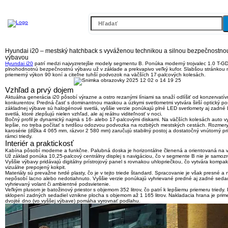
Hyundai i20 – mestský hatchback s vyváženou technikou a silnou bezpečnostno
výbavou
Hyundai i20
patrí medzi
najvyzretejšie modely segmentu B
. Ponúka moderný trojvalec 1.0 T-GD
plnohodnotnú bezpečnostnú výbavu už v základe a prekvapivo veľký kufor. Slabšou stránkou
priemerný výkon 90 koní a citeľne tuhší podvozok na väčších 17-palcových kolesách.
Vzhľad a prvý dojem
Aktuálna generácia i20 pôsobí výrazne a ostro rezanými líniami sa snaží odlíšiť od konzervatív
konkurentov. Predná časť s dominantnou maskou a úzkymi svetlometmi vytvára širší optický pos
základnej výbave sú halogénové svetlá, vyššie verzie ponúkajú
plné LED svetlomety aj zadné
svetlá
, ktoré zlepšujú nielen vzhľad, ale aj reálnu viditeľnosť v noci.
Bočný profil je dynamický najmä s 16- alebo 17-palcovými diskami. Na väčších kolesách auto v
lepšie, no treba počítať s tvrdšou odozvou podvozka na rozbitých mestských cestách. Rozmer
karosérie (dĺžka 4 065 mm, rázvor 2 580 mm) zaručujú stabilný postoj a dostatočný vnútorný pri
rámci triedy.
Interiér a praktickosť
Kabína pôsobí moderne a funkčne. Palubná doska je horizontálne členená a orientovaná na v
Už základ ponúka
10,25-palcový centrálny displej s navigáciou
, čo v segmente B nie je samozr
Vyššie výbavy pridávajú digitálny prístrojový panel s rovnakou uhlopriečkou, čo vytvára kompak
vizuálne prepojený kokpit.
Materiály sú prevažne tvrdé plasty, čo je v tejto triede štandard. Spracovanie je však presné a n
nepôsobí lacno alebo nedotiahnuto. Vyššie verzie ponúkajú vyhrievané predné aj zadné seda
vyhrievaný volant či ambientné podsvietenie.
Veľkým plusom je
batožinový priestor s objemom 352 litrov
, čo patrí k lepšiemu priemeru triedy.
sklopení zadných sedadiel vznikne plocha s objemom až 1 165 litrov. Nakladacia hrana je prim
dvojité dno (vo vyššej výbave) pomáha vyrovnať podlahu.