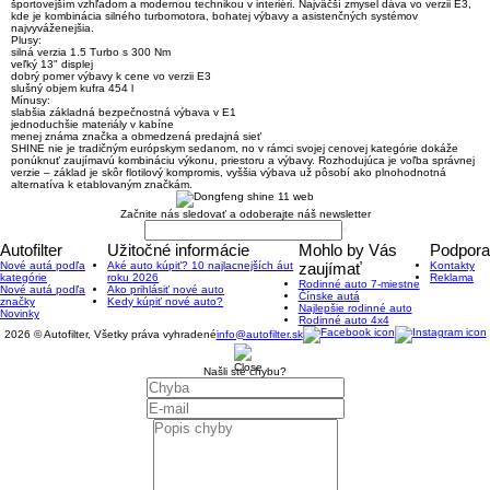
športovejším vzhľadom a modernou technikou v interiéri
. Najväčší zmysel dáva vo verzii E3,
kde je kombinácia silného turbomotora, bohatej výbavy a asistenčných systémov
najvyváženejšia.
Plusy:
silná verzia 1.5 Turbo s 300 Nm
veľký 13" displej
dobrý pomer výbavy k cene vo verzii E3
slušný objem kufra 454 l
Mínusy:
slabšia základná bezpečnostná výbava v E1
jednoduchšie materiály v kabíne
menej známa značka a obmedzená predajná sieť
SHINE nie je tradičným európskym sedanom, no v rámci svojej cenovej kategórie dokáže
ponúknuť zaujímavú kombináciu výkonu, priestoru a výbavy. Rozhodujúca je voľba správnej
verzie – základ je skôr flotilový kompromis, vyššia výbava už pôsobí ako plnohodnotná
alternatíva k etablovaným značkám.
Začnite nás sledovať a odoberajte náš newsletter
Autofilter
Užitočné informácie
Mohlo by Vás
Podpora
Nové autá podľa
Aké auto kúpiť? 10 najlacnejších áut
zaujímať
Kontakty
kategórie
roku 2026
Reklama
Rodinné auto 7-miestne
Nové autá podľa
Ako prihlásiť nové auto
Čínske autá
značky
Kedy kúpiť nové auto?
Najlepšie rodinné auto
Novinky
Rodinné auto 4x4
2026 © Autofilter, Všetky práva vyhradené
info@autofilter.sk
Našli ste chybu?