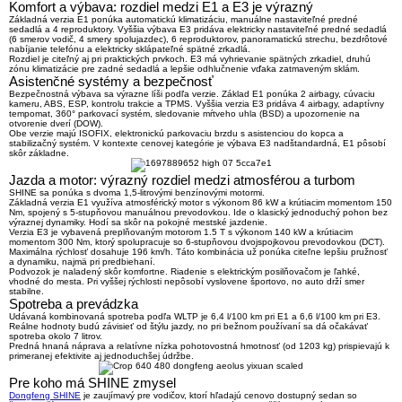
Komfort a výbava: rozdiel medzi E1 a E3 je výrazný
Základná verzia E1 ponúka automatickú klimatizáciu, manuálne nastaviteľné predné
sedadlá a 4 reproduktory. Vyššia výbava E3 pridáva
elektricky nastaviteľné predné sedadlá
(6 smerov vodič, 4 smery spolujazdec)
, 6 reproduktorov, panoramatickú strechu, bezdrôtové
nabíjanie telefónu a elektricky sklápateľné spätné zrkadlá.
Rozdiel je citeľný aj pri praktických prvkoch. E3 má vyhrievanie spätných zrkadiel, druhú
zónu klimatizácie pre zadné sedadlá a lepšie odhlučnenie vďaka zatmaveným sklám.
Asistenčné systémy a bezpečnosť
Bezpečnostná výbava sa výrazne líši podľa verzie. Základ E1 ponúka 2 airbagy, cúvaciu
kameru, ABS, ESP, kontrolu trakcie a TPMS. Vyššia verzia E3 pridáva
4 airbagy, adaptívny
tempomat, 360° parkovací systém, sledovanie mŕtveho uhla (BSD) a upozornenie na
otvorenie dverí (DOW)
.
Obe verzie majú ISOFIX, elektronickú parkovaciu brzdu s asistenciou do kopca a
stabilizačný systém. V kontexte cenovej kategórie je výbava E3 nadštandardná, E1 pôsobí
skôr základne.
Jazda a motor: výrazný rozdiel medzi atmosférou a turbom
SHINE sa ponúka s dvoma 1,5-litrovými benzínovými motormi.
Základná verzia E1 využíva atmosférický motor s výkonom 86 kW a krútiacim momentom 150
Nm, spojený s 5-stupňovou manuálnou prevodovkou. Ide o klasický jednoduchý pohon bez
výraznej dynamiky. Hodí sa skôr na pokojné mestské jazdenie.
Verzia E3 je vybavená preplňovaným motorom 1.5 T s výkonom
140 kW a krútiacim
momentom 300 Nm
, ktorý spolupracuje so 6-stupňovou dvojspojkovou prevodovkou (DCT).
Maximálna rýchlosť dosahuje 196 km/h. Táto kombinácia už ponúka citeľne lepšiu pružnosť
a dynamiku, najmä pri predbiehaní.
Podvozok je naladený skôr komfortne. Riadenie s elektrickým posilňovačom je ľahké,
vhodné do mesta. Pri vyššej rýchlosti nepôsobí vyslovene športovo, no auto drží smer
stabilne.
Spotreba a prevádzka
Udávaná kombinovaná spotreba podľa WLTP je
6,4 l/100 km pri E1 a 6,6 l/100 km pri E3
.
Reálne hodnoty budú závisieť od štýlu jazdy, no pri bežnom používaní sa dá očakávať
spotreba okolo 7 litrov.
Predná hnaná náprava a relatívne nízka pohotovostná hmotnosť (od 1203 kg) prispievajú k
primeranej efektivite aj jednoduchšej údržbe.
Pre koho má SHINE zmysel
Dongfeng SHINE
je zaujímavý pre vodičov, ktorí hľadajú
cenovo dostupný sedan so