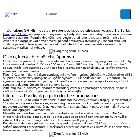
Dongfeng SHINE – dostupné športové kupé so silnejšou verziou 1.5 Turbo
Dongfeng SHINE
vstupuje do nižšej strednej triedy ako cenovo dostupný sedan so športovo
ladeným dizajnom. Ponúka dve výkonové verzie benzínového motora, pričom silnejšia
varianta s dvojspojkovou prevodovkou pôsobí prekvapivo dynamicky. Slabšou stránkou
zostáva jednoduchšie spracovanie niektorých detailov a menší rozsah asistenčných
systémov v základnej výbave.
Dizajn, ktorý chce pôsobiť športovo
SHINE má proporcie klasického štvordverového sedanu s mierne splývajúcou líniou strechy,
ktorá vytvára dojem kupé.
Dĺžka 4660 mm a rázvor 2680 mm
ho radia medzi kompaktné
sedany nižšej strednej triedy. Auto nepôsobí lacno, skôr sa snaží zaujať ostrými líniami a
výraznou prednou maskou.
Predná časť je nízka, s úzkymi svetlometmi a veľkou maskou chladiča. V základnej verzii E1
sú predné svetlomety halogénové, vyššia výbava E3 už používa
plne LED techniku
, čo
výrazne zlepšuje vizuálny dojem aj funkčnosť v noci. Zadná časť je opticky široká, s LED
svetlami a decentným spojlerom na veku kufra.
Auto stojí na 16-palcových diskoch v základnej verzii a 17-palcových v silnejšej. Najmä s
väčšími kolesami pôsobí podvozok opticky vyváženejšie.
Interiér: veľký displej a jednoduché spracovanie
Kabína SHINE je navrhnutá moderne, s dôrazom na veľký centrálny displej. Dominantou je
13-palcová dotyková obrazovka
, ktorá integruje väčšinu funkcií vrátane audiosystému,
Bluetooth a prepojenia telefónu. Pred vodičom sa nachádza 7-palcový informačný displej
medzi analógovými ukazovateľmi.
Materiály sú prevažne plastové, palubná doska je z mäkčeného plastu, no nižšie časti
interiéru už pôsobia jednoduchšie. Spracovanie zodpovedá cenovej kategórii. Vo vyššej
výbave E3 je interiér tmavý, zatiaľ čo E1 ponúka svetlejšie prevedenie.
Pozitívom je
dostatok priestoru na nohy vpredu aj vzadu
. Rázvor 2680 mm zabezpečuje
slušnú pozdĺžnu priestrannosť. Batožinový priestor má objem 454 litrov, čo je nadpriemer v
triede sedanov tejto veľkosti.