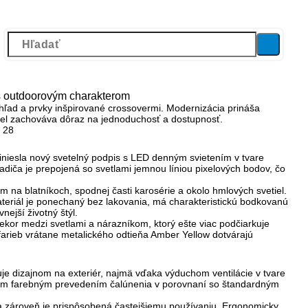
s outdoorovým charakterom
zhľad a
prvky inšpirované crossovermi.
Modernizácia prináša
odel zachováva dôraz na jednoduchosť a dostupnosť.
iniesla
nový svetelný podpis
s LED denným svietením v tvare
adiča je prepojená so svetlami jemnou líniou pixelových bodov, čo
na blatníkoch, spodnej časti karosérie a okolo hmlových svetiel.
ateriál je ponechaný bez lakovania, má charakteristickú bodkovanú
ejší životný štýl.
ekor medzi svetlami a nárazníkom, ktorý ešte viac podčiarkuje
 farieb vrátane metalického odtieňa Amber Yellow dotvárajú
e dizajnom na exteriér, najmä vďaka výduchom ventilácie v tvare
ejším farebným prevedením čalúnenia v porovnaní so štandardným
je a zároveň je prispôsobená častejšiemu používaniu. Ergonomicky