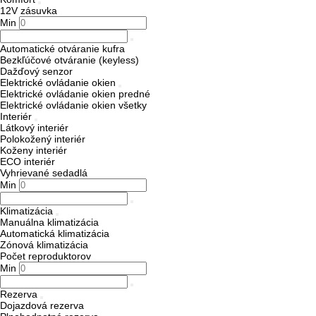
12V zásuvka
Min
Automatické otváranie kufra
Bezkľúčové otváranie (keyless)
Dažďový senzor
Elektrické ovládanie okien
Elektrické ovládanie okien predné
Elektrické ovládanie okien všetky
Interiér
Látkový interiér
Polokožený interiér
Koženy interiér
ECO interiér
Vyhrievané sedadlá
Min
Klimatizácia
Manuálna klimatizácia
Automatická klimatizácia
Zónová klimatizácia
Počet reproduktorov
Min
Rezerva
Dojazdová rezerva