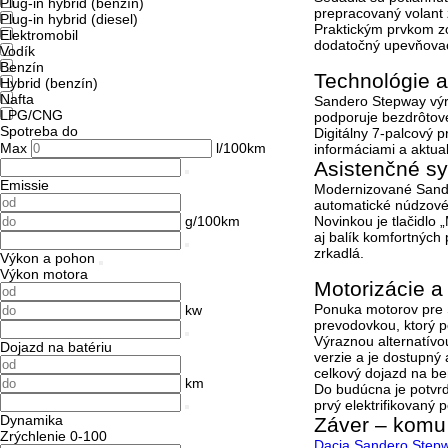
Plug-in hybrid (benzín)
prepracovaný volant z
Plug-in hybrid (diesel)
Praktickým prvkom 
Elektromobil
dodatočný upevňovací
Vodík
Benzín
Technológie a
Hybrid (benzín)
Nafta
Sandero Stepway výra
LPG/CNG
podporuje bezdrôtov
Spotreba do
Digitálny 7-palcový p
Max
l/100km
informáciami a aktua
Asistenčné s
Emissie
Modernizované Sande
automatické núdzové 
g/100km
Novinkou je tlačidlo
„
aj balík komfortných
zrkadlá.
Výkon a pohon
Výkon motora
Motorizácie a
Ponuka motorov pre 
kw
prevodovkou, ktorý 
Výraznou alternatívo
Dojazd na batériu
verzie a je dostupný
celkový dojazd na b
km
Do budúcna je potvrd
prvý elektrifikovaný 
Dynamika
Záver – komu
Zrýchlenie 0-100
Dacia Sandero Step