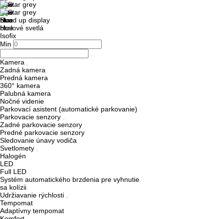
Head up display
Hmlové svetlá
Isofix
Min
Kamera
Zadná kamera
Predná kamera
360° kamera
Palubná kamera
Nočné videnie
Parkovací asistent (automatické parkovanie)
Parkovacie senzory
Zadné parkovacie senzory
Predné parkovacie senzory
Sledovanie únavy vodiča
Svetlomety
Halogén
LED
Full LED
Systém automatického brzdenia pre vyhnutie
sa kolízii
Udržiavanie rýchlosti
Tempomat
Adaptívny tempomat
Komfort