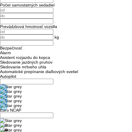
Počet samostatných sedadiel
Prevádzková hmotnosť vozidla
kg
Bezpečnosť
Alarm
Asistent rozjazdu do kopca
Sledovanie jazdných pruhov
Sledovanie mŕtveho uhla
Automatické prepínanie diaľkových svetiel
Autopilot
Euro NCAP