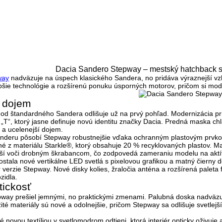
Dacia Sandero Stepway – mestský hatchback 
way
nadväzuje na úspech klasického Sandera, no pridáva výraznejší v
lepšie technológie a rozšírenú ponuku úsporných motorov, pričom si m
ý dojem
od štandardného Sandera odlišuje už na prvý pohľad. Modernizácia pr
T“, ktorý jasne definuje novú identitu značky Dacia. Predná maska chl
 a ucelenejší dojem.
nderu pôsobí Stepway robustnejšie vďaka ochranným plastovým prvkom 
ené z materiálu
Starkle®
, ktorý obsahuje 20 % recyklovaných plastov. M
ejší voči drobným škrabancom, čo zodpovedá zameraniu modelu na aktívn
ostala nové vertikálne LED svetlá s
pixelovou grafikou
a matný čierny d
 verzie Stepway. Nové disky kolies, žraločia anténa a rozšírená paleta
zidla.
ktickosť
pway prešiel jemnými, no praktickými zmenami. Palubná doska nadväzuj
té materiály sú nové a odolnejšie, pričom Stepway sa odlišuje svetl
é novou textíliou v svetlomodrom odtieni, ktorá interiér opticky oživu