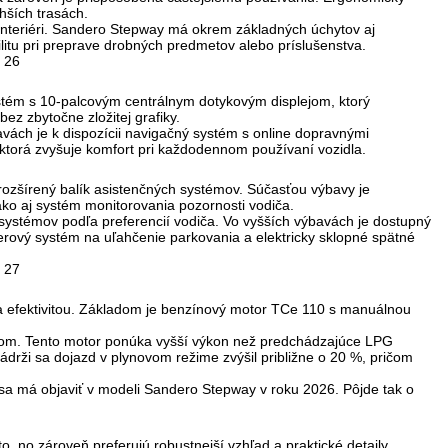
hších trasách.
interiéri. Sandero Stepway má okrem základných úchytov aj
ilitu pri preprave drobných predmetov alebo príslušenstva.
ystém s 10-palcovým centrálnym dotykovým displejom, ktorý
ez zbytočne zložitej grafiky.
ýbavách je k dispozícii navigačný systém s online dopravnými
 ktorá zvyšuje komfort pri každodennom používaní vozidla.
zšírený balík asistenčných systémov. Súčasťou výbavy je
ako aj systém monitorovania pozornosti vodiča.
 systémov podľa preferencií vodiča. Vo vyšších výbavách je dostupný
merový systém na uľahčenie parkovania a elektricky sklopné spätné
efektivitou. Základom je benzínový motor TCe 110 s manuálnou
mom. Tento motor ponúka vyšší výkon než predchádzajúce LPG
drži sa dojazd v plynovom režime zvýšil približne o 20 %, pričom
sa má objaviť v modeli Sandero Stepway v roku 2026. Pôjde tak o
, no zároveň preferujú robustnejší vzhľad a praktické detaily