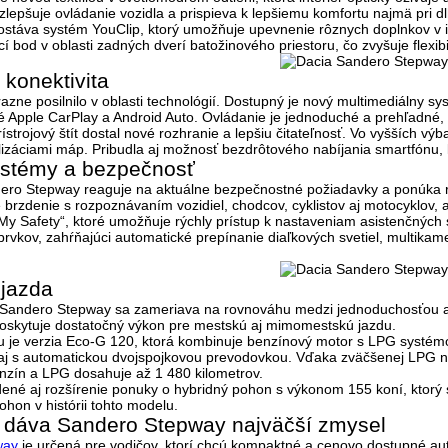
lepšuje ovládanie vozidla a prispieva k lepšiemu komfortu najmä pri dl
zostáva systém
YouClip
, ktorý umožňuje upevnenie rôznych doplnkov v 
 bod v oblasti zadných dverí batožinového priestoru, čo zvyšuje flexib
 konektivita
zne posilnilo v oblasti technológií. Dostupný je nový multimediálny s
é
Apple CarPlay a Android Auto
. Ovládanie je jednoduché a prehľadné, b
rístrojový štít dostal nové rozhranie a lepšiu čitateľnosť. Vo vyšších v
lizáciami máp. Pribudla aj možnosť
bezdrôtového nabíjania smartfónu
,
ystémy a bezpečnosť
ro Stepway reaguje na aktuálne bezpečnostné požiadavky a ponúka ro
brzdenie s rozpoznávaním vozidiel, chodcov, cyklistov aj motocyklov, 
My Safety“
, ktoré umožňuje rýchly prístup k nastaveniam asistenčných
 prvkov, zahŕňajúci automatické prepínanie diaľkových svetiel, multika
 jazda
Sandero Stepway sa zameriava na rovnováhu medzi jednoduchosťou a 
poskytuje dostatočný výkon pre mestskú aj mimomestskú jazdu.
u je verzia
Eco-G 120
, ktorá kombinuje benzínový motor s LPG systé
 aj s automatickou dvojspojkovou prevodovkou. Vďaka zväčšenej LPG ná
enzín a LPG dosahuje až
1 480 kilometrov
.
ené aj rozšírenie ponuky o hybridný pohon s výkonom 155 koní, ktorý 
pohon v histórii tohto modelu.
 dáva Sandero Stepway najväčší zmysel
way
je určená pre vodičov, ktorí chcú kompaktné a cenovo dostupné auto