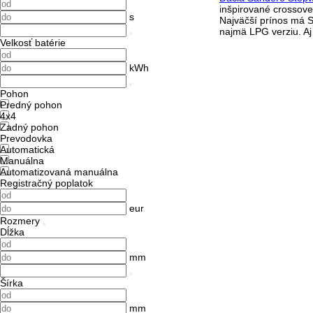
inšpirované crossove
s
Najväčší prínos má St
najmä LPG verziu. Aj
Velkosť batérie
kWh
Pohon
Predný pohon
4x4
Zadný pohon
Prevodovka
Automatická
Manuálna
Automatizovaná manuálna
Registračný poplatok
eur
Rozmery
Dĺžka
mm
Šírka
mm