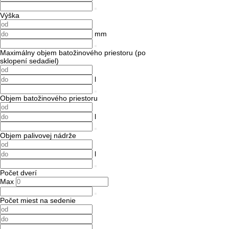
Výška
mm
Maximálny objem batožinového priestoru (po
sklopení sedadiel)
l
Objem batožinového priestoru
l
Objem palivovej nádrže
l
Počet dverí
Max
Počet miest na sedenie