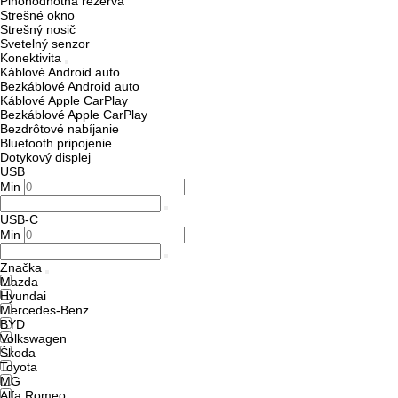
Plnohodnotná rezerva
Strešné okno
Strešný nosič
Svetelný senzor
Konektivita
Káblové Android auto
Bezkáblové Android auto
Káblové Apple CarPlay
Bezkáblové Apple CarPlay
Bezdrôtové nabíjanie
Bluetooth pripojenie
Dotykový displej
USB
Min
USB-C
Min
Značka
Mazda
Hyundai
Mercedes-Benz
BYD
Volkswagen
Škoda
Toyota
MG
Alfa Romeo