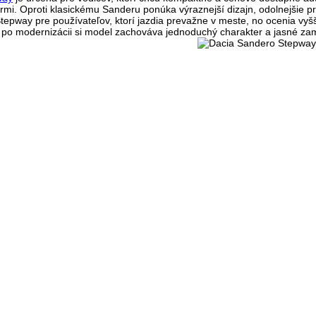
rmi. Oproti klasickému Sanderu ponúka výraznejší dizajn, odolnejšie pr
epway pre používateľov, ktorí jazdia prevažne v meste, no ocenia vyšši
 po modernizácii si model zachováva jednoduchý charakter a jasné za