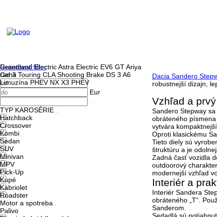
Resetovať filter
Grandland Electric
Astra Electric
EV6 GT
Ariya
Cena
rad 3 Touring
CLA Shooting Brake
DS 3
A6
Dacia Sandero Step
Limuzína PHEV
NX
X3 PHEV
robustnejší dizajn, 
Eur
Vzhľad a prv
TYP KAROSÉRIE
Sandero Stepway sa 
Hatchback
obráteného písmena „
Crossover
vytvára kompaktnejší
Kombi
Oproti klasickému Sa
Sedan
Tieto diely sú vyrob
SUV
štruktúru a je odoln
Minivan
Zadná časť vozidla d
MPV
outdoorový charakter
Pick-Up
modernejší vzhľad vo
Kupé
Interiér a pra
Kabriolet
Interiér Sandera Ste
Roadster
obráteného
„T“.
Použi
Motor a spotreba
Sanderom.
Palivo
Sedadlá sú potiahnut