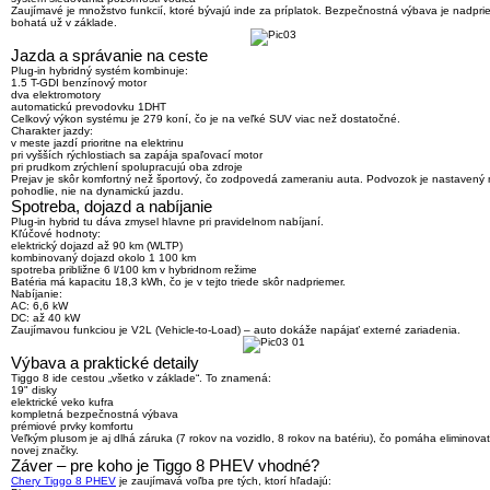
Zaujímavé je množstvo funkcií, ktoré bývajú inde za príplatok.
Bezpečnostná výbava je nadpri
bohatá už v základe
.
Jazda a správanie na ceste
Plug-in hybridný systém kombinuje:
1.5 T-GDI benzínový motor
dva elektromotory
automatickú prevodovku 1DHT
Celkový výkon systému je
279 koní
, čo je na veľké SUV viac než dostatočné.
Charakter jazdy:
v meste jazdí prioritne na elektrinu
pri vyšších rýchlostiach sa zapája spaľovací motor
pri prudkom zrýchlení spolupracujú oba zdroje
Prejav je skôr komfortný než športový
, čo zodpovedá zameraniu auta. Podvozok je nastavený 
pohodlie, nie na dynamickú jazdu.
Spotreba, dojazd a nabíjanie
Plug-in hybrid tu dáva zmysel hlavne pri pravidelnom nabíjaní.
Kľúčové hodnoty:
elektrický dojazd až 90 km (WLTP)
kombinovaný dojazd okolo 1 100 km
spotreba približne 6 l/100 km v hybridnom režime
Batéria má kapacitu
18,3 kWh
, čo je v tejto triede skôr nadpriemer.
Nabíjanie:
AC: 6,6 kW
DC: až 40 kW
Zaujímavou funkciou je
V2L (Vehicle-to-Load)
– auto dokáže napájať externé zariadenia.
Výbava a praktické detaily
Tiggo 8 ide cestou „všetko v základe“. To znamená:
19" disky
elektrické veko kufra
kompletná bezpečnostná výbava
prémiové prvky komfortu
Veľkým plusom je aj
dlhá záruka (7 rokov na vozidlo, 8 rokov na batériu)
, čo pomáha eliminova
novej značky.
Záver – pre koho je Tiggo 8 PHEV vhodné?
Chery Tiggo 8 PHEV
je zaujímavá voľba pre tých, ktorí hľadajú: