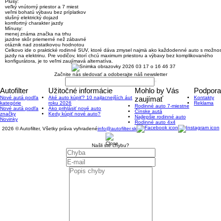
Plusy:
veľký vnútorný priestor a 7 miest
veľmi bohatú výbavu bez príplatkov
slušný elektrický dojazd
komfortný charakter jazdy
Mínusy:
menej známa značka na trhu
jazdne skôr priemerné než zábavné
otáznik nad zostatkovou hodnotou
Celkovo ide o
praktické rodinné SUV, ktoré dáva zmysel najmä ako každodenné auto s možno
jazdy na elektrinu
. Pre vodičov, ktorí chcú maximum priestoru a výbavy bez komplikovaného
konfigurátora, je to veľmi zaujímavá alternatíva.
Začnite nás sledovať a odoberajte náš newsletter
Autofilter
Užitočné informácie
Mohlo by Vás
Podpora
Nové autá podľa
Aké auto kúpiť? 10 najlacnejších áut
zaujímať
Kontakty
kategórie
roku 2026
Reklama
Rodinné auto 7-miestne
Nové autá podľa
Ako prihlásiť nové auto
Čínske autá
značky
Kedy kúpiť nové auto?
Najlepšie rodinné auto
Novinky
Rodinné auto 4x4
2026 © Autofilter, Všetky práva vyhradené
info@autofilter.sk
Našli ste chybu?