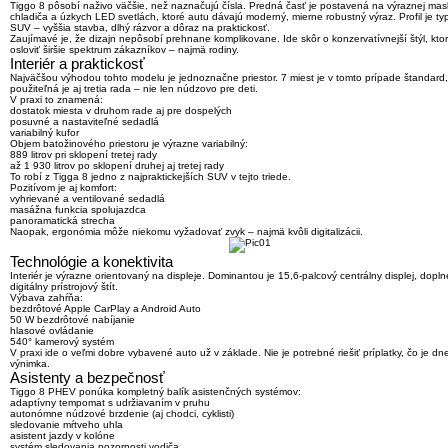
Tiggo 8 pôsobí naživo väčšie, než naznačujú čísla. Predná časť je postavená na výraznej ma
chladiča a úzkych LED svetlách, ktoré autu dávajú moderný, mierne robustný výraz. Profil je ty
SUV – vyššia stavba, dlhý rázvor a dôraz na praktickosť.
Zaujímavé je, že dizajn nepôsobí prehnane komplikovane.
Ide skôr o konzervatívnejší štýl
, kto
osloviť širšie spektrum zákazníkov – najmä rodiny.
Interiér a praktickosť
Najväčšou výhodou tohto modelu je jednoznačne priestor.
7 miest je v tomto prípade štandard
použiteľná je aj tretia rada – nie len núdzovo pre deti.
V praxi to znamená:
dostatok miesta v druhom rade aj pre dospelých
posuvné a nastaviteľné sedadlá
variabilný kufor
Objem batožinového priestoru je výrazne variabilný:
889 litrov pri sklopení tretej rady
až
1 930 litrov po sklopení druhej aj tretej rady
To robí z Tigga 8 jedno z najpraktickejších SUV v tejto triede.
Pozitívom je aj komfort:
vyhrievané a ventilované sedadlá
masážna funkcia spolujazdca
panoramatická strecha
Naopak, ergonómia môže niekomu vyžadovať zvyk – najmä kvôli digitalizácii.
Technológie a konektivita
Interiér je výrazne orientovaný na displeje. Dominantou je
15,6-palcový centrálny displej
, dopln
digitálny prístrojový štít.
Výbava zahŕňa:
bezdrôtové Apple CarPlay a Android Auto
50 W bezdrôtové nabíjanie
hlasové ovládanie
540° kamerový systém
V praxi ide o veľmi dobre vybavené auto už v základe.
Nie je potrebné riešiť príplatky
, čo je dn
výnimka.
Asistenty a bezpečnosť
Tiggo 8 PHEV ponúka kompletný balík asistenčných systémov:
adaptívny tempomat s udržiavaním v pruhu
autonómne núdzové brzdenie (aj chodci, cyklisti)
sledovanie mŕtveho uhla
asistent jazdy v kolóne
systém sledovania pozornosti vodiča