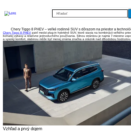
Chery Tiggo 8 PHEV – veľké rodinné SUV s dôrazom na priestor a technoló
Chery Tiggo 8 PHEV
patrí medzi plug-in hybridné SUV, ktoré stavia na kombinácii veľkého pries
bohatej výbavy a relatívne jednoduchého používania. Silnou stránkou je najmä
7-miestne uspo
a vysoký komfort
, slabinou môže byť menej známa značka a otáznik nad dlhodobou hodnotou
Vzhľad a prvý dojem