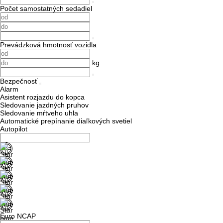
Počet samostatných sedadiel
Prevádzková hmotnosť vozidla
kg
Bezpečnosť
Alarm
Asistent rozjazdu do kopca
Sledovanie jazdných pruhov
Sledovanie mŕtveho uhla
Automatické prepínanie diaľkových svetiel
Autopilot
Euro NCAP