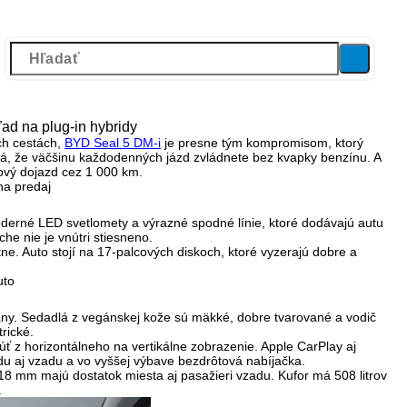
ad na plug-in hybridy
ch cestách,
BYD Seal 5 DM-i
je presne tým kompromisom, ktorý
, že väčšinu každodenných jázd zvládnete bez kvapky benzínu. A
kový dojazd cez 1 000 km.
erné LED svetlomety a výrazné spodné línie, ktoré dodávajú autu
eche nie je vnútri stiesneno.
tne. Auto stojí na 17-palcových diskoch, ktoré vyzerajú dobre a
any.
Sedadlá z vegánskej kože
sú mäkké, dobre tvarované a vodič
rické.
 z horizontálneho na vertikálne zobrazenie. Apple CarPlay aj
du aj vzadu a vo vyššej výbave bezdrôtová nabíjačka.
 718 mm majú dostatok miesta aj pasažieri vzadu. Kufor má
508 litrov
.