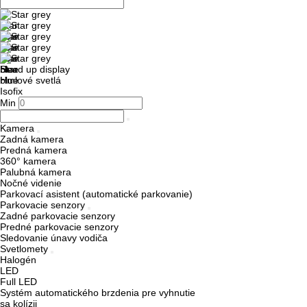
Head up display
Hmlové svetlá
Isofix
Min
Kamera
Zadná kamera
Predná kamera
360° kamera
Palubná kamera
Nočné videnie
Parkovací asistent (automatické parkovanie)
Parkovacie senzory
Zadné parkovacie senzory
Predné parkovacie senzory
Sledovanie únavy vodiča
Svetlomety
Halogén
LED
Full LED
Systém automatického brzdenia pre vyhnutie
sa kolízii