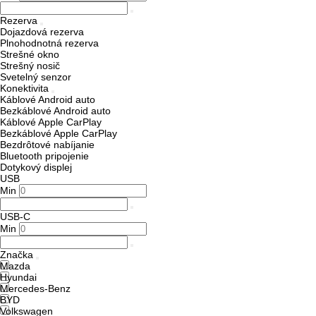
Rezerva
Dojazdová rezerva
Plnohodnotná rezerva
Strešné okno
Strešný nosič
Svetelný senzor
Konektivita
Káblové Android auto
Bezkáblové Android auto
Káblové Apple CarPlay
Bezkáblové Apple CarPlay
Bezdrôtové nabíjanie
Bluetooth pripojenie
Dotykový displej
USB
Min
USB-C
Min
Značka
Mazda
Hyundai
Mercedes-Benz
BYD
Volkswagen