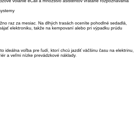
údzové volanie eCall a množstvo asistentov vrátane rozpoznávania
ožno raz za mesiac. Na dlhých trasách oceníte pohodlné sedadlá,
pájať elektroniku, takže na kempovaní alebo pri výpadku prúdu
 ideálna voľba pre ľudí, ktorí chcú jazdiť väčšinu času na elektrinu,
riér a veľmi nízke prevádzkové náklady.