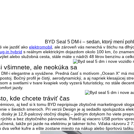
BYD Seal 5 DM-i – sedan, ktorý mení pohľ
é vie jazdiť ako
elektromobil
, ale zároveň vás nenechá v štichu na dlhý
lug-in hybrid
s reálnym elektrickým dojazdom okolo 100 km, čo znamená
ýlet alebo služobná cesta, stále máte v nádrži 48 litrov benzínu a cel
si všimnete, ale neokúka sa
5 DM-i elegantne a vyvážene. Predná časť s motívom
„Ocean X“
má mod
postoj. Bočný profil je čistý, aerodynamický, a aj napriek klesajúcej str
ásom
a svetlami v tvare kvapiek vody vyzerá futuristicky, no stále decen
omfort jazdy.
sto, kde chcete tráviť čas
prémiovo, aj keď si k tomu BYD nepripisuje zbytočné marketingové slog
nie v šiestich smeroch. Pri verzii Design je aj sedadlo spolujazdca elekt
 dosky je
12,8-palcový otočný displej
– jedným dotykom ho viete prepnúť
 rýchlo a bez zbytočného párovania. Poteší aj viacero USB portov vpre
učnená, takže pri jazde na elektrinu je takmer ticho. Vďaka rázvoru 2
ú dva veľké kufre a ešte zostane miesto na nákup alebo športovú tašku