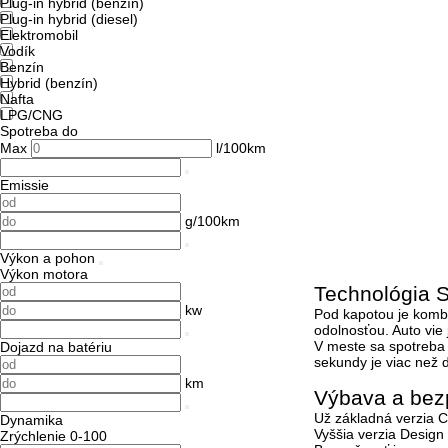
Plug-in hybrid (benzín)
Plug-in hybrid (diesel)
Elektromobil
Vodík
Benzín
Hybrid (benzín)
Nafta
LPG/CNG
Spotreba do
Max
l/100km
Emissie
g/100km
Výkon a pohon
Výkon motora
Technológia S
kw
Pod kapotou je komb
odolnosťou. Auto vie 
V meste sa spotreba p
Dojazd na batériu
sekundy je viac než 
km
Výbava a bez
Už základná verzia 
Dynamika
Vyššia verzia Design
Zrýchlenie 0-100