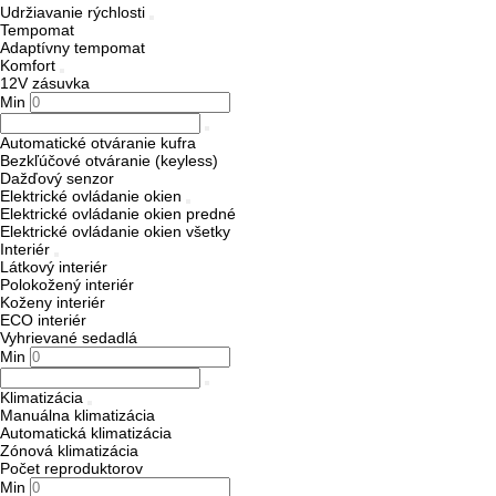
Udržiavanie rýchlosti
Tempomat
Adaptívny tempomat
Komfort
12V zásuvka
Min
Automatické otváranie kufra
Bezkľúčové otváranie (keyless)
Dažďový senzor
Elektrické ovládanie okien
Elektrické ovládanie okien predné
Elektrické ovládanie okien všetky
Interiér
Látkový interiér
Polokožený interiér
Koženy interiér
ECO interiér
Vyhrievané sedadlá
Min
Klimatizácia
Manuálna klimatizácia
Automatická klimatizácia
Zónová klimatizácia
Počet reproduktorov
Min