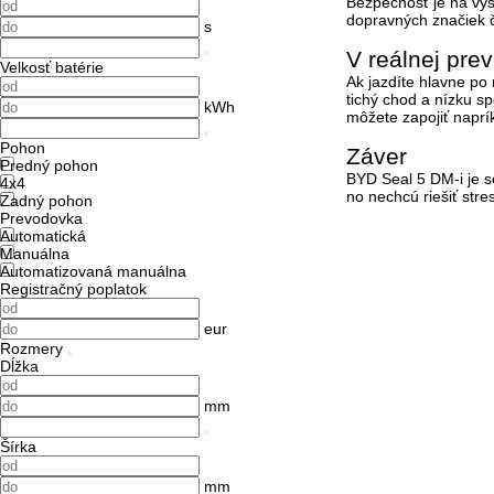
Bezpečnosť je na vys
dopravných značiek 
s
V reálnej pre
Velkosť batérie
Ak jazdíte hlavne po
tichý chod a nízku s
kWh
môžete zapojiť naprí
Pohon
Záver
Predný pohon
BYD Seal 5 DM-i je se
4x4
no nechcú riešiť str
Zadný pohon
Prevodovka
Automatická
Manuálna
Automatizovaná manuálna
Registračný poplatok
eur
Rozmery
Dĺžka
mm
Šírka
mm