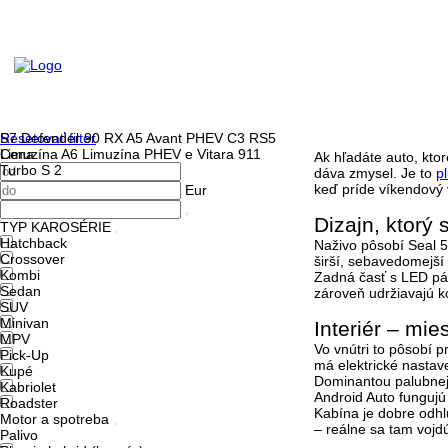
Resetovať filter
S7
Defender 90
RX
A5 Avant PHEV
C3
RS5
Cena
Limuzína
A6 Limuzína PHEV
e Vitara
911
Ak hľadáte auto, ktor
Turbo S
2
dáva zmysel. Je to
p
keď príde víkendový v
Eur
Dizajn, ktorý 
TYP KAROSÉRIE
Hatchback
Naživo pôsobí Seal 
Crossover
širší, sebavedomejší 
Kombi
Zadná časť s
LED p
Sedan
zároveň udržiavajú k
SUV
Minivan
Interiér – mie
MPV
Vo vnútri to pôsobí 
Pick-Up
má elektrické nastave
Kupé
Dominantou palubnej
Kabriolet
Android Auto fungujú
Roadster
Kabína je dobre odhl
Motor a spotreba
– reálne sa tam vojd
Palivo