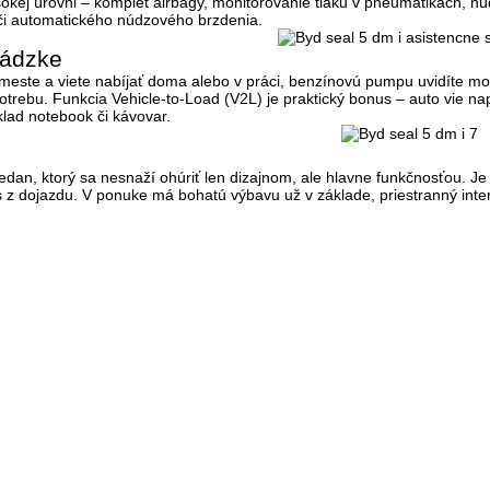
okej úrovni – komplet airbagy, monitorovanie tlaku v pneumatikách, n
či automatického núdzového brzdenia.
vádzke
 meste a viete nabíjať doma alebo v práci, benzínovú pumpu uvidíte m
potrebu. Funkcia
Vehicle-to-Load (V2L)
je praktický bonus – auto vie na
klad notebook či kávovar.
dan, ktorý sa nesnaží ohúriť len dizajnom, ale hlavne funkčnosťou. Je to
es z dojazdu. V ponuke má bohatú výbavu už v základe, priestranný inte