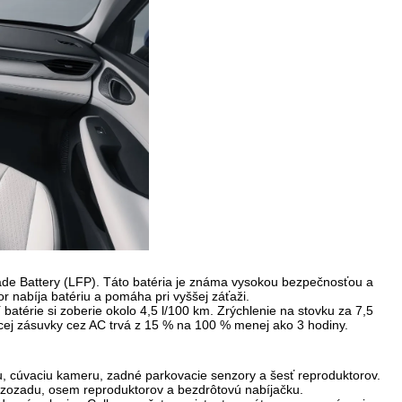
ade Battery (LFP). Táto batéria je známa vysokou bezpečnosťou a
r nabíja batériu a pomáha pri vyššej záťaži.
í batérie si zoberie okolo
4,5 l/100 km
. Zrýchlenie na stovku za 7,5
cej zásuvky cez AC trvá z 15 % na 100 % menej ako 3 hodiny.
u, cúvaciu kameru, zadné parkovacie senzory a šesť reproduktorov.
 zozadu, osem reproduktorov a bezdrôtovú nabíjačku.