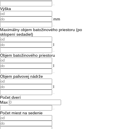
Výška
mm
Maximálny objem batožinového priestoru (po
sklopení sedadiel)
l
Objem batožinového priestoru
l
Objem palivovej nádrže
l
Počet dverí
Max
Počet miest na sedenie