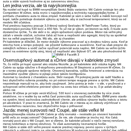
auta a stále vyzerá hodnotne aj so zatvorenou strechou.
Len jedna verzia, ale tá najvýkonnejšia
Na rozdiel od kupé tu BMW nevymýšľalo širokú škálu variantov.
M4 Cabrio existuje len ako
Competition M xDrive
, teda rovno v najvýkonnejšej a technicky najvyspelejšej forme. Z
pohľadu charakteru auta to dáva zmysel. Kabriolet je sám o sebe ťažší a mäkší koncept než
kupé, takže potrebuje dostatok výkonu aj trakcie, aby si zachoval temperament, ktorý sa od
modelu M4 očakáva.
Pod prednou kapotou pracuje
3,0-litrový radový šesťvalec M TwinPower Turbo
, ktorý po
modernizácii ponúka
530 koní a 650 Nm
. To už nie je výkon, pri ktorom sa rieši, či bude auto
dostatočne rýchle. Tu ide skôr o to, akým spôsobom výkon podáva. Motor má veľmi plný
záťah v strede otáčok, ochotne ťahá až hore a nepôsobí ako agregát, ktorý by sa spoliehal
len na veľké papierové čísla. Má silu, ale aj charakter.
Pri kabriolete je dôležité, že motor dokáže výborne pracovať aj s dvojitou tvárou auta. Keď je
strecha hore a tempo pokojné, vie pôsobiť kultivovane a suverénne. Keď sa však prepne do
ostrejších režimov a vodič začne využívať potenciál auta naplno,
M4 Cabrio sa veľmi rýchlo
zmení na extrémne rýchly stroj
, ktorý už nepôsobí ako štýlové GT, ale ako plnohodnotné M.
Osemstupňový automat a xDrive dávajú v kabriolete zmysel
To, čo môže pri kupé vyzerať ako otázka filozofie, je pri kabriolete skôr otázka logiky. M4
Cabrio sa spája výlučne s
8-stupňovou prevodovkou M Steptronic
a pohonom
M xDrive
, čo
je v tomto prípade správne riešenie. Otvorená karoséria, vyššia hmotnosť a orientácia na
maximálne využitie výkonu si pýtajú práve takúto konfiguráciu.
Automat tu neuberá z charakteru auta. Skôr naopak. Pri pokojnej jazde vie radiť hladko a
bez zbytočného rušenia posádky, no pri ostrom tempe reaguje presne a rýchlo. M4 Cabrio
nepotrebuje manuál na to, aby bolo zaujímavé. Jeho pointa je inde – v sile, v pružnosti a v
schopnosti veľmi efektívne preniesť výkon na cestu bez ohľadu na to, či je asfalt ideálny
alebo nie.
Pohon M xDrive je pri tejto verzii kľúčový.
530 koní v otvorenej zadokolke
by síce znelo
atraktívne, no v realite by sa veľká časť potenciálu auta využívala ťažšie. BMW preto stavilo
na systém, ktorý zachováva zadnokolkové cítenie, ale pridáva výrazne lepšiu trakciu a istotu
pri akcelerácii. V praxi to znamená, že M4 Cabrio vie z miesta aj zo zákruty zrýchľovať s
neuveriteľnou razanciou, bez zbytočného boja o priľnavosť.
Jazda: menej surovosti než Coupé, ale stále veľké M
Najzaujímavejšia otázka pri M4 Cabrio je vždy rovnaká – nestratilo po otvorení karosérie
príliš veľa zo svojej ostrosti? Odpoveď je, že
nie
, ale charakter je trochu iný. Kto čaká
rovnaký pocit ako v M4 Coupé, ten si všimne, že kabriolet pôsobí o niečo menej nervózne,
menej tvrdohlavo a menej okruhovo. To však automaticky neznamená horšie.
M4 Cabrio si stále drží veľmi presné reakcie prednej nápravy, pevnú oporu v rýchlych
zákrutách a výbornú trakciu na výjazde. Adaptívny M podvozok pomáha zvládať dve odlišné