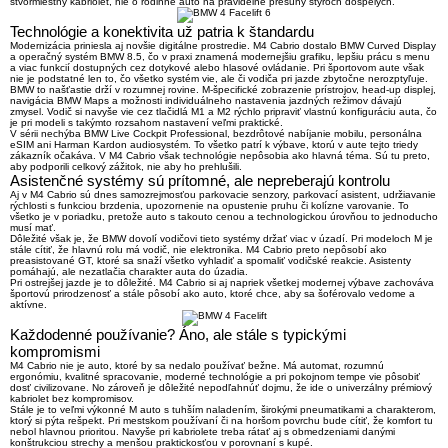
štvormiestny kabriolet
, nie o rodinné auto na pravidelné presuny štyroch dospelých.
Technológie a konektivita už patria k štandardu
Modernizácia priniesla aj novšie digitálne prostredie. M4 Cabrio dostalo
BMW Curved Display
a operačný systém
BMW 8.5
, čo v praxi znamená modernejšiu grafiku, lepšiu prácu s menu
a viac funkcií dostupných cez dotykové alebo hlasové ovládanie. Pri športovom aute však
nie je podstatné len to, čo všetko systém vie, ale či vodiča pri jazde zbytočne nerozptyľuje.
BMW to našťastie drží v rozumnej rovine. M-špecifické zobrazenie prístrojov, head-up displej,
navigácia BMW Maps a možnosti individuálneho nastavenia jazdných režimov dávajú
zmysel. Vodič si navyše vie cez tlačidlá M1 a M2 rýchlo pripraviť vlastnú konfiguráciu auta, čo
je pri modeli s takýmto rozsahom nastavení veľmi praktické.
V sérii nechýba
BMW Live Cockpit Professional
, bezdrôtové nabíjanie mobilu, personálna
eSIM ani
Harman Kardon
audiosystém. To všetko patrí k výbave, ktorú v aute tejto triedy
zákazník očakáva. V M4 Cabrio však technológie nepôsobia ako hlavná téma. Sú tu preto,
aby podporili celkový zážitok, nie aby ho prehlušili.
Asistenčné systémy sú prítomné, ale nepreberajú kontrolu
Aj v M4 Cabrio sú dnes samozrejmosťou parkovacie senzory, parkovací asistent, udržiavanie
rýchlosti s funkciou brzdenia, upozornenie na opustenie pruhu či kolízne varovanie. To
všetko je v poriadku, pretože auto s takouto cenou a technologickou úrovňou to jednoducho
musí mať.
Dôležité však je, že BMW dovolí vodičovi tieto systémy držať viac v úzadí. Pri modeloch M je
stále cítiť, že
hlavnú rolu má vodič
, nie elektronika. M4 Cabrio preto nepôsobí ako
preasistované GT, ktoré sa snaží všetko vyhladiť a spomaliť vodičské reakcie. Asistenty
pomáhajú, ale nezatlačia charakter auta do úzadia.
Pri ostrejšej jazde je to dôležité. M4 Cabrio si aj napriek všetkej modernej výbave zachováva
športovú prirodzenosť a stále pôsobí ako auto, ktoré chce, aby sa šoférovalo vedome a
aktívne.
Každodenné používanie? Áno, ale stále s typickými
kompromismi
M4 Cabrio nie je auto, ktoré by sa nedalo používať bežne. Má automat, rozumnú
ergonómiu, kvalitné spracovanie, moderné technológie a pri pokojnom tempe vie pôsobiť
dosť civilizovane. No zároveň je dôležité nepodľahnúť dojmu, že ide o univerzálny prémiový
kabriolet bez kompromisov.
Stále je to
veľmi výkonné M auto
s tuhším naladením, širokými pneumatikami a charakterom,
ktorý si pýta rešpekt. Pri mestskom používaní či na horšom povrchu bude cítiť, že komfort tu
nebol hlavnou prioritou. Navyše pri kabriolete treba rátať aj s obmedzeniami danými
konštrukciou strechy a menšou praktickosťou v porovnaní s kupé.