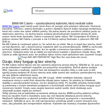
BMW M4 Cabrio – vysokovýkonný kabriolet, ktorý nestratil ostrie
BMW M4 Cabrio
patrí medzi autá, ktoré dnes už nemajú veľa priamych alternatív. Otvorená
karoséria,
530-koní
, radový šesťvalec a pohon všetkých štyroch kolies vytvárajú kombináciu,
ktorá má v sebe dve úplne odlišné polohy. Na jednej strane vie ponúknuť efektnú jazdu so
stiahnutou strechou, na druhej strane zostáva plnohodnotným modelom divízie M, teda
autom, ktoré berie dynamiku, trakciu a presnosť úplne vážne. M4 Competition M xDrive je
jedinou verziou M4 Cabrio v ponuke a má
3,0-litrový radový šesťvalec s výkonom 390 kW
(530 k)
.
Na M4 Cabrio je zaujímavé práve to, že nehrá len na efekt. Nie je to kupé bez strechy, ktoré
sa tvári športovo, ale v skutočnosti je naladené skôr na promenádovanie. BMW tu zachovalo
technický základ ostrého M modelu, len ho spojilo s otvorenou karosériou a plátennou
strechou. Výsledok preto nie je mäkký ani pohodový roadster v klasickom zmysle slova.
M4
Cabrio je stále športové auto
, len podáva výkon trochu iným spôsobom ako uzavreté Coupé.
Dizajn, ktorý funguje aj bez strechy
Pri M4 Cabrio nehrá hlavnú rolu len samotná absencia pevnej strechy. Dôležité je, že auto aj
po jej odstránení nepôsobí rozpačito ani proporčne nevyvážene. Bočná silueta zostáva
dlhá, napnutá a svalnatá, zadná časť má dostatočnú vizuálnu šírku a celé auto si drží
typický postoj modelov M. Aj bez strechy teda stále vyzerá ako
seriózny vysokovýkonný stroj
,
nie ako štýlová odľahčená verzia.
Predná časť nesie rovnaký výraz ako M4 Coupé. Veľké vertikálne ľadvinky, výrazné
nasávacie otvory a ostré línie nárazníka dávajú jasne najavo, že prioritou je chladenie,
stabilita a aerodynamická funkcia, nie len dizajnový efekt. Po facelifte pôsobia modernejšie
aj svetlomety s novým svetelným podpisom a technickejší vzhľad veľmi dobre funguje aj pri
otvorenom modeli. Vzadu zasa zaujmú
laserové zadné svetlá
, ktoré dodávajú autu
výraznejší podpis najmä po zotmení.
Veľký význam má pri kabriolete aj samotné riešenie strechy. BMW používa
plátený softtop
,
ktorý sa vizuálne hodí k charakteru auta viac než klasická skladacia pevná strecha.
Nepôsobí ťažkopádne a zároveň pomáha držať hmotnosť aj proporcie v rozumnejších
medziach. Dôležité je aj to, že celý mechanizmus umožňuje jazdiť s autom otvorene bez
toho, aby pôsobilo ako kompromisné riešenie. Kabriolet tak nestráca charakter športového