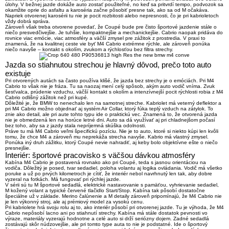
úlohy. V bežnej jazde dokáže auto zostať použiteľné, no keď sa pritvrdí tempo, podvozok sa
okamžite oprie do asfaltu a karoséria začne pôsobiť presne tak, ako sa od M očakáva.
Napriek otvorenej karosérii tu nie je pocit rozbitosti alebo nepresnosti
, čo je pri kabrioletoch
vždy dobrá správa.
Zároveň však treba otvorene povedať, že Coupé bude pre čisto športové jazdenie stále o
niečo presvedčivejšie. Je tuhšie, kompaktnejšie a mechanickejšie. Cabrio naopak pridáva do
rovnice viac emócie, viac atmosféry a väčší zmysel pre zážitok z prostredia. V praxi to
znamená, že na kvalitnej ceste vie byť M4 Cabrio extrémne rýchle, ale zároveň ponúka
niečo navyše –
kontakt s okolím, zvukom a rýchlosťou bez filtra strechy
.
Jazda so stiahnutou strechou je hlavný dôvod, prečo toto auto
existuje
Pri otvorených autách sa často používa klišé, že jazda bez strechy je o emóciách. Pri M4
Cabrio to však nie je fráza. Tu sa naozaj mení celý spôsob, akým auto vodič vníma. Zvuk
šesťvalca, prúdenie vzduchu, väčší kontakt s okolím a intenzívnejší pocit rýchlosti robia z M4
Cabrio odlišný zážitok než pri kupé.
Dôležité je, že BMW to nenechalo len na samotnej streche. Kabriolet má
veterný deflektor
a
pri M4 Cabrio možno objednať aj systém
Air Collar
, ktorý fúka teplý vzduch na zátylok. To
znie ako detail, ale pri aute tohto typu ide o praktickú vec. Znamená to, že otvorená jazda
nie je obmedzená len na horúce letné dni. Auto sa dá využívať aj pri chladnejšom počasí
bez toho, aby sa z jazdy stala nepríjemná skúška odolnosti.
Práve tu má M4 Cabrio veľmi špecifickú pozíciu. Nie je to auto, ktoré si niekto kúpi len kvôli
tomu, že chce M4 a zároveň mu neprekáža strecha navyše.
Kabrio má vlastný zmysel.
Ponúka iný druh zážitku, ktorý Coupé nevie nahradiť, aj keby bolo objektívne ešte o niečo
presnejšie.
Interiér: športové pracovisko s väčšou dávkou atmosféry
Kabína M4 Cabrio je postavená rovnako ako pri Coupé, teda s jasnou orientáciou na
vodiča. Dôležitý je posed, tvar sedadiel, poloha volantu aj logika ovládania. Vodič má všetko
poruke a už po prvých kilometroch je cítiť, že interiér nebol navrhnutý len tak, aby dobre
vyzeral na fotkách. Má fungovať pri rýchlej jazde.
V sérii sú tu
M športové sedadlá
, elektrické nastavovanie s pamäťou, vyhrievanie sedadiel,
M kožený volant a typické červené tlačidlo Start/Stop. Kabína tak pôsobí dostatočne
špeciálne už v základe. Merino čalúnenie a M detaily zároveň pripomínajú, že M4 Cabrio nie
je len výkonný stroj, ale aj prémiový model za vysokú cenu.
Pri kabriolete hrá svoju rolu aj to, ako interiér pôsobí pri otvorenej jazde. Tu je výhoda, že M4
Cabrio nepôsobí lacno ani po stiahnutí strechy. Kabína má stále dostatok pevnosti vo
výraze, materiály vyzerajú hodnotne a celé auto si drží seriózny dojem. Zadné sedadlá
zostávajú skôr núdzovejšie, ale pri tomto type auta to nie je podstatné. Ide o
športový