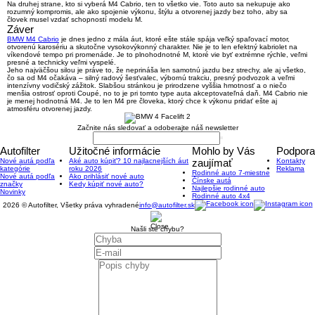
Na druhej strane, kto si vyberá M4 Cabrio, ten to všetko vie. Toto auto sa nekupuje ako
rozumný kompromis, ale ako
spojenie výkonu, štýlu a otvorenej jazdy bez toho, aby sa
človek musel vzdať schopností modelu M
.
Záver
BMW M4 Cabrio
je dnes jedno z mála áut, ktoré ešte stále spája
veľký spaľovací motor,
otvorenú karosériu a skutočne vysokovýkonný charakter
. Nie je to len efektný kabriolet na
víkendové tempo pri promenáde. Je to plnohodnotné M, ktoré vie byť extrémne rýchle, veľmi
presné a technicky veľmi vyspelé.
Jeho najväčšou silou je práve to, že neprináša len samotnú jazdu bez strechy, ale aj všetko,
čo sa od M4 očakáva – silný radový šesťvalec, výbornú trakciu, presný podvozok a veľmi
intenzívny vodičský zážitok. Slabšou stránkou je prirodzene vyššia hmotnosť a o niečo
menšia ostrosť oproti Coupé, no to je pri tomto type auta akceptovateľná daň.
M4 Cabrio nie
je menej hodnotná M4. Je to len M4 pre človeka, ktorý chce k výkonu pridať ešte aj
atmosféru otvorenej jazdy.
Začnite nás sledovať a odoberajte náš newsletter
Autofilter
Užitočné informácie
Mohlo by Vás
Podpora
Nové autá podľa
Aké auto kúpiť? 10 najlacnejších áut
zaujímať
Kontakty
kategórie
roku 2026
Reklama
Rodinné auto 7-miestne
Nové autá podľa
Ako prihlásiť nové auto
Čínske autá
značky
Kedy kúpiť nové auto?
Najlepšie rodinné auto
Novinky
Rodinné auto 4x4
2026 © Autofilter, Všetky práva vyhradené
info@autofilter.sk
Našli ste chybu?