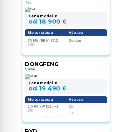
T03
Cena modelu:
od 18 900 €
Motorizácia
Výbava
70 kW (95 k) 37,3
Design
kWh
DONGFENG
Shine
Cena modelu:
od 19 490 €
Motorizácia
Výbava
1.5 92 kW (125 k)
E1
5M
E3
1.5 145 kW (197 k)
6AT
BYD