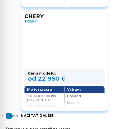
Exclusive
CHERY
Tiggo 7
Cena modelu:
od 22 950 €
Motorizácia
Výbava
1.6 T-GDI 108 kW
Comfort
(147 k) 7DCT
Luxury
1.6 T-GDI 108 kW
Unique
(147 k) 4x4 7DCT
NAČÍTAŤ ĎALŠIE
1
2
...
9