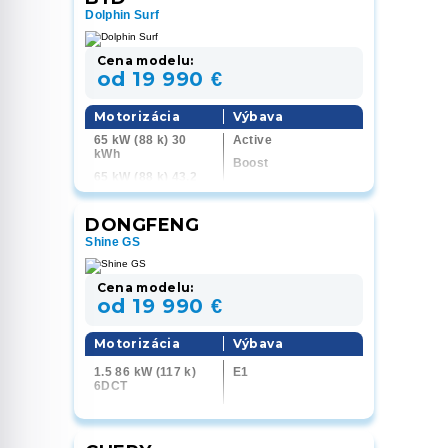
Dolphin Surf
Cena modelu:
od 19 990 €
Motorizácia
Výbava
65 kW (88 k) 30
Active
kWh
Boost
65 kW (88 k) 43,2
Comfort
kWh
115 kW (156 k) 43,2
DONGFENG
kWh
Shine GS
Cena modelu:
od 19 990 €
Motorizácia
Výbava
1.5 86 kW (117 k)
E1
6DCT