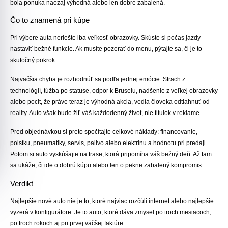
bola ponuka naozaj výhodná alebo len dobre zabalená.
Čo to znamená pri kúpe
Pri výbere auta neriešte iba veľkosť obrazovky. Skúste si počas jazdy
nastaviť bežné funkcie. Ak musíte pozerať do menu, pýtajte sa, či je to
skutočný pokrok.
Najväčšia chyba je rozhodnúť sa podľa jednej emócie. Strach z
technológií, túžba po statuse, odpor k Bruselu, nadšenie z veľkej obrazovky
alebo pocit, že práve teraz je výhodná akcia, vedia človeka odtiahnuť od
reality. Auto však bude žiť váš každodenný život, nie titulok v reklame.
Pred objednávkou si preto spočítajte celkové náklady: financovanie,
poistku, pneumatiky, servis, palivo alebo elektrinu a hodnotu pri predaji.
Potom si auto vyskúšajte na trase, ktorá pripomína váš bežný deň. Až tam
sa ukáže, či ide o dobrú kúpu alebo len o pekne zabalený kompromis.
Verdikt
Najlepšie nové auto nie je to, ktoré najviac rozčúli internet alebo najlepšie
vyzerá v konfigurátore. Je to auto, ktoré dáva zmysel po troch mesiacoch,
po troch rokoch aj pri prvej väčšej faktúre.