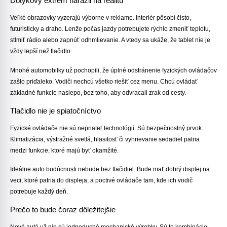
Dotykový extrém narazil na realitu
Veľké obrazovky vyzerajú výborne v reklame. Interiér pôsobí čisto,
futuristicky a draho. Lenže počas jazdy potrebujete rýchlo zmeniť teplotu,
stlmiť rádio alebo zapnúť odhmlievanie. A vtedy sa ukáže, že tablet nie je
vždy lepší než tlačidlo.
Mnohé automobilky už pochopili, že úplné odstránenie fyzických ovládačov
zašlo priďaleko. Vodiči nechcú všetko riešiť cez menu. Chcú ovládať
základné funkcie naslepo, bez toho, aby odvracali zrak od cesty.
Tlačidlo nie je spiatočníctvo
Fyzické ovládače nie sú nepriateľ technológií. Sú bezpečnostný prvok.
Klimatizácia, výstražné svetlá, hlasitosť či vyhrievanie sedadiel patria
medzi funkcie, ktoré majú byť okamžité.
Ideálne auto budúcnosti nebude bez tlačidiel. Bude mať dobrý displej na
veci, ktoré patria do displeja, a poctivé ovládače tam, kde ich vodič
potrebuje každý deň.
Prečo to bude čoraz dôležitejšie
Nové autá už nie sú jednoduché mechanické výrobky. Sú to kombinácie