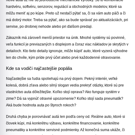
hardvéru, softvéru, senzorov, regulácií a obchodných modelov, ktoré sa
môžu meniť aj po kúpe. Preto už nestačí pýtať sa, či sa vám auto páči a či
má dobrý motor. Treba sa pýtať, ako sa bude správať po aktualizáciách, pri
servise, po drobnej nehode alebo pri ďalšom predaji.
Zákazník má zároveň menší priestor na únik. Mnohé systémy sú povinné,
veľa funkcií je previazaných s displejom a čoraz viac nákladov je skrytých v
detailoch. Kto tieto detaily ignoruje, môže kúpiť auto, ktoré vyzerá výhodne
len do chvíle, kým príde prvý účet alebo prvé každodenné otravovanie.
Kde sa vodiči najčastejšie popália
Najčastejšie sa ľudia spoliehajú na prvý dojem. Pekný interiér, veľké
kolesá, dobrá zľava alebo silný slogan vedia prekryť otázky, ktoré sú pre
vlastníctvo auta dôležitejšie. Koľko stojí oprava? Ako funguje systém v
zime? Dá sa vypnúť otravné upozornenie? Koľko stojí sada pneumatík?
Aká bude hodnota auta po štyroch rokoch?
Druhá chyba je porovnávať autá len podľa ceny od. Reálne auto, ktoré si
človek kúpi, má konkrétnu výbavu, konkrétne financovanie, konkrétne
pneumatiky a konkrétne servisné podmienky. Až konečná suma ukáže, či