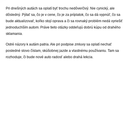
Pri dnešných autách sa oplatí byť trochu nedôverčivý. Nie cynický, ale
dôsledný. Pýtať sa, čo je v cene, čo je za príplatok, čo sa dá vypnúť, čo sa
bude aktualizovať, koľko stojí oprava a či sa rovnaký problém nedá vyriešiť
jednoduchším autom. Práve tieto otázky oddeľujú dobrú kúpu od drahého
sklamania.
Ostré názory k autám patria. Ale pri podpise zmluvy sa oplatí nechať
posledné slovo číslam, skúšobnej jazde a vlastnému používaniu. Tam sa
rozhoduje, či bude nové auto radosť alebo drahá lekcia.