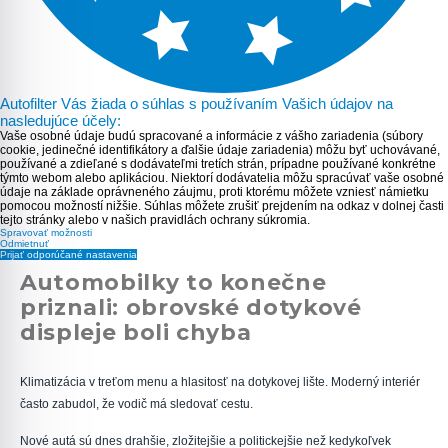
Autofilter Vás žiada o súhlas s používaním Vašich údajov na
nasledujúce účely:
Vaše osobné údaje budú spracované a informácie z vášho zariadenia (súbory
cookie, jedinečné identifikátory a ďalšie údaje zariadenia) môžu byť uchovávané,
používané a zdieľané s dodávateľmi tretích strán, prípadne používané konkrétne
týmto webom alebo aplikáciou. Niektorí dodávatelia môžu spracúvať vaše osobné
údaje na základe oprávneného záujmu, proti ktorému môžete vzniesť námietku
pomocou možností nižšie. Súhlas môžete zrušiť prejdením na odkaz v dolnej časti
tejto stránky alebo v našich pravidlách ochrany súkromia.
Spravovať možnosti
Odmietnuť
Prijať odporúčané nastavenia
Automobilky to konečne
priznali: obrovské dotykové
displeje boli chyba
Klimatizácia v treťom menu a hlasitosť na dotykovej lište. Moderný interiér
často zabudol, že vodič má sledovať cestu.
Nové autá sú dnes drahšie, zložitejšie a politickejšie než kedykoľvek