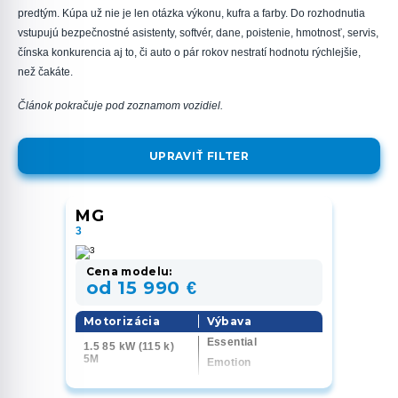
predtým. Kúpa už nie je len otázka výkonu, kufra a farby. Do rozhodnutia
vstupujú bezpečnostné asistenty, softvér, dane, poistenie, hmotnosť, servis,
čínska konkurencia aj to, či auto o pár rokov nestratí hodnotu rýchlejšie,
než čakáte.
Článok pokračuje pod zoznamom vozidiel.
UPRAVIŤ FILTER
MG
3
Cena modelu:
od 15 990 €
Motorizácia
Výbava
Essential
1.5 85 kW (115 k)
5M
Emotion