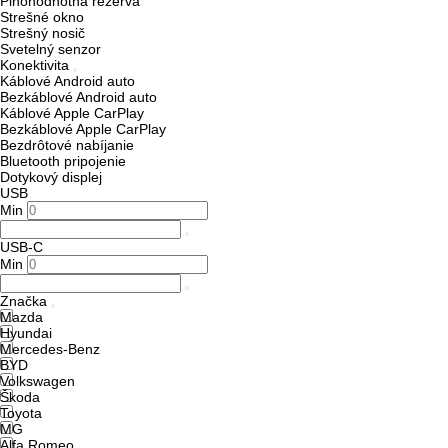
Plnohodnotná rezerva
Strešné okno
Strešný nosič
Svetelný senzor
Konektivita
Káblové Android auto
Bezkáblové Android auto
Káblové Apple CarPlay
Bezkáblové Apple CarPlay
Bezdrôtové nabíjanie
Bluetooth pripojenie
Dotykový displej
USB
Min
USB-C
Min
Značka
Mazda
Hyundai
Mercedes-Benz
BYD
Volkswagen
Škoda
Toyota
MG
Alfa Romeo