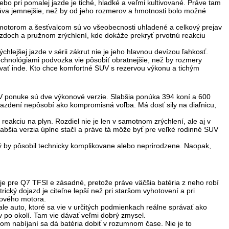
ebo pri pomalej jazde je
tiché, hladké a veľmi kultivované
. Práve tam
ráva jemnejšie, než by od jeho rozmerov a hmotnosti bolo možné
motorom a šesťvalcom sú vo všeobecnosti uhladené a celkový prejav
azdoch a pružnom zrýchlení, kde dokáže prekryť prvotnú reakciu
chlejšej jazde v sérii zákrut nie je jeho hlavnou devízou ľahkosť.
technológiami podvozka vie pôsobiť obratnejšie, než by rozmery
vať inde. Kto chce komfortné SUV s rezervou výkonu a tichým
. V ponuke sú dve výkonové verzie. Slabšia ponúka
394 koní a 600
 jazdení nepôsobí ako kompromisná voľba. Má dosť sily na diaľnicu,
 reakciu na plyn. Rozdiel nie je len v samotnom zrýchlení, ale aj v
abšia verzia úplne stačí a práve tá môže byť pre veľké rodinné SUV
torý by pôsobil technicky komplikovane alebo neprirodzene. Naopak,
 je pre Q7 TFSI e zásadné, pretože práve väčšia batéria z neho robí
ický dojazd je citeľne lepší než pri staršom vyhotovení a pri
nového motora.
le auto, ktoré sa vie v určitých podmienkach reálne správať ako
v po okolí. Tam vie dávať veľmi dobrý zmysel.
 nabíjaní sa dá batéria dobiť v rozumnom čase. Nie je to