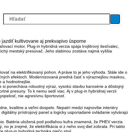
e jazdiť kultivovane aj prekvapivo úsporne
ľovací motor. Plug-in hybridná verzia spája
trojlitrový šesťvalec,
 tichý mestský presúvač. Jeho slabinou zostáva najmä vyššia
ať na elektrifikovaný pohon. A práve to je jeho výhoda. Stále ide o
točných efektoch. Modernizovaná predná časť s výraznejšou maskou,
 a hodnotnejšie.
I e si ponecháva robustný výraz, vysokú stavbu karosérie a dôstojný
né presuny. To k nemu sedí viac. Aj v plug-in hybridnej verzii
vyspelosť
, nie agresívnu športovosť.
e, kvalitne a veľmi dospelo. Nepatrí medzi najnovšie interiéry
 digitálny prístrojový panel a logicky usporiadané ovládanie
vytvárajú
romis. Batéria uložená pod podlahou kufra znamená, že PHEV verzia
no je zrejmé, že elektrifikácia si z neho svoj diel zobrala. Pri takto
 plug-in hybridná technika niečo stojí.