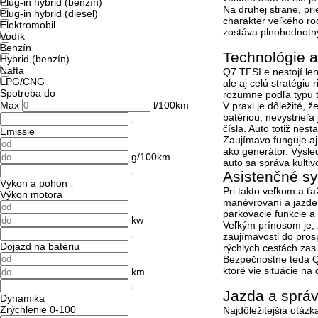
Plug-in hybrid (benzín)
Na druhej strane, pr
Plug-in hybrid (diesel)
charakter veľkého ro
Elektromobil
zostáva plnohodnot
Vodík
Benzín
Technológie a
Hybrid (benzín)
Nafta
Q7 TFSI e nestojí len
LPG/CNG
ale aj celú stratégi
Spotreba do
rozumne podľa typu t
Max
l/100km
V praxi je dôležité, 
batériou
, nevystrieľa
čísla. Auto totiž nest
Emissie
Zaujímavo funguje aj 
ako generátor. Výsle
g/100km
auto sa správa kultiv
Asistenčné s
Výkon a pohon
Pri takto veľkom a ť
Výkon motora
manévrovaní a jazde 
parkovacie funkcie 
kw
Veľkým prínosom je, 
zaujímavosti do pros
Dojazd na batériu
rýchlych cestách zas z
Bezpečnostne teda Q7
ktoré vie situácie na 
km
Jazda a správ
Dynamika
Zrýchlenie 0-100
Najdôležitejšia otáz