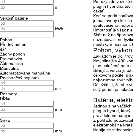
Po rozjazde v elektr
plug-in hybridná tec
s
čakať.
Keď sa pridá spaľova
Velkosť batérie
je nastavený skôr na
spaľovacieho motora 
kWh
Hmotnosť je však nieč
Skôr než na športov
naznačovali, no fyzi
Pohon
mestským režimom, t
Predný pohon
Pohon, výkon 
4x4
Zadný pohon
Základom je trojlitr
Prevodovka
Nm
, silnejšia
490 kon
Automatická
plne naložené auto a
Manuálna
Silnejšia verzia je u
Automatizovaná manuálna
celkovom pocite, s a
Registračný poplatok
najrozumnejšou voľb
Dôležité je, že obe v
eur
celý pohon je nalade
Rozmery
Dĺžka
Batéria, elekt
Jednou z najväčších 
mm
plug-in hybrid, ktorý
pravidelnom nabíjan
Šírka
Z pohľadu používateľ
elektromobil na krat
Nabíjanie striedavý
mm