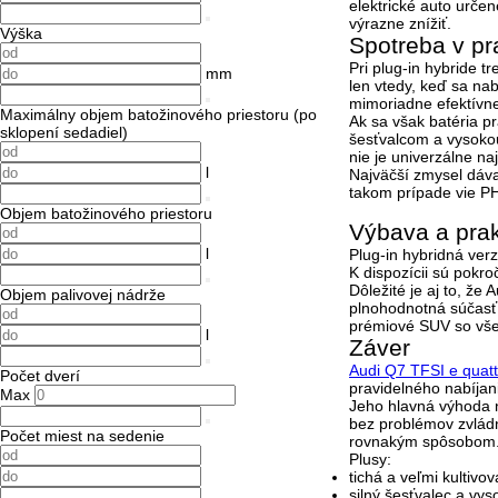
elektrické auto určen
výrazne znížiť
.
Výška
Spotreba v pr
Pri plug-in hybride t
mm
len vtedy, keď sa nab
mimoriadne efektívn
Maximálny objem batožinového priestoru (po
Ak sa však batéria p
sklopení sedadiel)
šesťvalcom a vysokou
nie je univerzálne na
l
Najväčší zmysel dáva
takom prípade vie P
Objem batožinového priestoru
Výbava a prak
l
Plug-in hybridná ver
K dispozícii sú pokro
Dôležité je aj to, že
Objem palivovej nádrže
plnohodnotná súčasť 
prémiové SUV so vše
l
Záver
Audi Q7 TFSI e quatt
Počet dverí
pravidelného nabíjan
Max
Jeho hlavná výhoda n
bez problémov zvládne
Počet miest na sedenie
rovnakým spôsobom
Plusy:
tichá a veľmi kultivo
silný šesťvalec a vy