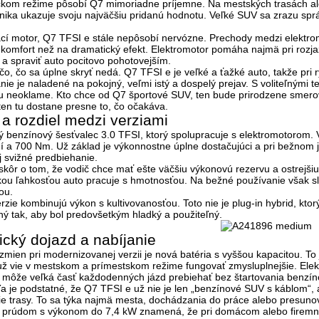
ickom režime pôsobí Q7 mimoriadne príjemne. Na mestských trasách al
hnika ukazuje svoju najväčšiu pridanú hodnotu. Veľké SUV sa zrazu sp
cí motor, Q7 TFSI e stále nepôsobí nervózne. Prechody medzi elektro
 komfort než na dramatický efekt. Elektromotor pomáha najmä pri rozj
a spraviť auto pocitovo pohotovejším.
o, čo sa úplne skryť nedá. Q7 TFSI e je veľké a ťažké auto, takže pri rý
anie je naladené na
pokojný, veľmi istý a dospelý prejav
. S voliteľnými 
ku neoklame. Kto chce od Q7 športové SUV, ten bude prirodzene smero
en tu dostane presne to, čo očakáva.
a rozdiel medzi verziami
ový benzínový šesťvalec 3.0 TFSI, ktorý spolupracuje s elektromotorom
í a 700 Nm
. Už základ je výkonnostne úplne dostačujúci a pri bežnom
j svižné predbiehanie.
ž skôr o tom, že vodič chce mať ešte väčšiu výkonovú rezervu a ostrejšiu
kou ľahkosťou auto pracuje s hmotnosťou. Na bežné používanie však sl
ou.
erzie kombinujú výkon s kultivovanosťou. Toto nie je plug-in hybrid, k
ný tak, aby bol predovšetkým hladký a použiteľný
.
rický dojazd a nabíjanie
zmien pri modernizovanej verzii je nová batéria s vyššou kapacitou. To
 už vie v mestskom a prímestskom režime fungovať zmysluplnejšie. Elektr
í môže veľká časť každodenných jázd prebiehať bez štartovania benzí
a je podstatné, že Q7 TFSI e už nie je len „benzínové SUV s káblom“, a
šie trasy. To sa týka najmä mesta, dochádzania do práce alebo presuno
m prúdom s výkonom do 7,4 kW znamená, že pri domácom alebo firemnom