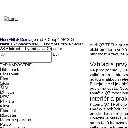
Resetovať filter
Golf PHEV
Courage
rad 2 Coupé
AMG GT
Cena
kupé
X6
Spacetourer
i30 kombi
Corolla Sedan
Audi Q7 TFSI e quatt
A3 Allstreet e-hybrid
Jazz Crosstar
elektromotor a veľkú 
hmotnosť a fakt, že 
Eur
Vzhľad a prv
TYP KAROSÉRIE
Hatchback
Na prvý pohľad Q7 TF
Crossover
veľké, reprezentatí
Kombi
novou grafikou sveti
Sedan
Pri tejto verzii je d
SUV
postoj na ceste. Nep
Minivan
zostáva Q7 modelom,
MPV
Interiér a pra
Pick-Up
Kabína Q7 TFSI e je 
Kupé
značky z pohľadu celk
Kabriolet
prostredie, ktoré je 
Roadster
Dôležitá je otázka, 
Motor a spotreba
nemá takú batožinovú 
Palivo
veľkom aute to nie je