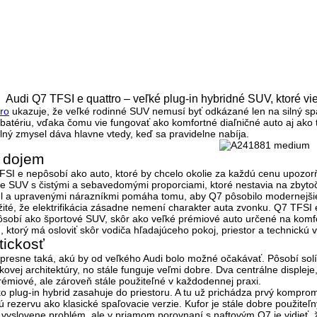
Audi Q7 TFSI e quattro – veľké plug-in hybridné SUV, ktoré vi
ro
ukazuje, že veľké rodinné SUV nemusí byť odkázané len na silný spa
batériu
, vďaka čomu vie fungovať ako komfortné diaľničné auto aj ako
plný zmysel dáva hlavne vtedy, keď sa pravidelne nabíja.
ý dojem
SI e nepôsobí ako auto, ktoré by chcelo okolie za každú cenu upozorňov
vne SUV s čistými a sebavedomými proporciami
, ktoré nestavia na zby
el a upravenými nárazníkmi pomáha tomu, aby Q7 pôsobilo modernejšie
ôležité, že elektrifikácia zásadne nemení charakter auta zvonku. Q7 TFS
ôsobí ako športové SUV, skôr ako veľké prémiové auto určené na komfort
 ktorý má osloviť skôr vodiča hľadajúceho
pokoj, priestor a technickú 
ktickosť
presne taká, akú by od veľkého Audi bolo možné očakávať. Pôsobí solídn
ovej architektúry, no stále funguje veľmi dobre.
Dva centrálne displeje,
prémiové, ale zároveň stále použiteľné v každodennej praxi.
ako plug-in hybrid zasahuje do priestoru. A tu už prichádza prvý komp
rezervu ako klasické spaľovacie verzie. Kufor je stále dobre použiteľný, 
 vyslovene problém, ale v priamom porovnaní s naftovým Q7 je vidieť, že