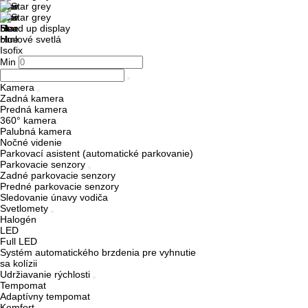
Head up display
Hmlové svetlá
Isofix
Min
Kamera
Zadná kamera
Predná kamera
360° kamera
Palubná kamera
Nočné videnie
Parkovací asistent (automatické parkovanie)
Parkovacie senzory
Zadné parkovacie senzory
Predné parkovacie senzory
Sledovanie únavy vodiča
Svetlomety
Halogén
LED
Full LED
Systém automatického brzdenia pre vyhnutie
sa kolízii
Udržiavanie rýchlosti
Tempomat
Adaptívny tempomat
Komfort