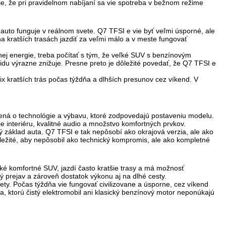
je, že
pri pravidelnom nabíjaní sa vie spotreba v bežnom režime
o auto funguje v reálnom svete. Q7 TFSI e vie byť veľmi úsporné, ale
na kratších trasách jazdiť za veľmi málo a v meste fungovať
rnej energie, treba počítať s tým, že veľké SUV s benzínovým
u výrazne znižuje. Presne preto je dôležité povedať, že
Q7 TFSI e
ix kratších trás počas týždňa a dlhších presunov cez víkend. V
lnená o technológie a výbavu, ktoré zodpovedajú postaveniu modelu.
ie interiéru, kvalitné audio a množstvo komfortných prvkov.
cký základ auta. Q7 TFSI e tak nepôsobí ako okrajová verzia, ale ako
ôležité, aby nepôsobil ako technický kompromis, ale ako
kompletné
ké komfortné SUV, jazdí často kratšie trasy a má možnosť
ný prejav a zároveň dostatok výkonu aj na dlhé cesty.
ety. Počas týždňa vie fungovať civilizovane a úsporne, cez víkend
ka, ktorú čistý elektromobil ani klasický benzínový motor neponúkajú