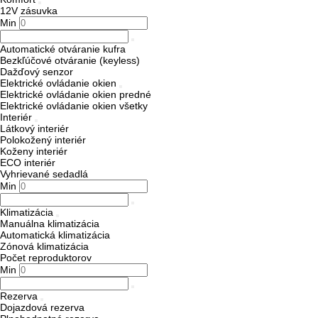
12V zásuvka
Min
Automatické otváranie kufra
Bezkľúčové otváranie (keyless)
Dažďový senzor
Elektrické ovládanie okien
Elektrické ovládanie okien predné
Elektrické ovládanie okien všetky
Interiér
Látkový interiér
Polokožený interiér
Koženy interiér
ECO interiér
Vyhrievané sedadlá
Min
Klimatizácia
Manuálna klimatizácia
Automatická klimatizácia
Zónová klimatizácia
Počet reproduktorov
Min
Rezerva
Dojazdová rezerva