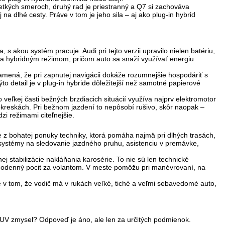
šetkých smeroch, druhý rad je priestranný a Q7 si zachováva
na dlhé cesty. Práve v tom je jeho sila –
aj ako plug-in hybrid
 s akou systém pracuje. Audi pri tejto verzii upravilo nielen batériu,
m a hybridným režimom, pričom auto sa snaží využívať energiu
znamená, že pri zapnutej navigácii dokáže
rozumnejšie hospodáriť s
kýto detail je v plug-in hybride dôležitejší než samotné papierové
veľkej časti bežných brzdiacich situácií využíva najprv elektromotor
 okreskách. Pri bežnom jazdení to nepôsobí rušivo, skôr naopak –
zi režimami citeľnejšie.
 z bohatej ponuky techniky, ktorá pomáha najmä pri dlhých trasách,
 systémy na sledovanie jazdného pruhu, asistenciu v premávke,
nej stabilizácie nakláňania karosérie. To nie sú len technické
každodenný pocit za volantom. V meste pomôžu pri manévrovaní, na
e v tom, že vodič má v rukách
veľké, tiché a veľmi sebavedomé auto
,
 SUV zmysel? Odpoveď je áno, ale len za určitých podmienok.