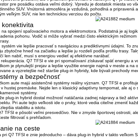
iestor pre posádku ostáva veľmi dobrý. Vpredu je dostatok miesta vo v
dinného SUV. Vnútorná atmosféra je vzdušná, pohodlná a pripravená aj 
ným veľkým SUV
, nie len technickou verziou do počtu.
 konektivita
 na spojení spaľovacieho motora a elektromotora. Podstatná je aj logika,
u riadenia pohonu. Vodič si môže vybrať medzi čisto elektrickým režimo
rasy.
že systém vie lepšie pracovať s navigáciou a prediktívnymi údajmi. To 
 ju zbytočne hneď na začiatku a lepšie ju rozdelí podľa profilu trasy. Ta
ačí len nabiť, musí s energiou vedieť aj efektívne narábať.
rekuperácia. Q7 TFSI e vie pri spomaľovaní získavať späť energiu a vo 
dkom je plynulejší prejav a lepšie využitie energie najmä v meste a na
ovane a vyzretejšie než staršie plug-in hybridy, kde bývali prechody med
ystémy a bezpečnosť
ažkom aute majú asistenčné systémy reálny význam. Q7 TFSI e profituje
v hustej premávke. Nejde len o klasický adaptívny tempomat, ale aj o
a kamerové systémy.
že plug-in hybrid dostal možnosť
natáčania zadnej nápravy
a tiež aktív
pektu. Pri aute tejto veľkosti ide o prvky, ktoré vedia citeľne zmeniť 
lepšia stabilitu a istotu.
 TFSI e pôsobí veľmi presvedčivo. Nie v zmysle športovej ostrosti, al
ceste filtrovať s prehľadom.
anie na ceste
ka pri Q7 TFSI e znie jednoducho – dáva plug-in hybrid v takto veľkom