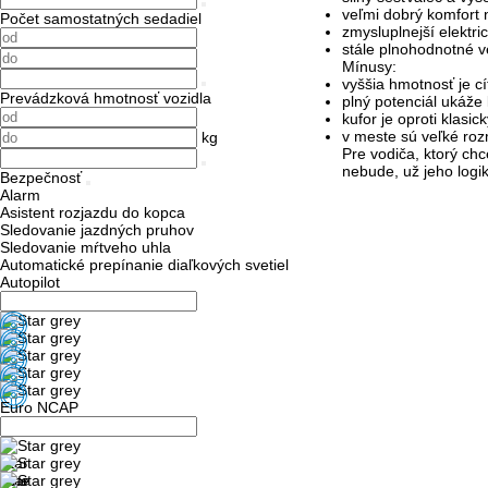
veľmi dobrý komfort 
Počet samostatných sedadiel
zmysluplnejší elektric
stále plnohodnotné 
Mínusy:
vyššia hmotnosť je cít
Prevádzková hmotnosť vozidla
plný potenciál ukáže 
kufor je oproti klas
v meste sú veľké roz
kg
Pre vodiča, ktorý chc
nebude, už jeho logika
Bezpečnosť
Alarm
Asistent rozjazdu do kopca
Sledovanie jazdných pruhov
Sledovanie mŕtveho uhla
Automatické prepínanie diaľkových svetiel
Autopilot
Euro NCAP