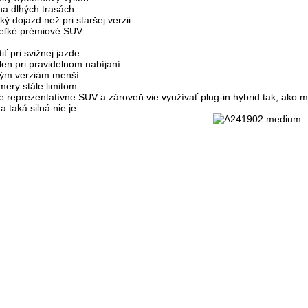
na dlhých trasách
ký dojazd než pri staršej verzii
veľké prémiové SUV
iť pri svižnej jazde
len pri pravidelnom nabíjaní
ickým verziám menší
mery stále limitom
e reprezentatívne SUV a zároveň vie využívať plug-in hybrid tak, ako m
 taká silná nie je.