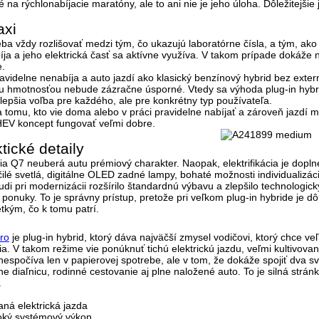
é na rýchlonabíjacie maratóny, ale to ani nie je jeho úloha. Dôležitejšie 
axi
reba vždy rozlišovať medzi tým, čo ukazujú laboratórne čísla, a tým, ak
íja a jeho elektrická časť sa aktívne využíva. V takom prípade dokáže 
e.
ravidelne nenabíja a auto jazdí ako klasický benzínový hybrid bez exte
 hmotnosťou nebude zázračne úsporné. Vtedy sa výhoda plug-in hybrid
jlepšia voľba pre každého
, ale pre konkrétny typ používateľa.
 tomu, kto vie doma alebo v práci pravidelne nabíjať a zároveň jazdí m
HEV koncept fungovať veľmi dobre.
tické detaily
zia Q7 neuberá autu prémiový charakter. Naopak, elektrifikácia je dop
čilé svetlá, digitálne OLED zadné lampy, bohaté možnosti individualizác
 Audi pri modernizácii rozšírilo štandardnú výbavu a zlepšilo technologi
ponuky. To je správny prístup, pretože pri veľkom plug-in hybride je d
tkým, čo k tomu patrí
.
ro
je plug-in hybrid, ktorý dáva najväčší zmysel vodičovi, ktorý chce
veľ
ia
. V takom režime vie ponúknuť tichú elektrickú jazdu, veľmi kultivova
espočíva len v papierovej spotrebe, ale v tom, že dokáže spojiť dva sv
 diaľnicu, rodinné cestovanie aj plne naložené auto. To je silná strán
.
vaná elektrická jazda
soký systémový výkon