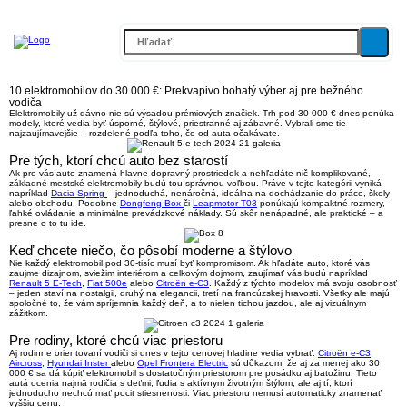
10 elektromobilov do 30 000 €: Prekvapivo bohatý výber aj pre bežného
vodiča
Elektromobily už dávno nie sú výsadou prémiových značiek.
Trh pod 30 000 €
dnes ponúka
modely, ktoré vedia byť úsporné, štýlové, priestranné aj zábavné. Vybrali sme tie
najzaujímavejšie – rozdelené podľa toho, čo od auta očakávate.
Pre tých, ktorí chcú auto bez starostí
Ak pre vás auto znamená hlavne dopravný prostriedok a nehľadáte nič komplikované,
základné mestské elektromobily budú tou správnou voľbou. Práve v tejto kategórii vyniká
napríklad
Dacia Spring
– jednoduchá, nenáročná, ideálna na dochádzanie do práce, školy
alebo obchodu. Podobne
Dongfeng Box
či
Leapmotor T03
ponúkajú kompaktné rozmery,
ľahké ovládanie a minimálne prevádzkové náklady. Sú skôr nenápadné, ale praktické – a
presne o to tu ide.
Keď chcete niečo, čo pôsobí moderne a štýlovo
Nie každý elektromobil pod 30-tisíc musí byť kompromisom. Ak hľadáte auto, ktoré vás
zaujme dizajnom, sviežim interiérom a celkovým dojmom, zaujímať vás budú napríklad
Renault 5 E-Tech
,
Fiat 500e
alebo
Citroën e-C3
. Každý z týchto modelov má svoju osobnosť
– jeden staví na nostalgii, druhý na elegancii, tretí na francúzskej hravosti. Všetky ale majú
spoločné to, že vám spríjemnia každý deň, a to nielen tichou jazdou, ale aj vizuálnym
zážitkom.
Pre rodiny, ktoré chcú viac priestoru
Aj rodinne orientovaní vodiči si dnes v tejto cenovej hladine vedia vybrať.
Citroën e-C3
Aircross
,
Hyundai Inster
alebo
Opel Frontera Electric
sú dôkazom, že aj za menej ako 30
000 € sa dá kúpiť elektromobil s dostatočným priestorom pre posádku aj batožinu. Tieto
autá ocenia najmä rodičia s deťmi, ľudia s aktívnym životným štýlom, ale aj tí, ktorí
jednoducho nechcú mať pocit stiesnenosti. Viac priestoru nemusí automaticky znamenať
vyššiu cenu.