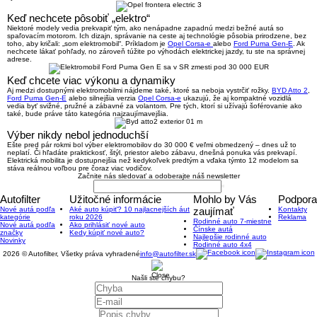
Keď nechcete pôsobiť „elektro“
Niektoré modely vedia prekvapiť tým, ako nenápadne zapadnú medzi bežné autá so
spaľovacím motorom. Ich dizajn, správanie na ceste aj technológie pôsobia prirodzene, bez
toho, aby kričali: „som elektromobil“. Príkladom je
Opel Corsa-e
alebo
Ford Puma Gen-E
. Ak
nechcete lákať pohľady, no zároveň túžite po výhodách elektrickej jazdy, tu ste na správnej
adrese.
Keď chcete viac výkonu a dynamiky
Aj medzi dostupnými elektromobilmi nájdeme také, ktoré sa neboja vystrčiť rožky.
BYD Atto 2
,
Ford Puma Gen-E
alebo silnejšia verzia
Opel Corsa-e
ukazujú, že aj kompaktné vozidlá
vedia byť svižné, pružné a zábavné za volantom. Pre tých, ktorí si užívajú šoférovanie ako
také, bude práve táto kategória najzaujímavejšia.
Výber nikdy nebol jednoduchší
Ešte pred pár rokmi bol výber elektromobilov do 30 000 € veľmi obmedzený – dnes už to
neplatí. Či hľadáte praktickosť, štýl, priestor alebo zábavu, dnešná ponuka vás prekvapí.
Elektrická mobilita je dostupnejšia než kedykoľvek predtým a vďaka týmto 12 modelom sa
stáva reálnou voľbou pre čoraz viac vodičov.
Začnite nás sledovať a odoberajte náš newsletter
Autofilter
Užitočné informácie
Mohlo by Vás
Podpora
Nové autá podľa
Aké auto kúpiť? 10 najlacnejších áut
zaujímať
Kontakty
kategórie
roku 2026
Reklama
Rodinné auto 7-miestne
Nové autá podľa
Ako prihlásiť nové auto
Čínske autá
značky
Kedy kúpiť nové auto?
Najlepšie rodinné auto
Novinky
Rodinné auto 4x4
2026 © Autofilter, Všetky práva vyhradené
info@autofilter.sk
Našli ste chybu?